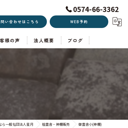
0574-66-3362
お問い合わせはこちら
WEB予約
客様の声
法人概要
ブログ
なら一般社団法人星月
祖霊舎・神棚販売
御霊舎小(神棚)