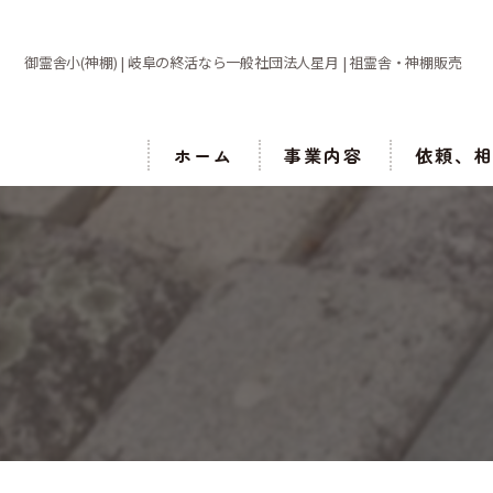
御霊舎小(神棚) | 岐阜の終活なら一般社団法人星月 | 祖霊舎・神棚販売
ホーム
事業内容
依頼、