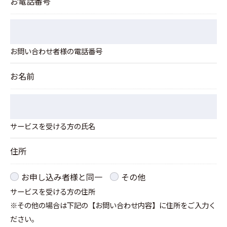
お電話番号
必要な情報を頂けない場合は、それに対応した当社
のサービスをご提供できない場合がございますので
予めご了承ください。
お問い合わせ者様の電話番号
＜個人情報の開示･訂正・削除･利用停止の手続につ
お名前
いて＞
当社では、お客様の個人情報の開示･訂正･削除・利
用停止の手続を定めさせて頂いております。
サービスを受ける方の氏名
ご本人である事を確認のうえ、対応させて頂きま
す。
住所
個人情報の開示･訂正･削除・利用停止の具体的手続
きにつきましては、お電話でお問合せ下さい。
お申し込み者様と同一
その他
サービスを受ける方の住所
※その他の場合は下記の【お問い合わせ内容】に住所をご入力く
ださい。