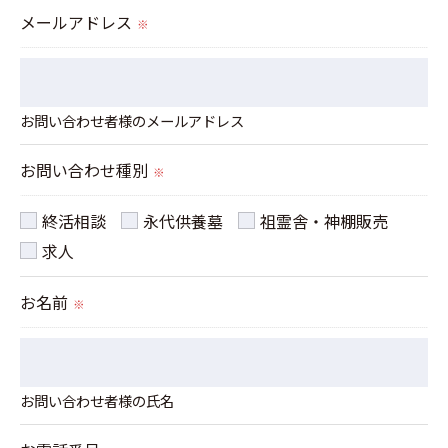
られた場合を除き、
メールアドレス
※
取得した個人情報を第三者に提供することはいたし
ません。
お問い合わせ者様のメールアドレス
＜個人情報の委託について＞
当社では、利用目的の達成に必要な範囲において、
お問い合わせ種別
※
個人情報を外部に委託する場合があります。
これらの委託先に対しては個人情報保護契約等の措
終活相談
永代供養墓
祖霊舎・神棚販売
置をとり、適切な監督を行います。
求人
お名前
※
＜個人情報の安全管理＞
当社では、個人情報の漏洩等がなされないよう、適
切に安全管理対策を実施します。
お問い合わせ者様の氏名
＜個人情報を与えなかった場合に生じる結果＞