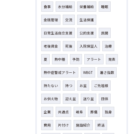
食事
水分補給
栄養補給
睡眠
金銭管理
交流
生活保護
日常生活自立支援
公的支援
民間
老後資金
死後
入院保証人
治療
夏
熱中種
予防
アラート
発表
熱中症警戒アラート
WBGT
暑さ指数
持たない
持つ
お盆
ご先祖様
お供え物
迎え盆
送り盆
団体
企業
共通点
岐阜
葬儀
独身
費用
片付け
施設紹介
終活