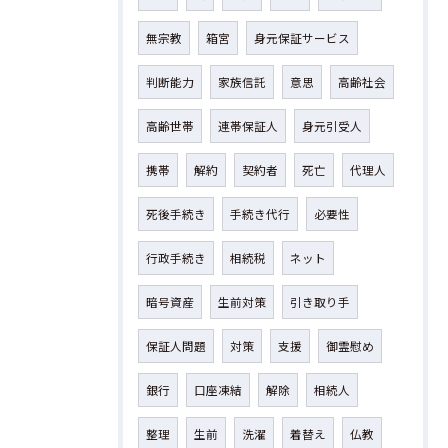
無宗教
箱宮
身元保証サービス
判断能力
家族信託
意思
高齢社会
高齢世帯
連帯保証人
身元引受人
携帯
解約
契約者
死亡
代理人
死後手続き
手続き代行
必要性
行政手続き
相続税
ネット
暗号資産
生前対策
引き取り手
保証人問題
対策
支援
御霊慰め
銀行
口座凍結
解除
相続人
整理
生前
洗濯
着替え
仏教