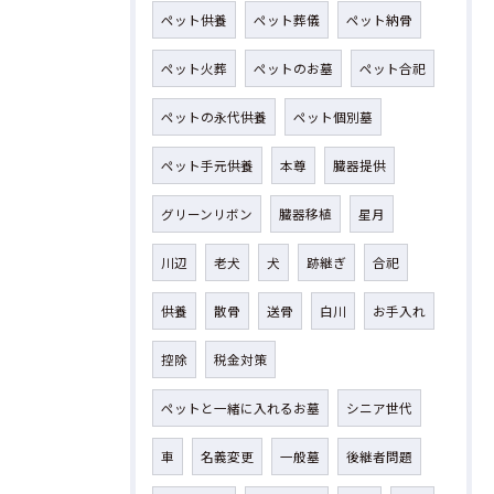
ペット供養
ペット葬儀
ペット納骨
ペット火葬
ペットのお墓
ペット合祀
ペットの永代供養
ペット個別墓
ペット手元供養
本尊
臓器提供
グリーンリボン
臓器移植
星月
川辺
老犬
犬
跡継ぎ
合祀
供養
散骨
送骨
白川
お手入れ
控除
税金対策
ペットと一緒に入れるお墓
シニア世代
車
名義変更
一般墓
後継者問題