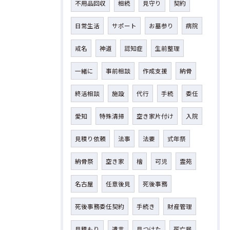
不用品回収
相続
見守り
契約
日常生活
サポート
お墓参り
病院
戒名
神道
認知症
生前整理
一緒に
事前相談
作成支援
納骨
終活相談
施設
代行
手続
委任
愛知
特殊清掃
空き家片付け
入院
見積り依頼
法事
法要
式年祭
納骨祭
空き家
檜
可児
霊苑
名古屋
任意後見
死後事務
死後事務委任契約
手続き
財産管理
見積もり
遺言
見つけた
死亡届