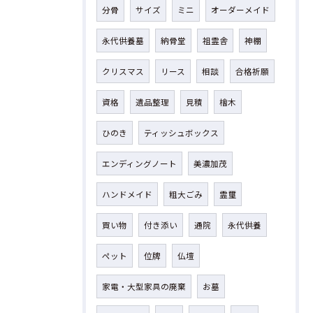
分骨
サイズ
ミニ
オーダーメイド
永代供養墓
納骨堂
祖霊舎
神棚
クリスマス
リース
相談
合格祈願
資格
遺品整理
見積
檜木
ひのき
ティッシュボックス
エンディングノート
美濃加茂
ハンドメイド
粗大ごみ
霊璽
買い物
付き添い
通院
永代供養
ペット
位牌
仏壇
家電・大型家具の廃棄
お墓