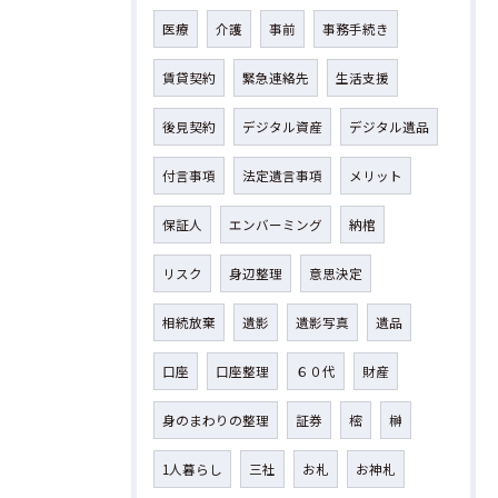
医療
介護
事前
事務手続き
賃貸契約
緊急連絡先
生活支援
後見契約
デジタル資産
デジタル遺品
付言事項
法定遺言事項
メリット
保証人
エンバーミング
納棺
リスク
身辺整理
意思決定
相続放棄
遺影
遺影写真
遺品
口座
口座整理
６０代
財産
身のまわりの整理
証券
樒
榊
1人暮らし
三社
お札
お神札