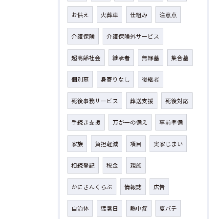
お供え
火葬車
仕組み
注意点
介護保険
介護保険外サービス
超高齢社会
継承者
無縁墓
集合墓
個別墓
身寄りなし
後継者
死後事務サービス
葬送支援
死後対応
手続き支援
万が一の備え
事前準備
家族
負担軽減
項目
実家じまい
相続登記
税金
親族
かにさんくらぶ
情報誌
広告
自治体
猛暑日
熱中症
夏バテ