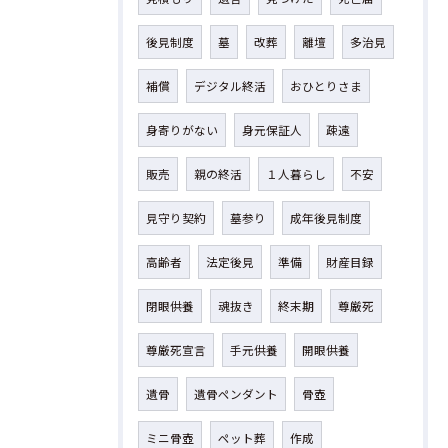
後見制度
墓
改葬
離壇
多治見
補償
デジタル終活
おひとりさま
身寄りがない
身元保証人
疎遠
販売
親の終活
１人暮らし
不安
見守り契約
墓参り
成年後見制度
高齢者
法定後見
準備
財産目録
閉眼供養
魂抜き
終末期
尊厳死
尊厳死宣言
手元供養
開眼供養
遺骨
遺骨ペンダント
骨壺
ミニ骨壺
ペット葬
作成