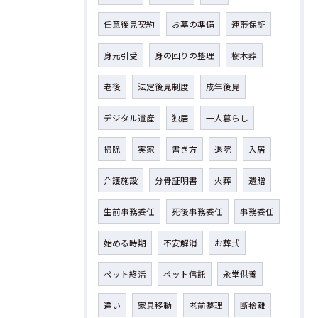
任意後見契約
お墓の準備
連帯保証
身元引受
身の回りの整理
樹木葬
老後
法定後見制度
成年後見
デジタル遺産
独居
一人暮らし
掃除
実家
書き方
退院
入居
介護施設
分骨証明書
火葬
遺贈
生前事務委任
死後事務委任
事務委任
始める時期
不安解消
お葬式
ペット終活
ペット信託
永堂供養
違い
家具移動
老前整理
断捨離