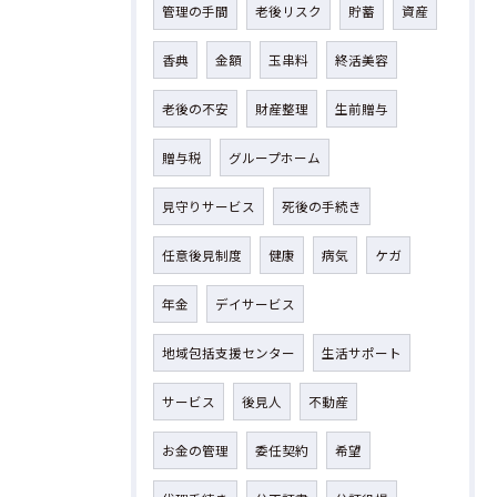
管理の手間
老後リスク
貯蓄
資産
香典
金額
玉串料
終活美容
老後の不安
財産整理
生前贈与
贈与税
グループホーム
見守りサービス
死後の手続き
任意後見制度
健康
病気
ケガ
年金
デイサービス
地域包括支援センター
生活サポート
サービス
後見人
不動産
お金の管理
委任契約
希望