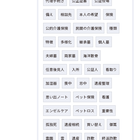
代理手続き
公正証書
公証役場
備え
相談先
本人の希望
保険
公的介護保険
民間の介護保険
種類
特徴
多様化
継承墓
個人墓
夫婦墓
両家墓
海洋散骨
任意後見人
入所
公証人
看取り
加湿器
喪中
忌中
遺産整理
思い出ノート
ペット保険
看護
エンゼルケア
ペットロス
重要性
孤独死
遺産相続
買い替え
御嵩
霊園
雲
遺産
詐欺
終活詐欺