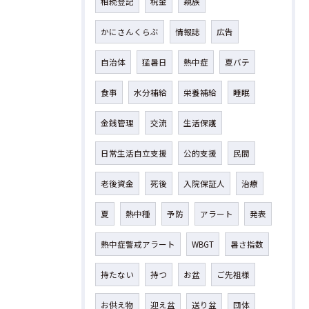
相続登記
税金
親族
かにさんくらぶ
情報誌
広告
自治体
猛暑日
熱中症
夏バテ
食事
水分補給
栄養補給
睡眠
金銭管理
交流
生活保護
日常生活自立支援
公的支援
民間
老後資金
死後
入院保証人
治療
夏
熱中種
予防
アラート
発表
熱中症警戒アラート
WBGT
暑さ指数
持たない
持つ
お盆
ご先祖様
お供え物
迎え盆
送り盆
団体