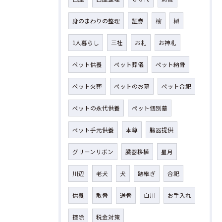
身のまわりの整理
証券
樒
榊
1人暮らし
三社
お札
お神札
ペット供養
ペット葬儀
ペット納骨
ペット火葬
ペットのお墓
ペット合祀
ペットの永代供養
ペット個別墓
ペット手元供養
本尊
臓器提供
グリーンリボン
臓器移植
星月
川辺
老犬
犬
跡継ぎ
合祀
供養
散骨
送骨
白川
お手入れ
控除
税金対策