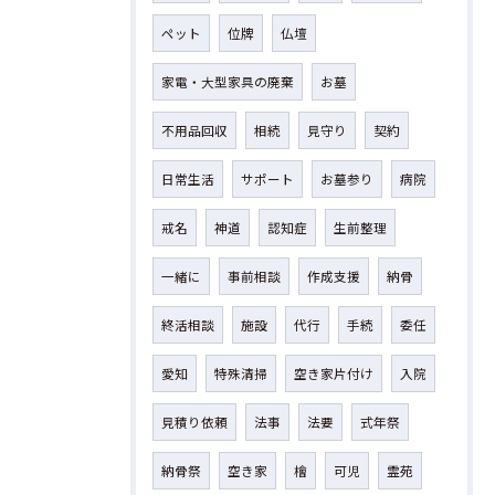
ペット
位牌
仏壇
家電・大型家具の廃棄
お墓
不用品回収
相続
見守り
契約
日常生活
サポート
お墓参り
病院
戒名
神道
認知症
生前整理
一緒に
事前相談
作成支援
納骨
終活相談
施設
代行
手続
委任
愛知
特殊清掃
空き家片付け
入院
見積り依頼
法事
法要
式年祭
納骨祭
空き家
檜
可児
霊苑