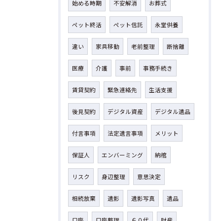
始める時期
不安解消
お葬式
ペット終活
ペット信託
永堂供養
違い
家具移動
老前整理
断捨離
医療
介護
事前
事務手続き
賃貸契約
緊急連絡先
生活支援
後見契約
デジタル資産
デジタル遺品
付言事項
法定遺言事項
メリット
保証人
エンバーミング
納棺
リスク
身辺整理
意思決定
相続放棄
遺影
遺影写真
遺品
口座
口座整理
６０代
財産