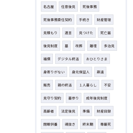
名古屋
任意後見
死後事務
死後事務委任契約
手続き
財産管理
見積もり
遺言
見つけた
死亡届
後見制度
墓
改葬
離壇
多治見
補償
デジタル終活
おひとりさま
身寄りがない
身元保証人
疎遠
販売
親の終活
１人暮らし
不安
見守り契約
墓参り
成年後見制度
高齢者
法定後見
準備
財産目録
閉眼供養
魂抜き
終末期
尊厳死