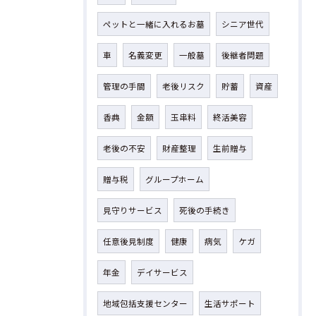
ペットと一緒に入れるお墓
シニア世代
車
名義変更
一般墓
後継者問題
管理の手間
老後リスク
貯蓄
資産
香典
金額
玉串料
終活美容
老後の不安
財産整理
生前贈与
贈与税
グループホーム
見守りサービス
死後の手続き
任意後見制度
健康
病気
ケガ
年金
デイサービス
地域包括支援センター
生活サポート