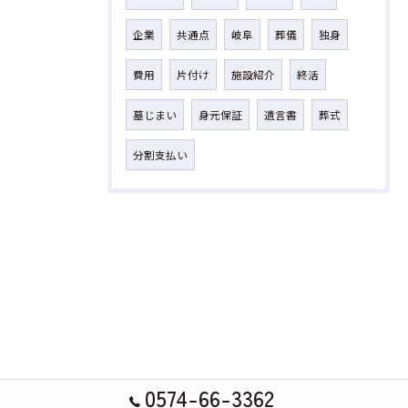
企業
共通点
岐阜
葬儀
独身
費用
片付け
施設紹介
終活
墓じまい
身元保証
遺言書
葬式
分割支払い
0574-66-3362