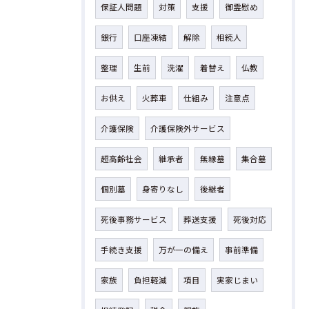
保証人問題
対策
支援
御霊慰め
銀行
口座凍結
解除
相続人
整理
生前
洗濯
着替え
仏教
お供え
火葬車
仕組み
注意点
介護保険
介護保険外サービス
超高齢社会
継承者
無縁墓
集合墓
個別墓
身寄りなし
後継者
死後事務サービス
葬送支援
死後対応
手続き支援
万が一の備え
事前準備
家族
負担軽減
項目
実家じまい