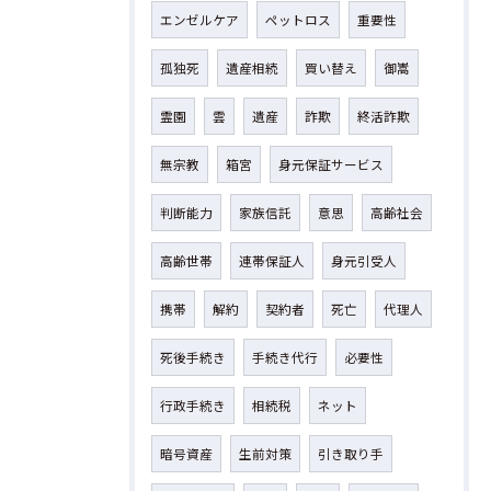
エンゼルケア
ペットロス
重要性
孤独死
遺産相続
買い替え
御嵩
霊園
雲
遺産
詐欺
終活詐欺
無宗教
箱宮
身元保証サービス
判断能力
家族信託
意思
高齢社会
高齢世帯
連帯保証人
身元引受人
携帯
解約
契約者
死亡
代理人
死後手続き
手続き代行
必要性
行政手続き
相続税
ネット
暗号資産
生前対策
引き取り手