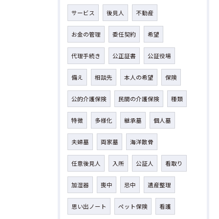
サービス
後見人
不動産
お金の管理
委任契約
希望
代理手続き
公正証書
公証役場
備え
相談先
本人の希望
保険
公的介護保険
民間の介護保険
種類
特徴
多様化
継承墓
個人墓
夫婦墓
両家墓
海洋散骨
任意後見人
入所
公証人
看取り
加湿器
喪中
忌中
遺産整理
思い出ノート
ペット保険
看護