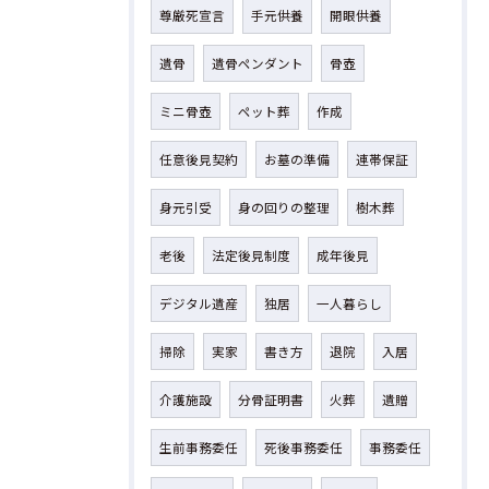
尊厳死宣言
手元供養
開眼供養
遺骨
遺骨ペンダント
骨壺
ミニ骨壺
ペット葬
作成
任意後見契約
お墓の準備
連帯保証
身元引受
身の回りの整理
樹木葬
老後
法定後見制度
成年後見
デジタル遺産
独居
一人暮らし
掃除
実家
書き方
退院
入居
介護施設
分骨証明書
火葬
遺贈
生前事務委任
死後事務委任
事務委任