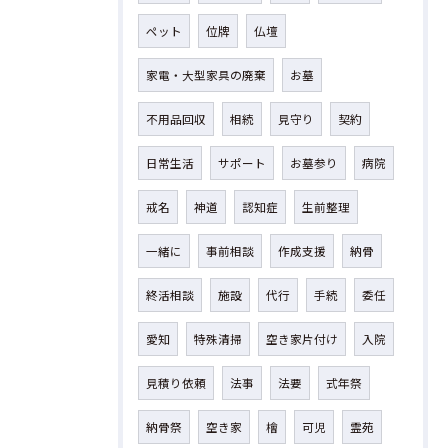
ペット
位牌
仏壇
家電・大型家具の廃棄
お墓
不用品回収
相続
見守り
契約
日常生活
サポート
お墓参り
病院
戒名
神道
認知症
生前整理
一緒に
事前相談
作成支援
納骨
終活相談
施設
代行
手続
委任
愛知
特殊清掃
空き家片付け
入院
見積り依頼
法事
法要
式年祭
納骨祭
空き家
檜
可児
霊苑