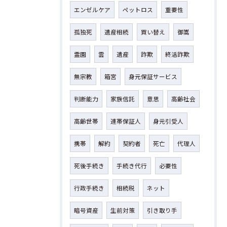
エンゼルケア
ペットロス
重要性
孤独死
遺産相続
買い替え
御嵩
霊園
雲
遺産
詐欺
終活詐欺
無宗教
箱宮
身元保証サービス
判断能力
家族信託
意思
高齢社会
高齢世帯
連帯保証人
身元引受人
携帯
解約
契約者
死亡
代理人
死後手続き
手続き代行
必要性
行政手続き
相続税
ネット
暗号資産
生前対策
引き取り手