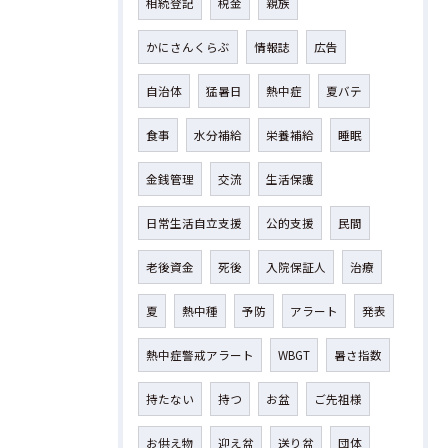
相続登記
税金
親族
かにさんくらぶ
情報誌
広告
自治体
猛暑日
熱中症
夏バテ
食事
水分補給
栄養補給
睡眠
金銭管理
交流
生活保護
日常生活自立支援
公的支援
民間
老後資金
死後
入院保証人
治療
夏
熱中種
予防
アラート
発表
熱中症警戒アラート
WBGT
暑さ指数
持たない
持つ
お盆
ご先祖様
お供え物
迎え盆
送り盆
団体