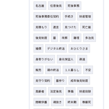
名古屋
任意後見
死後事務
死後事務委任契約
手続き
財産管理
見積もり
遺言
見つけた
死亡届
後見制度
墓
改葬
離壇
多治見
補償
デジタル終活
おひとりさま
身寄りがない
身元保証人
疎遠
販売
親の終活
１人暮らし
不安
見守り契約
墓参り
成年後見制度
高齢者
法定後見
準備
財産目録
閉眼供養
魂抜き
終末期
尊厳死