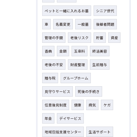
ペットと一緒に入れるお墓
シニア世代
車
名義変更
一般墓
後継者問題
管理の手間
老後リスク
貯蓄
資産
香典
金額
玉串料
終活美容
老後の不安
財産整理
生前贈与
贈与税
グループホーム
見守りサービス
死後の手続き
任意後見制度
健康
病気
ケガ
年金
デイサービス
地域包括支援センター
生活サポート