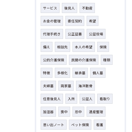
サービス
後見人
不動産
お金の管理
委任契約
希望
代理手続き
公正証書
公証役場
備え
相談先
本人の希望
保険
公的介護保険
民間の介護保険
種類
特徴
多様化
継承墓
個人墓
夫婦墓
両家墓
海洋散骨
任意後見人
入所
公証人
看取り
加湿器
喪中
忌中
遺産整理
思い出ノート
ペット保険
看護