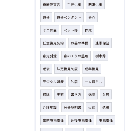
尊厳死宣言
手元供養
開眼供養
遺骨
遺骨ペンダント
骨壺
ミニ骨壺
ペット葬
作成
任意後見契約
お墓の準備
連帯保証
身元引受
身の回りの整理
樹木葬
老後
法定後見制度
成年後見
デジタル遺産
独居
一人暮らし
掃除
実家
書き方
退院
入居
介護施設
分骨証明書
火葬
遺贈
生前事務委任
死後事務委任
事務委任