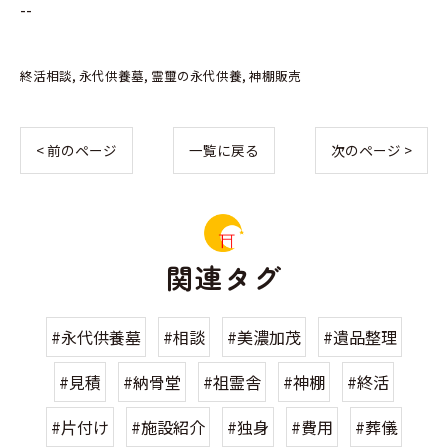
--
終活相談
永代供養墓
霊璽の永代供養
神棚販売
< 前のページ
一覧に戻る
次のページ >
関連タグ
#永代供養墓
#相談
#美濃加茂
#遺品整理
#見積
#納骨堂
#祖霊舎
#神棚
#終活
#片付け
#施設紹介
#独身
#費用
#葬儀