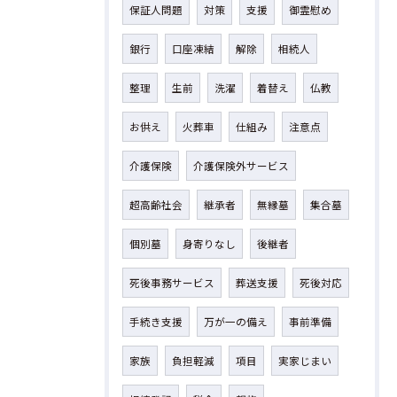
保証人問題
対策
支援
御霊慰め
銀行
口座凍結
解除
相続人
整理
生前
洗濯
着替え
仏教
お供え
火葬車
仕組み
注意点
介護保険
介護保険外サービス
超高齢社会
継承者
無縁墓
集合墓
個別墓
身寄りなし
後継者
死後事務サービス
葬送支援
死後対応
手続き支援
万が一の備え
事前準備
家族
負担軽減
項目
実家じまい