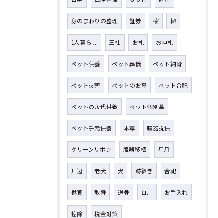
身のまわりの整理
証券
樒
榊
1人暮らし
三社
お札
お神札
ペット供養
ペット葬儀
ペット納骨
ペット火葬
ペットのお墓
ペット合祀
ペットの永代供養
ペット個別墓
ペット手元供養
本尊
臓器提供
グリーンリボン
臓器移植
星月
川辺
老犬
犬
跡継ぎ
合祀
供養
散骨
送骨
白川
お手入れ
控除
税金対策