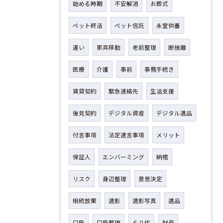
始める時期
不安解消
お葬式
ペット終活
ペット信託
永堂供養
違い
家具移動
老前整理
断捨離
医療
介護
事前
事務手続き
賃貸契約
緊急連絡先
生活支援
後見契約
デジタル資産
デジタル遺品
付言事項
法定遺言事項
メリット
保証人
エンバーミング
納棺
リスク
身辺整理
意思決定
相続放棄
遺影
遺影写真
遺品
口座
口座整理
６０代
財産