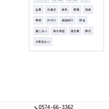
企業
共通点
岐阜
葬儀
独身
費用
片付け
施設紹介
終活
墓じまい
身元保証
遺言書
葬式
分割支払い
0574-66-3362