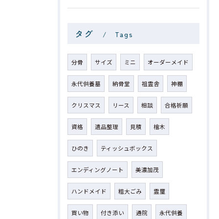
タグ
Tags
分骨
サイズ
ミニ
オーダーメイド
永代供養墓
納骨堂
祖霊舎
神棚
クリスマス
リース
相談
合格祈願
資格
遺品整理
見積
檜木
ひのき
ティッシュボックス
エンディングノート
美濃加茂
ハンドメイド
粗大ごみ
霊璽
買い物
付き添い
通院
永代供養