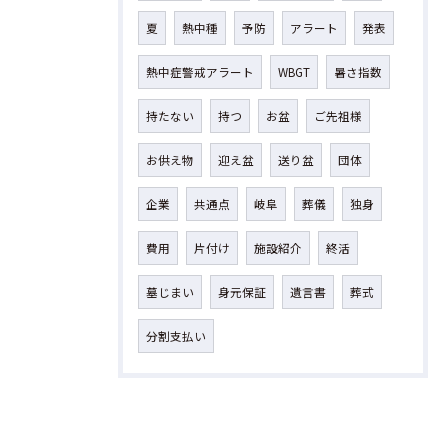
夏
熱中種
予防
アラート
発表
熱中症警戒アラート
WBGT
暑さ指数
持たない
持つ
お盆
ご先祖様
お供え物
迎え盆
送り盆
団体
企業
共通点
岐阜
葬儀
独身
費用
片付け
施設紹介
終活
墓じまい
身元保証
遺言書
葬式
分割支払い