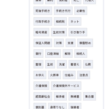
携帯
解約
契約者
死亡
代理人
死後手続き
手続き代行
必要性
行政手続き
相続税
ネット
暗号資産
生前対策
引き取り手
保証人問題
対策
支援
御霊慰め
銀行
口座凍結
解除
相続人
整理
生前
洗濯
着替え
仏教
お供え
火葬車
仕組み
注意点
介護保険
介護保険外サービス
超高齢社会
継承者
無縁墓
集合墓
個別墓
身寄りなし
後継者