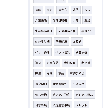
掃除
実家
書き方
退院
入居
介護施設
分骨証明書
火葬
遺贈
生前事務委任
死後事務委任
事務委任
始める時期
不安解消
お葬式
ペット終活
ペット信託
永堂供養
違い
家具移動
老前整理
断捨離
医療
介護
事前
事務手続き
賃貸契約
緊急連絡先
生活支援
後見契約
デジタル資産
デジタル遺品
付言事項
法定遺言事項
メリット