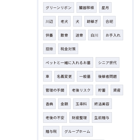
グリーンリボン
臓器移植
星月
川辺
老犬
犬
跡継ぎ
合祀
供養
散骨
送骨
白川
お手入れ
控除
税金対策
ペットと一緒に入れるお墓
シニア世代
車
名義変更
一般墓
後継者問題
管理の手間
老後リスク
貯蓄
資産
香典
金額
玉串料
終活美容
老後の不安
財産整理
生前贈与
贈与税
グループホーム