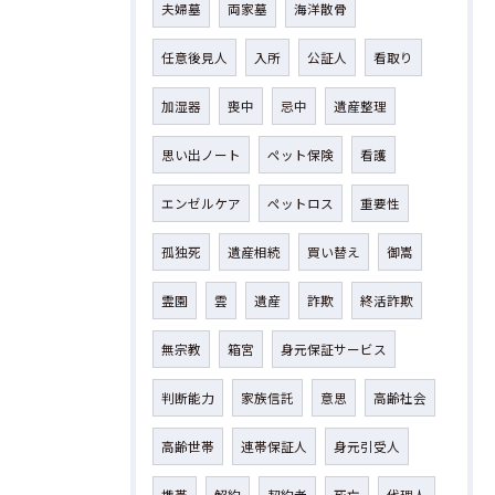
夫婦墓
両家墓
海洋散骨
任意後見人
入所
公証人
看取り
加湿器
喪中
忌中
遺産整理
思い出ノート
ペット保険
看護
エンゼルケア
ペットロス
重要性
孤独死
遺産相続
買い替え
御嵩
霊園
雲
遺産
詐欺
終活詐欺
無宗教
箱宮
身元保証サービス
判断能力
家族信託
意思
高齢社会
高齢世帯
連帯保証人
身元引受人