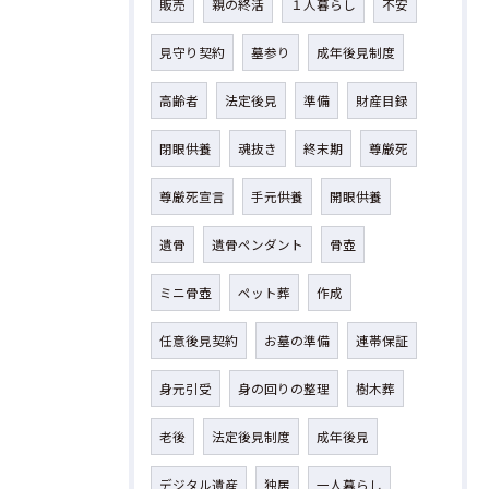
販売
親の終活
１人暮らし
不安
見守り契約
墓参り
成年後見制度
高齢者
法定後見
準備
財産目録
閉眼供養
魂抜き
終末期
尊厳死
尊厳死宣言
手元供養
開眼供養
遺骨
遺骨ペンダント
骨壺
ミニ骨壺
ペット葬
作成
任意後見契約
お墓の準備
連帯保証
身元引受
身の回りの整理
樹木葬
老後
法定後見制度
成年後見
デジタル遺産
独居
一人暮らし