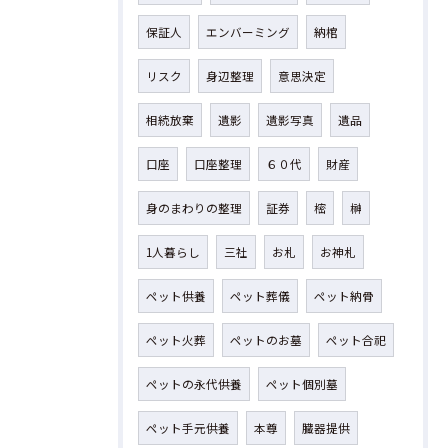
保証人
エンバーミング
納棺
リスク
身辺整理
意思決定
相続放棄
遺影
遺影写真
遺品
口座
口座整理
６０代
財産
身のまわりの整理
証券
樒
榊
1人暮らし
三社
お札
お神札
ペット供養
ペット葬儀
ペット納骨
ペット火葬
ペットのお墓
ペット合祀
ペットの永代供養
ペット個別墓
ペット手元供養
本尊
臓器提供