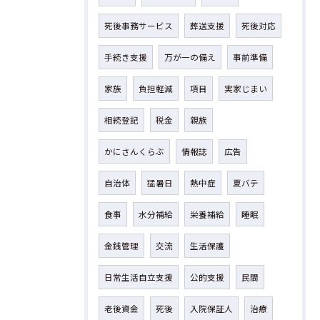
死後事務サービス
葬送支援
死後対応
手続き支援
万が一の備え
事前準備
家族
負担軽減
項目
実家じまい
相続登記
税金
親族
かにさんくらぶ
情報誌
広告
自治体
猛暑日
熱中症
夏バテ
食事
水分補給
栄養補給
睡眠
金銭管理
交流
生活保護
日常生活自立支援
公的支援
民間
老後資金
死後
入院保証人
治療