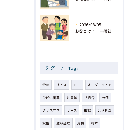
2026/08/05
お盆とは？｜一般社団法人 星月
タグ
Tags
分骨
サイズ
ミニ
オーダーメイド
永代供養墓
納骨堂
祖霊舎
神棚
クリスマス
リース
相談
合格祈願
資格
遺品整理
見積
檜木