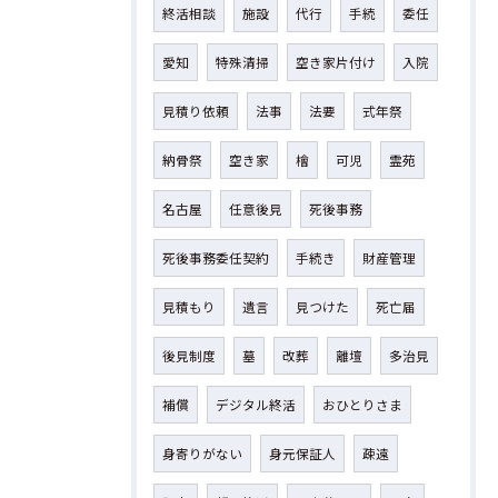
終活相談
施設
代行
手続
委任
愛知
特殊清掃
空き家片付け
入院
見積り依頼
法事
法要
式年祭
納骨祭
空き家
檜
可児
霊苑
名古屋
任意後見
死後事務
死後事務委任契約
手続き
財産管理
見積もり
遺言
見つけた
死亡届
後見制度
墓
改葬
離壇
多治見
補償
デジタル終活
おひとりさま
身寄りがない
身元保証人
疎遠