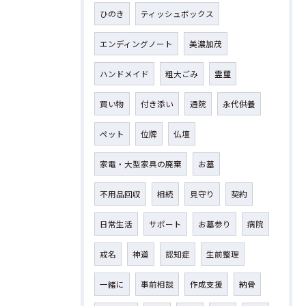
ひのき
ティッシュボックス
エンディングノート
美濃加茂
ハンドメイド
粗大ごみ
霊璽
買い物
付き添い
通院
永代供養
ペット
位牌
仏壇
家電・大型家具の廃棄
お墓
不用品回収
相続
見守り
契約
日常生活
サポート
お墓参り
病院
戒名
神道
認知症
生前整理
一緒に
事前相談
作成支援
納骨