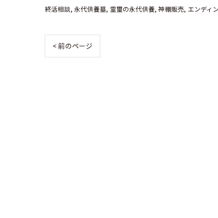
終活相談
永代供養墓
霊璽の永代供養
神棚販売
エンディ
< 前のページ