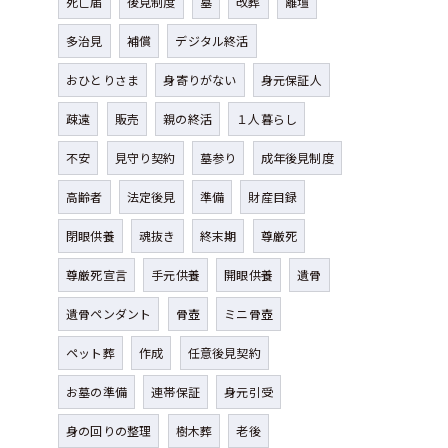
死亡届
後見制度
墓
改葬
離壇
多治見
補償
デジタル終活
おひとりさま
身寄りがない
身元保証人
疎遠
販売
親の終活
１人暮らし
不安
見守り契約
墓参り
成年後見制度
高齢者
法定後見
準備
財産目録
閉眼供養
魂抜き
終末期
尊厳死
尊厳死宣言
手元供養
開眼供養
遺骨
遺骨ペンダント
骨壺
ミニ骨壺
ペット葬
作成
任意後見契約
お墓の準備
連帯保証
身元引受
身の回りの整理
樹木葬
老後