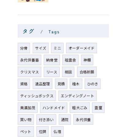
タグ
Tags
分骨
サイズ
ミニ
オーダーメイド
永代供養墓
納骨堂
祖霊舎
神棚
クリスマス
リース
相談
合格祈願
資格
遺品整理
見積
檜木
ひのき
ティッシュボックス
エンディングノート
美濃加茂
ハンドメイド
粗大ごみ
霊璽
買い物
付き添い
通院
永代供養
ペット
位牌
仏壇