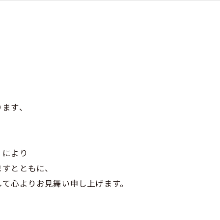
ります、
」により
ますとともに、
して心よりお見舞い申し上げます。
。