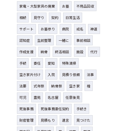
家電・大型家具の廃棄
お墓
不用品回収
相続
見守り
契約
日常生活
サポート
お墓参り
病院
戒名
神道
認知症
生前整理
一緒に
事前相談
作成支援
納骨
終活相談
施設
代行
手続
委任
愛知
特殊清掃
空き家片付け
入院
見積り依頼
法事
法要
式年祭
納骨祭
空き家
檜
可児
霊苑
名古屋
任意後見
死後事務
死後事務委任契約
手続き
財産管理
見積もり
遺言
見つけた