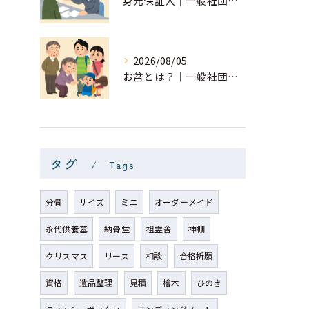
身元保証人｜一般社団法人 星月
2026/08/05
お盆とは？｜一般社団法人 星月
タグ
Tags
分骨
サイズ
ミニ
オーダーメイド
永代供養墓
納骨堂
祖霊舎
神棚
クリスマス
リース
相談
合格祈願
資格
遺品整理
見積
檜木
ひのき