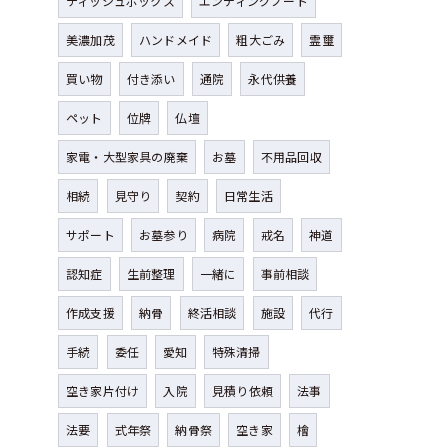
ティッシュボックス
エンディングノート
美濃加茂
ハンドメイド
粗大ごみ
霊璽
買い物
付き添い
通院
永代供養
ペット
位牌
仏壇
家電・大型家具の廃棄
お墓
不用品回収
相続
見守り
契約
日常生活
サポート
お墓参り
病院
戒名
神道
認知症
生前整理
一緒に
事前相談
作成支援
納骨
終活相談
施設
代行
手続
委任
愛知
特殊清掃
空き家片付け
入院
見積り依頼
法事
法要
式年祭
納骨祭
空き家
檜