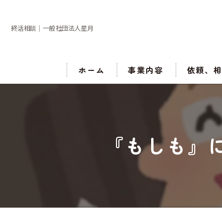
終活相談｜一般社団法人星月
ホーム
事業内容
依頼、
『もしも』