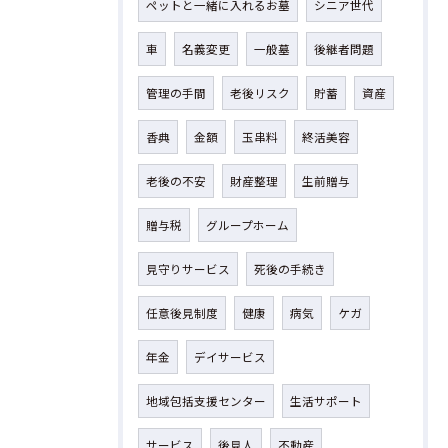
ペットと一緒に入れるお墓
シニア世代
車
名義変更
一般墓
後継者問題
管理の手間
老後リスク
貯蓄
資産
香典
金額
玉串料
終活美容
老後の不安
財産整理
生前贈与
贈与税
グループホーム
見守りサービス
死後の手続き
任意後見制度
健康
病気
ケガ
年金
デイサービス
地域包括支援センター
生活サポート
サービス
後見人
不動産