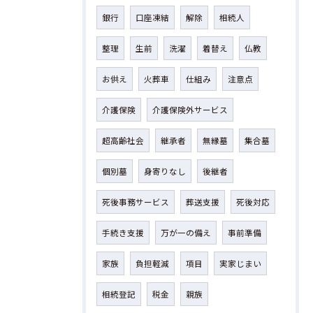
銀行
口座凍結
解除
相続人
整理
生前
洗濯
着替え
仏教
お供え
火葬車
仕組み
注意点
介護保険
介護保険外サービス
超高齢社会
継承者
無縁墓
集合墓
個別墓
身寄りなし
後継者
死後事務サービス
葬送支援
死後対応
手続き支援
万が一の備え
事前準備
家族
負担軽減
項目
実家じまい
相続登記
税金
親族