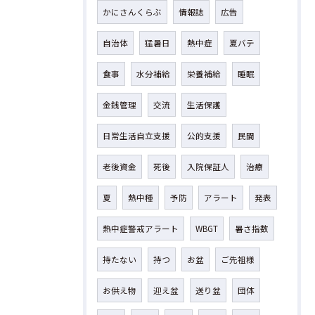
かにさんくらぶ
情報誌
広告
自治体
猛暑日
熱中症
夏バテ
食事
水分補給
栄養補給
睡眠
金銭管理
交流
生活保護
日常生活自立支援
公的支援
民間
老後資金
死後
入院保証人
治療
夏
熱中種
予防
アラート
発表
熱中症警戒アラート
WBGT
暑さ指数
持たない
持つ
お盆
ご先祖様
お供え物
迎え盆
送り盆
団体