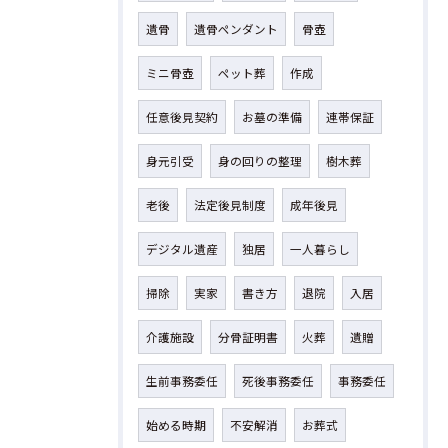
遺骨
遺骨ペンダント
骨壺
ミニ骨壺
ペット葬
作成
任意後見契約
お墓の準備
連帯保証
身元引受
身の回りの整理
樹木葬
老後
法定後見制度
成年後見
デジタル遺産
独居
一人暮らし
掃除
実家
書き方
退院
入居
介護施設
分骨証明書
火葬
遺贈
生前事務委任
死後事務委任
事務委任
始める時期
不安解消
お葬式