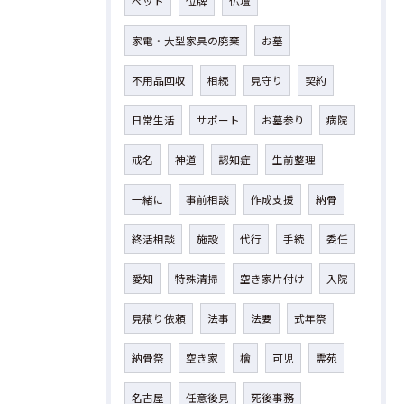
ペット
位牌
仏壇
家電・大型家具の廃棄
お墓
不用品回収
相続
見守り
契約
日常生活
サポート
お墓参り
病院
戒名
神道
認知症
生前整理
一緒に
事前相談
作成支援
納骨
終活相談
施設
代行
手続
委任
愛知
特殊清掃
空き家片付け
入院
見積り依頼
法事
法要
式年祭
納骨祭
空き家
檜
可児
霊苑
名古屋
任意後見
死後事務