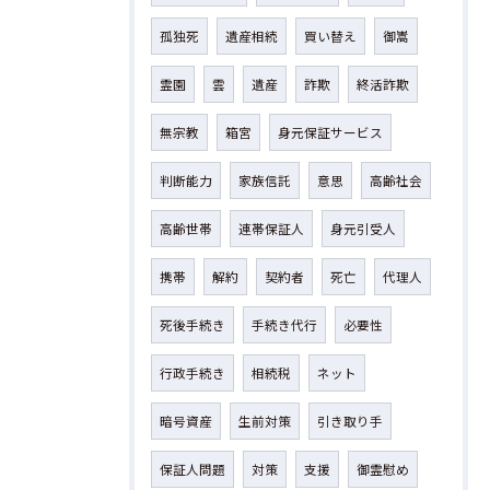
孤独死
遺産相続
買い替え
御嵩
霊園
雲
遺産
詐欺
終活詐欺
無宗教
箱宮
身元保証サービス
判断能力
家族信託
意思
高齢社会
高齢世帯
連帯保証人
身元引受人
携帯
解約
契約者
死亡
代理人
死後手続き
手続き代行
必要性
行政手続き
相続税
ネット
暗号資産
生前対策
引き取り手
保証人問題
対策
支援
御霊慰め