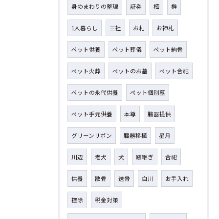
身のまわりの整理
証券
樒
榊
1人暮らし
三社
お札
お神札
ペット供養
ペット葬儀
ペット納骨
ペット火葬
ペットのお墓
ペット合祀
ペットの永代供養
ペット個別墓
ペット手元供養
本尊
臓器提供
グリーンリボン
臓器移植
星月
川辺
老犬
犬
跡継ぎ
合祀
供養
散骨
送骨
白川
お手入れ
控除
税金対策