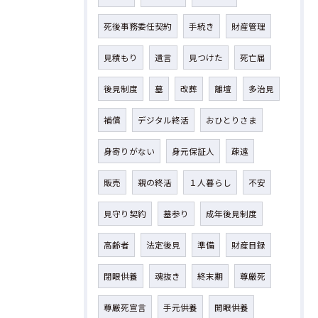
死後事務委任契約
手続き
財産管理
見積もり
遺言
見つけた
死亡届
後見制度
墓
改葬
離壇
多治見
補償
デジタル終活
おひとりさま
身寄りがない
身元保証人
疎遠
販売
親の終活
１人暮らし
不安
見守り契約
墓参り
成年後見制度
高齢者
法定後見
準備
財産目録
閉眼供養
魂抜き
終末期
尊厳死
尊厳死宣言
手元供養
開眼供養