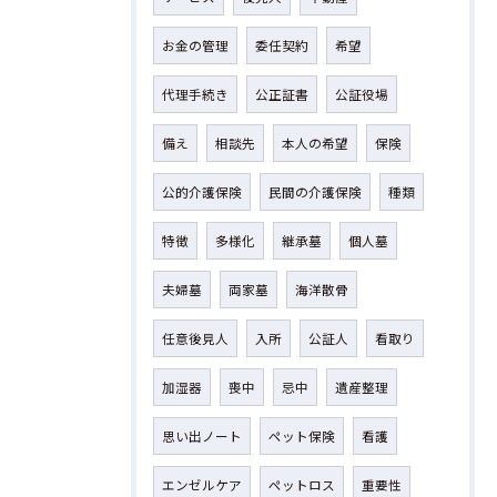
お金の管理
委任契約
希望
代理手続き
公正証書
公証役場
備え
相談先
本人の希望
保険
公的介護保険
民間の介護保険
種類
特徴
多様化
継承墓
個人墓
夫婦墓
両家墓
海洋散骨
任意後見人
入所
公証人
看取り
加湿器
喪中
忌中
遺産整理
思い出ノート
ペット保険
看護
エンゼルケア
ペットロス
重要性