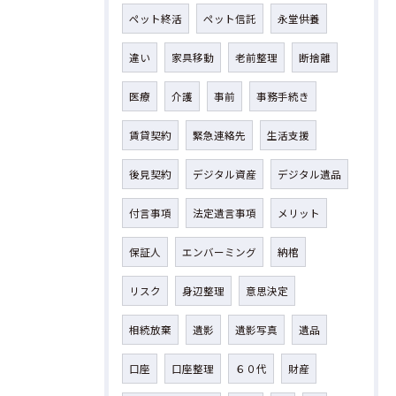
ペット終活
ペット信託
永堂供養
違い
家具移動
老前整理
断捨離
医療
介護
事前
事務手続き
賃貸契約
緊急連絡先
生活支援
後見契約
デジタル資産
デジタル遺品
付言事項
法定遺言事項
メリット
保証人
エンバーミング
納棺
リスク
身辺整理
意思決定
相続放棄
遺影
遺影写真
遺品
口座
口座整理
６０代
財産