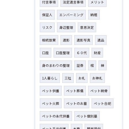
付言事項
法定遺言事項
メリット
保証人
エンバーミング
納棺
リスク
身辺整理
意思決定
相続放棄
遺影
遺影写真
遺品
口座
口座整理
６０代
財産
身のまわりの整理
証券
樒
榊
1人暮らし
三社
お札
お神札
ペット供養
ペット葬儀
ペット納骨
ペット火葬
ペットのお墓
ペット合祀
ペットの永代供養
ペット個別墓
ペット手元供養
本尊
臓器提供