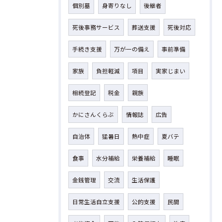
個別墓
身寄りなし
後継者
死後事務サービス
葬送支援
死後対応
手続き支援
万が一の備え
事前準備
家族
負担軽減
項目
実家じまい
相続登記
税金
親族
かにさんくらぶ
情報誌
広告
自治体
猛暑日
熱中症
夏バテ
食事
水分補給
栄養補給
睡眠
金銭管理
交流
生活保護
日常生活自立支援
公的支援
民間