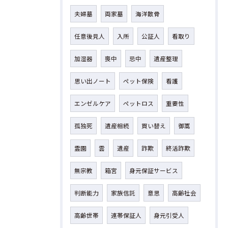
夫婦墓
両家墓
海洋散骨
任意後見人
入所
公証人
看取り
加湿器
喪中
忌中
遺産整理
思い出ノート
ペット保険
看護
エンゼルケア
ペットロス
重要性
孤独死
遺産相続
買い替え
御嵩
霊園
雲
遺産
詐欺
終活詐欺
無宗教
箱宮
身元保証サービス
判断能力
家族信託
意思
高齢社会
高齢世帯
連帯保証人
身元引受人