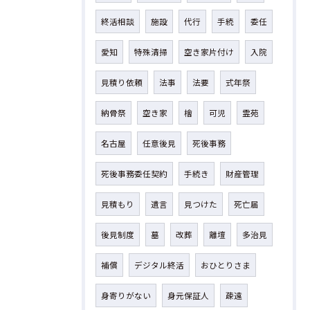
終活相談
施設
代行
手続
委任
愛知
特殊清掃
空き家片付け
入院
見積り依頼
法事
法要
式年祭
納骨祭
空き家
檜
可児
霊苑
名古屋
任意後見
死後事務
死後事務委任契約
手続き
財産管理
見積もり
遺言
見つけた
死亡届
後見制度
墓
改葬
離壇
多治見
補償
デジタル終活
おひとりさま
身寄りがない
身元保証人
疎遠