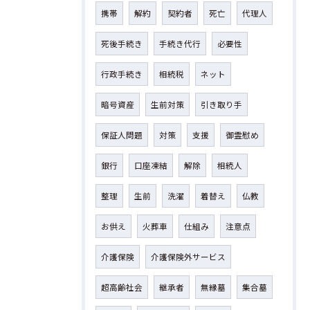
携帯
解約
契約者
死亡
代理人
死後手続き
手続き代行
必要性
行政手続き
相続税
ネット
暗号資産
生前対策
引き取り手
保証人問題
対策
支援
御霊慰め
銀行
口座凍結
解除
相続人
整理
生前
洗濯
着替え
仏教
お供え
火葬車
仕組み
注意点
介護保険
介護保険外サービス
超高齢社会
継承者
無縁墓
集合墓