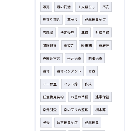
販売
親の終活
１人暮らし
不安
見守り契約
墓参り
成年後見制度
高齢者
法定後見
準備
財産目録
閉眼供養
魂抜き
終末期
尊厳死
尊厳死宣言
手元供養
開眼供養
遺骨
遺骨ペンダント
骨壺
ミニ骨壺
ペット葬
作成
任意後見契約
お墓の準備
連帯保証
身元引受
身の回りの整理
樹木葬
老後
法定後見制度
成年後見