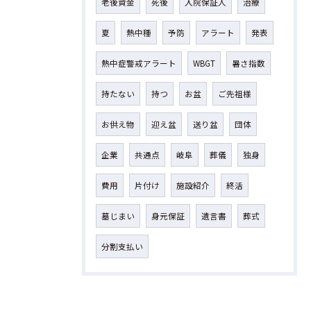
老後資金
死後
入院保証人
治療
夏
熱中種
予防
アラート
発表
熱中症警戒アラート
WBGT
暑さ指数
持たない
持つ
お盆
ご先祖様
お供え物
迎え盆
送り盆
団体
企業
共通点
岐阜
葬儀
独身
費用
片付け
施設紹介
終活
墓じまい
身元保証
遺言書
葬式
分割支払い