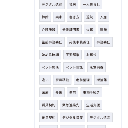
デジタル遺産
独居
一人暮らし
掃除
実家
書き方
退院
入居
介護施設
分骨証明書
火葬
遺贈
生前事務委任
死後事務委任
事務委任
始める時期
不安解消
お葬式
ペット終活
ペット信託
永堂供養
違い
家具移動
老前整理
断捨離
医療
介護
事前
事務手続き
賃貸契約
緊急連絡先
生活支援
後見契約
デジタル資産
デジタル遺品