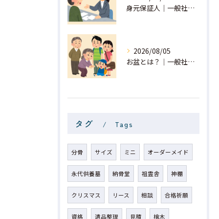
身元保証人｜一般社団法人 星月
2026/08/05
お盆とは？｜一般社団法人 星月
タグ
Tags
分骨
サイズ
ミニ
オーダーメイド
永代供養墓
納骨堂
祖霊舎
神棚
クリスマス
リース
相談
合格祈願
資格
遺品整理
見積
檜木