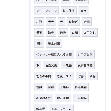
グリーンリボン
臓器移植
星月
川辺
老犬
犬
跡継ぎ
合祀
供養
散骨
送骨
白川
お手入れ
控除
税金対策
ペットと一緒に入れるお墓
シニア世代
車
名義変更
一般墓
後継者問題
管理の手間
老後リスク
貯蓄
資産
香典
金額
玉串料
終活美容
老後の不安
財産整理
生前贈与
贈与税
グループホーム