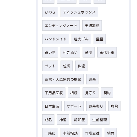
ひのき
ティッシュボックス
エンディングノート
美濃加茂
ハンドメイド
粗大ごみ
霊璽
買い物
付き添い
通院
永代供養
ペット
位牌
仏壇
家電・大型家具の廃棄
お墓
不用品回収
相続
見守り
契約
日常生活
サポート
お墓参り
病院
戒名
神道
認知症
生前整理
一緒に
事前相談
作成支援
納骨