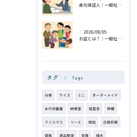
身元保証人｜一般社団法人 星月
2026/08/05
お盆とは？｜一般社団法人 星月
タグ
Tags
分骨
サイズ
ミニ
オーダーメイド
永代供養墓
納骨堂
祖霊舎
神棚
クリスマス
リース
相談
合格祈願
資格
遺品整理
見積
檜木