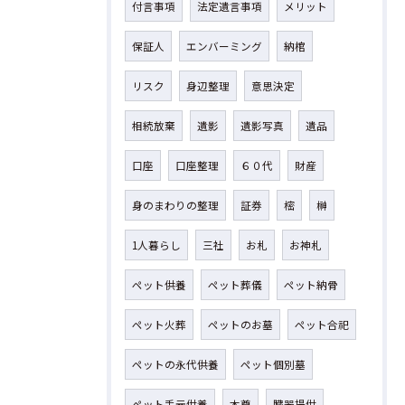
付言事項
法定遺言事項
メリット
保証人
エンバーミング
納棺
リスク
身辺整理
意思決定
相続放棄
遺影
遺影写真
遺品
口座
口座整理
６０代
財産
身のまわりの整理
証券
樒
榊
1人暮らし
三社
お札
お神札
ペット供養
ペット葬儀
ペット納骨
ペット火葬
ペットのお墓
ペット合祀
ペットの永代供養
ペット個別墓
ペット手元供養
本尊
臓器提供