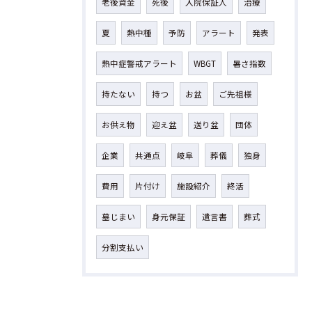
老後資金
死後
入院保証人
治療
夏
熱中種
予防
アラート
発表
熱中症警戒アラート
WBGT
暑さ指数
持たない
持つ
お盆
ご先祖様
お供え物
迎え盆
送り盆
団体
企業
共通点
岐阜
葬儀
独身
費用
片付け
施設紹介
終活
墓じまい
身元保証
遺言書
葬式
分割支払い