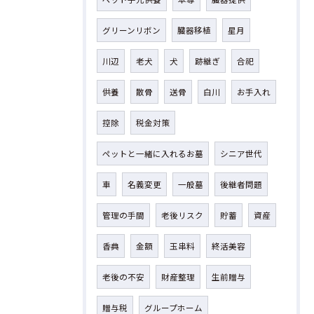
グリーンリボン
臓器移植
星月
川辺
老犬
犬
跡継ぎ
合祀
供養
散骨
送骨
白川
お手入れ
控除
税金対策
ペットと一緒に入れるお墓
シニア世代
車
名義変更
一般墓
後継者問題
管理の手間
老後リスク
貯蓄
資産
香典
金額
玉串料
終活美容
老後の不安
財産整理
生前贈与
贈与税
グループホーム