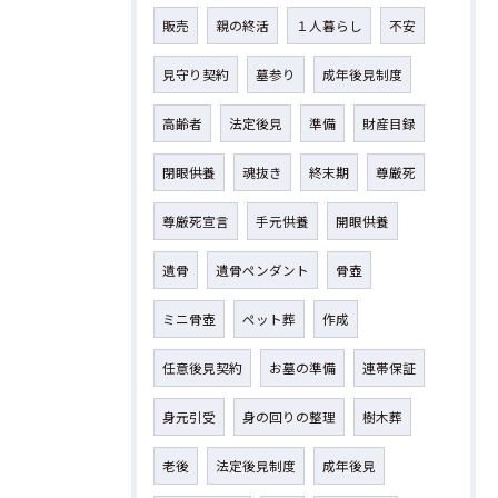
販売
親の終活
１人暮らし
不安
見守り契約
墓参り
成年後見制度
高齢者
法定後見
準備
財産目録
閉眼供養
魂抜き
終末期
尊厳死
尊厳死宣言
手元供養
開眼供養
遺骨
遺骨ペンダント
骨壺
ミニ骨壺
ペット葬
作成
任意後見契約
お墓の準備
連帯保証
身元引受
身の回りの整理
樹木葬
老後
法定後見制度
成年後見