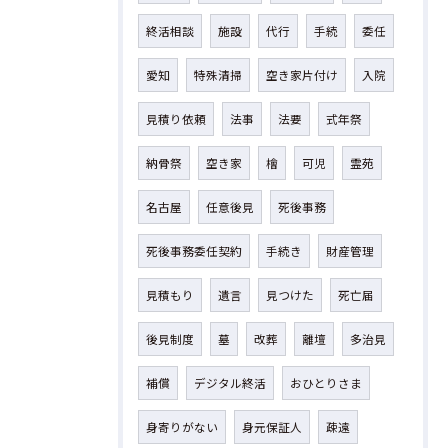
終活相談
施設
代行
手続
委任
愛知
特殊清掃
空き家片付け
入院
見積り依頼
法事
法要
式年祭
納骨祭
空き家
檜
可児
霊苑
名古屋
任意後見
死後事務
死後事務委任契約
手続き
財産管理
見積もり
遺言
見つけた
死亡届
後見制度
墓
改葬
離壇
多治見
補償
デジタル終活
おひとりさま
身寄りがない
身元保証人
疎遠