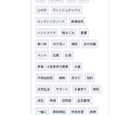
ひのき
ティッシュボックス
エンディングノート
美濃加茂
ハンドメイド
粗大ごみ
霊璽
買い物
付き添い
通院
永代供養
ペット
位牌
仏壇
家電・大型家具の廃棄
お墓
不用品回収
相続
見守り
契約
日常生活
サポート
お墓参り
病院
戒名
神道
認知症
生前整理
一緒に
事前相談
作成支援
納骨