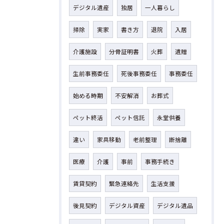
デジタル遺産
独居
一人暮らし
掃除
実家
書き方
退院
入居
介護施設
分骨証明書
火葬
遺贈
生前事務委任
死後事務委任
事務委任
始める時期
不安解消
お葬式
ペット終活
ペット信託
永堂供養
違い
家具移動
老前整理
断捨離
医療
介護
事前
事務手続き
賃貸契約
緊急連絡先
生活支援
後見契約
デジタル資産
デジタル遺品