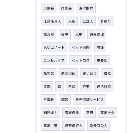
夫婦墓
両家墓
海洋散骨
任意後見人
入所
公証人
看取り
加湿器
喪中
忌中
遺産整理
思い出ノート
ペット保険
看護
エンゼルケア
ペットロス
重要性
孤独死
遺産相続
買い替え
御嵩
霊園
雲
遺産
詐欺
終活詐欺
無宗教
箱宮
身元保証サービス
判断能力
家族信託
意思
高齢社会
高齢世帯
連帯保証人
身元引受人