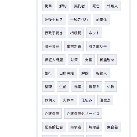
携帯
解約
契約者
死亡
代理人
死後手続き
手続き代行
必要性
行政手続き
相続税
ネット
暗号資産
生前対策
引き取り手
保証人問題
対策
支援
御霊慰め
銀行
口座凍結
解除
相続人
整理
生前
洗濯
着替え
仏教
お供え
火葬車
仕組み
注意点
介護保険
介護保険外サービス
超高齢社会
継承者
無縁墓
集合墓