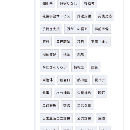
個別墓
身寄りなし
後継者
死後事務サービス
葬送支援
死後対応
手続き支援
万が一の備え
事前準備
家族
負担軽減
項目
実家じまい
相続登記
税金
親族
かにさんくらぶ
情報誌
広告
自治体
猛暑日
熱中症
夏バテ
食事
水分補給
栄養補給
睡眠
金銭管理
交流
生活保護
日常生活自立支援
公的支援
民間