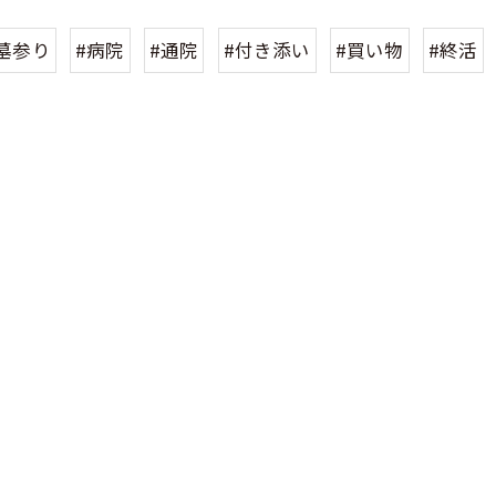
墓参り
#病院
#通院
#付き添い
#買い物
#終活