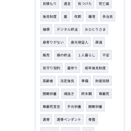
見積もり
遺言
見つけた
死亡届
後見制度
墓
改葬
離壇
多治見
補償
デジタル終活
おひとりさま
身寄りがない
身元保証人
疎遠
販売
親の終活
１人暮らし
不安
見守り契約
墓参り
成年後見制度
高齢者
法定後見
準備
財産目録
閉眼供養
魂抜き
終末期
尊厳死
尊厳死宣言
手元供養
開眼供養
遺骨
遺骨ペンダント
骨壺