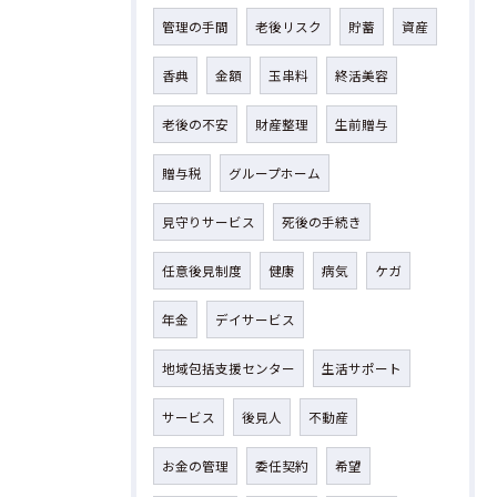
管理の手間
老後リスク
貯蓄
資産
香典
金額
玉串料
終活美容
老後の不安
財産整理
生前贈与
贈与税
グループホーム
見守りサービス
死後の手続き
任意後見制度
健康
病気
ケガ
年金
デイサービス
地域包括支援センター
生活サポート
サービス
後見人
不動産
お金の管理
委任契約
希望