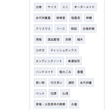
分骨
サイズ
ミニ
オーダーメイド
永代供養墓
納骨堂
祖霊舎
神棚
クリスマス
リース
相談
合格祈願
資格
遺品整理
見積
檜木
ひのき
ティッシュボックス
エンディングノート
美濃加茂
ハンドメイド
粗大ごみ
霊璽
買い物
付き添い
通院
永代供養
ペット
位牌
仏壇
家電・大型家具の廃棄
お墓