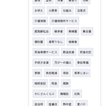
整理
生前
洗濯
着替え
仏教
お供え
火葬車
仕組み
注意点
介護保険
介護保険外サービス
超高齢社会
継承者
無縁墓
集合墓
個別墓
身寄りなし
後継者
死後事務サービス
葬送支援
死後対応
手続き支援
万が一の備え
事前準備
家族
負担軽減
項目
実家じまい
相続登記
税金
親族
かにさんくらぶ
情報誌
広告
自治体
猛暑日
熱中症
夏バテ