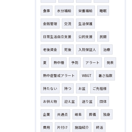
食事
水分補給
栄養補給
睡眠
金銭管理
交流
生活保護
日常生活自立支援
公的支援
民間
老後資金
死後
入院保証人
治療
夏
熱中種
予防
アラート
発表
熱中症警戒アラート
WBGT
暑さ指数
持たない
持つ
お盆
ご先祖様
お供え物
迎え盆
送り盆
団体
企業
共通点
岐阜
葬儀
独身
費用
片付け
施設紹介
終活