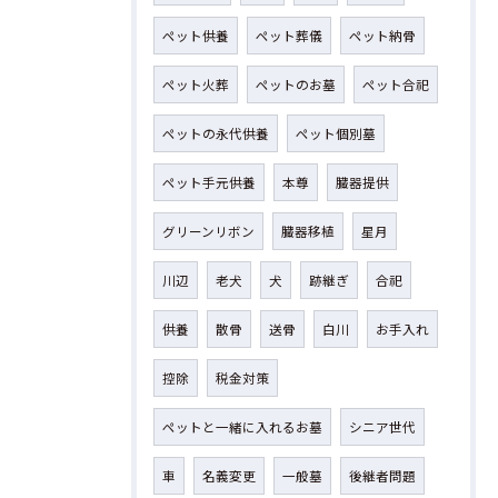
ペット供養
ペット葬儀
ペット納骨
ペット火葬
ペットのお墓
ペット合祀
ペットの永代供養
ペット個別墓
ペット手元供養
本尊
臓器提供
グリーンリボン
臓器移植
星月
川辺
老犬
犬
跡継ぎ
合祀
供養
散骨
送骨
白川
お手入れ
控除
税金対策
ペットと一緒に入れるお墓
シニア世代
車
名義変更
一般墓
後継者問題