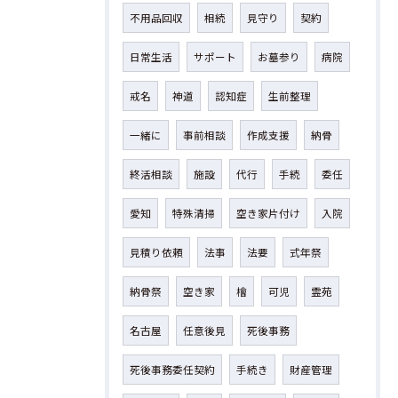
不用品回収
相続
見守り
契約
日常生活
サポート
お墓参り
病院
戒名
神道
認知症
生前整理
一緒に
事前相談
作成支援
納骨
終活相談
施設
代行
手続
委任
愛知
特殊清掃
空き家片付け
入院
見積り依頼
法事
法要
式年祭
納骨祭
空き家
檜
可児
霊苑
名古屋
任意後見
死後事務
死後事務委任契約
手続き
財産管理