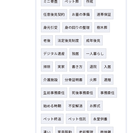
ミニ骨壺
ペット葬
作成
任意後見契約
お墓の準備
連帯保証
身元引受
身の回りの整理
樹木葬
老後
法定後見制度
成年後見
デジタル遺産
独居
一人暮らし
掃除
実家
書き方
退院
入居
介護施設
分骨証明書
火葬
遺贈
生前事務委任
死後事務委任
事務委任
始める時期
不安解消
お葬式
ペット終活
ペット信託
永堂供養
違い
家具移動
老前整理
断捨離