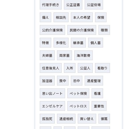
代理手続き
公正証書
公証役場
備え
相談先
本人の希望
保険
公的介護保険
民間の介護保険
種類
特徴
多様化
継承墓
個人墓
夫婦墓
両家墓
海洋散骨
任意後見人
入所
公証人
看取り
加湿器
喪中
忌中
遺産整理
思い出ノート
ペット保険
看護
エンゼルケア
ペットロス
重要性
孤独死
遺産相続
買い替え
御嵩