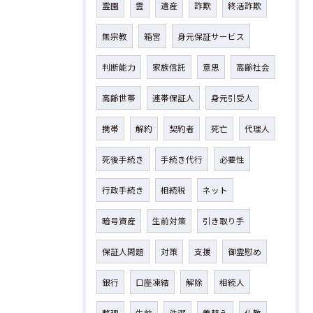
霊園
雲
遺産
詐欺
終活詐欺
無宗教
箱宮
身元保証サービス
判断能力
家族信託
意思
高齢社会
高齢世帯
連帯保証人
身元引受人
携帯
解約
契約者
死亡
代理人
死後手続き
手続き代行
必要性
行政手続き
相続税
ネット
暗号資産
生前対策
引き取り手
保証人問題
対策
支援
御霊慰め
銀行
口座凍結
解除
相続人