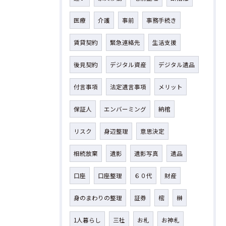
医療
介護
事前
事務手続き
賃貸契約
緊急連絡先
生活支援
後見契約
デジタル資産
デジタル遺品
付言事項
法定遺言事項
メリット
保証人
エンバーミング
納棺
リスク
身辺整理
意思決定
相続放棄
遺影
遺影写真
遺品
口座
口座整理
６０代
財産
身のまわりの整理
証券
樒
榊
1人暮らし
三社
お札
お神札