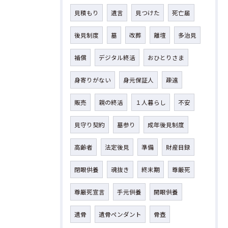
見積もり
遺言
見つけた
死亡届
後見制度
墓
改葬
離壇
多治見
補償
デジタル終活
おひとりさま
身寄りがない
身元保証人
疎遠
販売
親の終活
１人暮らし
不安
見守り契約
墓参り
成年後見制度
高齢者
法定後見
準備
財産目録
閉眼供養
魂抜き
終末期
尊厳死
尊厳死宣言
手元供養
開眼供養
遺骨
遺骨ペンダント
骨壺