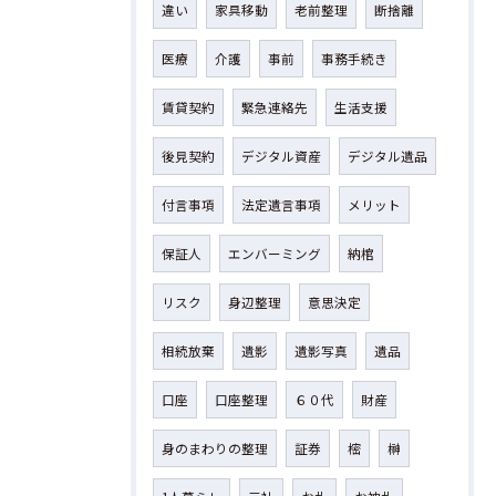
違い
家具移動
老前整理
断捨離
医療
介護
事前
事務手続き
賃貸契約
緊急連絡先
生活支援
後見契約
デジタル資産
デジタル遺品
付言事項
法定遺言事項
メリット
保証人
エンバーミング
納棺
リスク
身辺整理
意思決定
相続放棄
遺影
遺影写真
遺品
口座
口座整理
６０代
財産
身のまわりの整理
証券
樒
榊