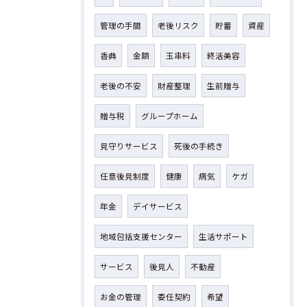
管理の手間
老後リスク
貯蓄
資産
香典
金額
玉串料
終活美容
老後の不安
財産整理
生前贈与
贈与税
グループホーム
見守りサービス
死後の手続き
任意後見制度
健康
病気
ケガ
年金
デイサービス
地域包括支援センター
生活サポート
サービス
後見人
不動産
お金の管理
委任契約
希望