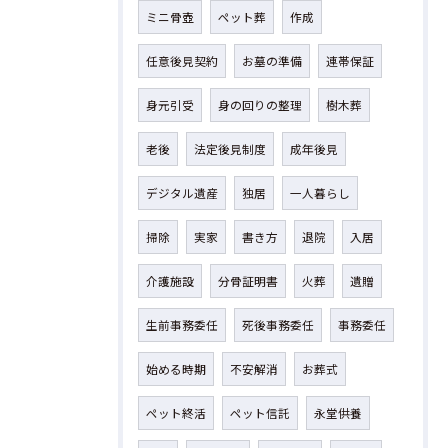
ミニ骨壺
ペット葬
作成
任意後見契約
お墓の準備
連帯保証
身元引受
身の回りの整理
樹木葬
老後
法定後見制度
成年後見
デジタル遺産
独居
一人暮らし
掃除
実家
書き方
退院
入居
介護施設
分骨証明書
火葬
遺贈
生前事務委任
死後事務委任
事務委任
始める時期
不安解消
お葬式
ペット終活
ペット信託
永堂供養