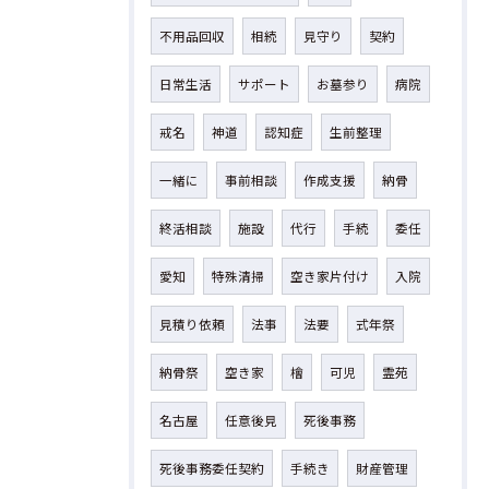
不用品回収
相続
見守り
契約
日常生活
サポート
お墓参り
病院
戒名
神道
認知症
生前整理
一緒に
事前相談
作成支援
納骨
終活相談
施設
代行
手続
委任
愛知
特殊清掃
空き家片付け
入院
見積り依頼
法事
法要
式年祭
納骨祭
空き家
檜
可児
霊苑
名古屋
任意後見
死後事務
死後事務委任契約
手続き
財産管理