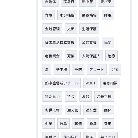
自治体
猛暑日
熱中症
夏バテ
食事
水分補給
栄養補給
睡眠
金銭管理
交流
生活保護
日常生活自立支援
公的支援
民間
老後資金
死後
入院保証人
治療
夏
熱中種
予防
アラート
発表
熱中症警戒アラート
WBGT
暑さ指数
持たない
持つ
お盆
ご先祖様
お供え物
迎え盆
送り盆
団体
企業
岐阜
葬儀
独身
費用
片付け
施設紹介
終活
墓じまい