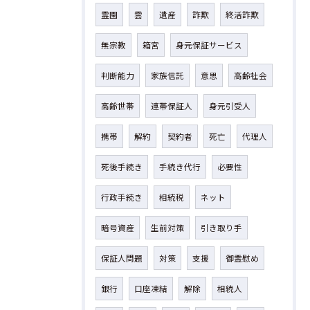
霊園
雲
遺産
詐欺
終活詐欺
無宗教
箱宮
身元保証サービス
判断能力
家族信託
意思
高齢社会
高齢世帯
連帯保証人
身元引受人
携帯
解約
契約者
死亡
代理人
死後手続き
手続き代行
必要性
行政手続き
相続税
ネット
暗号資産
生前対策
引き取り手
保証人問題
対策
支援
御霊慰め
銀行
口座凍結
解除
相続人