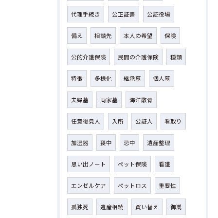
代理手続き
公正証書
公証役場
備え
相談先
本人の希望
保険
公的介護保険
民間の介護保険
種類
特徴
多様化
継承墓
個人墓
夫婦墓
両家墓
海洋散骨
任意後見人
入所
公証人
看取り
加湿器
喪中
忌中
遺産整理
思い出ノート
ペット保険
看護
エンゼルケア
ペットロス
重要性
孤独死
遺産相続
買い替え
御嵩