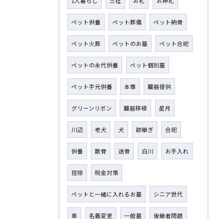
1人暮らし
三社
お札
お神札
ペット供養
ペット葬儀
ペット納骨
ペット火葬
ペットのお墓
ペット合祀
ペットの永代供養
ペット個別墓
ペット手元供養
本尊
臓器提供
グリーンリボン
臓器移植
星月
川辺
老犬
犬
跡継ぎ
合祀
供養
散骨
送骨
白川
お手入れ
控除
税金対策
ペットと一緒に入れるお墓
シニア世代
車
名義変更
一般墓
後継者問題