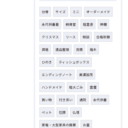
分骨
サイズ
ミニ
オーダーメイド
永代供養墓
納骨堂
祖霊舎
神棚
クリスマス
リース
相談
合格祈願
資格
遺品整理
見積
檜木
ひのき
ティッシュボックス
エンディングノート
美濃加茂
ハンドメイド
粗大ごみ
霊璽
買い物
付き添い
通院
永代供養
ペット
位牌
仏壇
家電・大型家具の廃棄
お墓