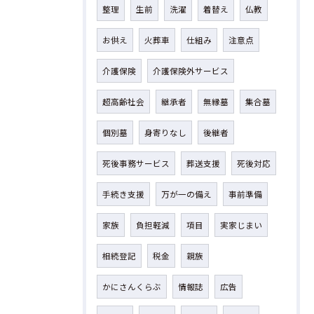
整理
生前
洗濯
着替え
仏教
お供え
火葬車
仕組み
注意点
介護保険
介護保険外サービス
超高齢社会
継承者
無縁墓
集合墓
個別墓
身寄りなし
後継者
死後事務サービス
葬送支援
死後対応
手続き支援
万が一の備え
事前準備
家族
負担軽減
項目
実家じまい
相続登記
税金
親族
かにさんくらぶ
情報誌
広告