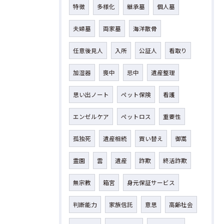
特徴
多様化
継承墓
個人墓
夫婦墓
両家墓
海洋散骨
任意後見人
入所
公証人
看取り
加湿器
喪中
忌中
遺産整理
思い出ノート
ペット保険
看護
エンゼルケア
ペットロス
重要性
孤独死
遺産相続
買い替え
御嵩
霊園
雲
遺産
詐欺
終活詐欺
無宗教
箱宮
身元保証サービス
判断能力
家族信託
意思
高齢社会