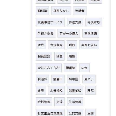
個別墓
身寄りなし
後継者
死後事務サービス
葬送支援
死後対応
手続き支援
万が一の備え
事前準備
家族
負担軽減
項目
実家じまい
相続登記
税金
親族
かにさんくらぶ
情報誌
広告
自治体
猛暑日
熱中症
夏バテ
食事
水分補給
栄養補給
睡眠
金銭管理
交流
生活保護
日常生活自立支援
公的支援
民間