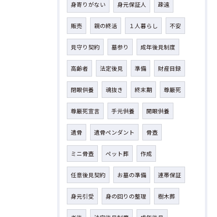
身寄りがない
身元保証人
疎遠
販売
親の終活
１人暮らし
不安
見守り契約
墓参り
成年後見制度
高齢者
法定後見
準備
財産目録
閉眼供養
魂抜き
終末期
尊厳死
尊厳死宣言
手元供養
開眼供養
遺骨
遺骨ペンダント
骨壺
ミニ骨壺
ペット葬
作成
任意後見契約
お墓の準備
連帯保証
身元引受
身の回りの整理
樹木葬