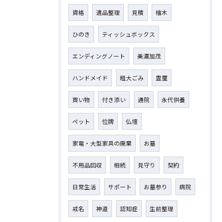
資格
遺品整理
見積
檜木
ひのき
ティッシュボックス
エンディングノート
美濃加茂
ハンドメイド
粗大ごみ
霊璽
買い物
付き添い
通院
永代供養
ペット
位牌
仏壇
家電・大型家具の廃棄
お墓
不用品回収
相続
見守り
契約
日常生活
サポート
お墓参り
病院
戒名
神道
認知症
生前整理