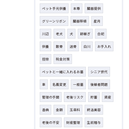
ペット手元供養
本尊
臓器提供
グリーンリボン
臓器移植
星月
川辺
老犬
犬
跡継ぎ
合祀
供養
散骨
送骨
白川
お手入れ
控除
税金対策
ペットと一緒に入れるお墓
シニア世代
車
名義変更
一般墓
後継者問題
管理の手間
老後リスク
貯蓄
資産
香典
金額
玉串料
終活美容
老後の不安
財産整理
生前贈与