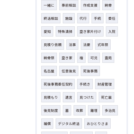
一緒に
事前相談
作成支援
納骨
終活相談
施設
代行
手続
委任
愛知
特殊清掃
空き家片付け
入院
見積り依頼
法事
法要
式年祭
納骨祭
空き家
檜
可児
霊苑
名古屋
任意後見
死後事務
死後事務委任契約
手続き
財産管理
見積もり
遺言
見つけた
死亡届
後見制度
墓
改葬
離壇
多治見
補償
デジタル終活
おひとりさま