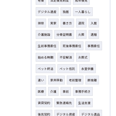
老後
法定後見制度
成年後見
デジタル遺産
独居
一人暮らし
掃除
実家
書き方
退院
入居
介護施設
分骨証明書
火葬
遺贈
生前事務委任
死後事務委任
事務委任
始める時期
不安解消
お葬式
ペット終活
ペット信託
永堂供養
違い
家具移動
老前整理
断捨離
医療
介護
事前
事務手続き
賃貸契約
緊急連絡先
生活支援
後見契約
デジタル資産
デジタル遺品