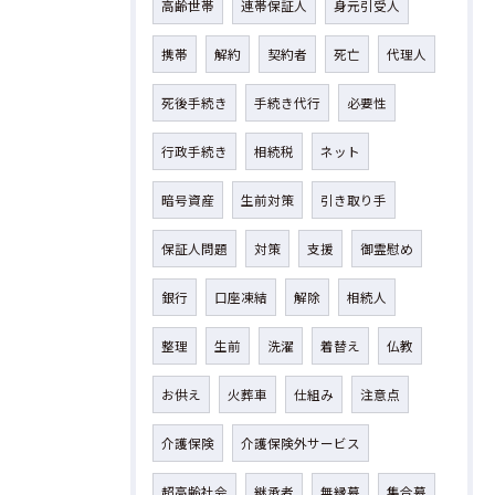
高齢世帯
連帯保証人
身元引受人
携帯
解約
契約者
死亡
代理人
死後手続き
手続き代行
必要性
行政手続き
相続税
ネット
暗号資産
生前対策
引き取り手
保証人問題
対策
支援
御霊慰め
銀行
口座凍結
解除
相続人
整理
生前
洗濯
着替え
仏教
お供え
火葬車
仕組み
注意点
介護保険
介護保険外サービス
超高齢社会
継承者
無縁墓
集合墓