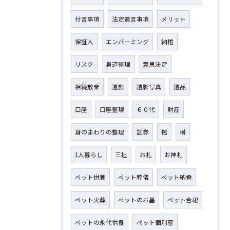
付言事項
法定遺言事項
メリット
保証人
エンバーミング
納棺
リスク
身辺整理
意思決定
相続放棄
遺影
遺影写真
遺品
口座
口座整理
６０代
財産
身のまわりの整理
証券
樒
榊
1人暮らし
三社
お札
お神札
ペット供養
ペット葬儀
ペット納骨
ペット火葬
ペットのお墓
ペット合祀
ペットの永代供養
ペット個別墓