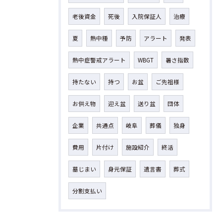
老後資金
死後
入院保証人
治療
夏
熱中種
予防
アラート
発表
熱中症警戒アラート
WBGT
暑さ指数
持たない
持つ
お盆
ご先祖様
お供え物
迎え盆
送り盆
団体
企業
共通点
岐阜
葬儀
独身
費用
片付け
施設紹介
終活
墓じまい
身元保証
遺言書
葬式
分割支払い