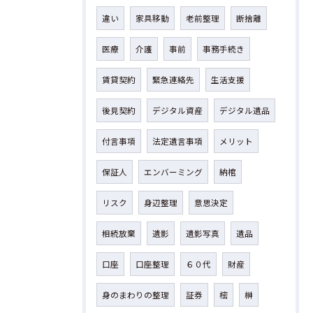
違い
家具移動
老前整理
断捨離
医療
介護
事前
事務手続き
賃貸契約
緊急連絡先
生活支援
後見契約
デジタル資産
デジタル遺品
付言事項
法定遺言事項
メリット
保証人
エンバーミング
納棺
リスク
身辺整理
意思決定
相続放棄
遺影
遺影写真
遺品
口座
口座整理
６０代
財産
身のまわりの整理
証券
樒
榊