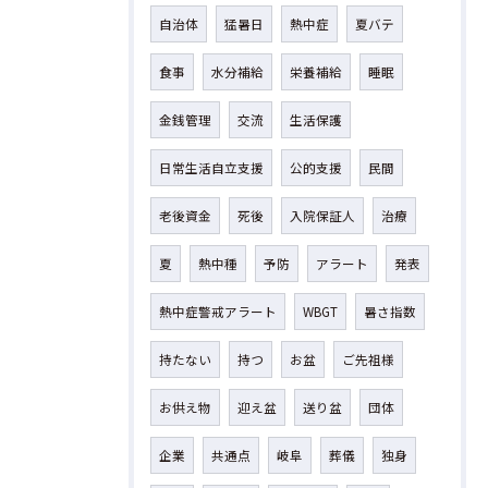
自治体
猛暑日
熱中症
夏バテ
食事
水分補給
栄養補給
睡眠
金銭管理
交流
生活保護
日常生活自立支援
公的支援
民間
老後資金
死後
入院保証人
治療
夏
熱中種
予防
アラート
発表
熱中症警戒アラート
WBGT
暑さ指数
持たない
持つ
お盆
ご先祖様
お供え物
迎え盆
送り盆
団体
企業
共通点
岐阜
葬儀
独身