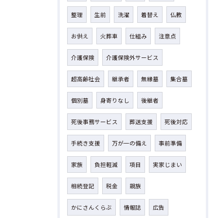
整理
生前
洗濯
着替え
仏教
お供え
火葬車
仕組み
注意点
介護保険
介護保険外サービス
超高齢社会
継承者
無縁墓
集合墓
個別墓
身寄りなし
後継者
死後事務サービス
葬送支援
死後対応
手続き支援
万が一の備え
事前準備
家族
負担軽減
項目
実家じまい
相続登記
税金
親族
かにさんくらぶ
情報誌
広告