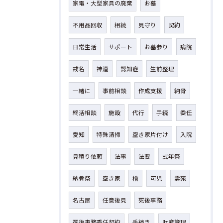
家電・大型家具の廃棄
お墓
不用品回収
相続
見守り
契約
日常生活
サポート
お墓参り
病院
戒名
神道
認知症
生前整理
一緒に
事前相談
作成支援
納骨
終活相談
施設
代行
手続
委任
愛知
特殊清掃
空き家片付け
入院
見積り依頼
法事
法要
式年祭
納骨祭
空き家
檜
可児
霊苑
名古屋
任意後見
死後事務
死後事務委任契約
手続き
財産管理