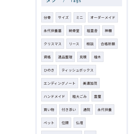
Tags
分骨
サイズ
ミニ
オーダーメイド
永代供養墓
納骨堂
祖霊舎
神棚
クリスマス
リース
相談
合格祈願
資格
遺品整理
見積
檜木
ひのき
ティッシュボックス
エンディングノート
美濃加茂
ハンドメイド
粗大ごみ
霊璽
買い物
付き添い
通院
永代供養
ペット
位牌
仏壇