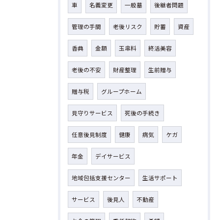
車
名義変更
一般墓
後継者問題
管理の手間
老後リスク
貯蓄
資産
香典
金額
玉串料
終活美容
老後の不安
財産整理
生前贈与
贈与税
グループホーム
見守りサービス
死後の手続き
任意後見制度
健康
病気
ケガ
年金
デイサービス
地域包括支援センター
生活サポート
サービス
後見人
不動産