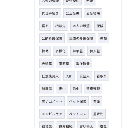
お金の管理
委任契約
希望
代理手続き
公正証書
公証役場
備え
相談先
本人の希望
保険
公的介護保険
民間の介護保険
種類
特徴
多様化
継承墓
個人墓
夫婦墓
両家墓
海洋散骨
任意後見人
入所
公証人
看取り
加湿器
喪中
忌中
遺産整理
思い出ノート
ペット保険
看護
エンゼルケア
ペットロス
重要性
孤独死
遺産相続
買い替え
御嵩