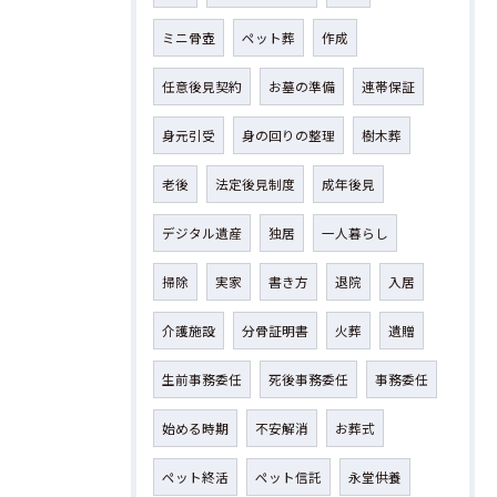
ミニ骨壺
ペット葬
作成
任意後見契約
お墓の準備
連帯保証
身元引受
身の回りの整理
樹木葬
老後
法定後見制度
成年後見
デジタル遺産
独居
一人暮らし
掃除
実家
書き方
退院
入居
介護施設
分骨証明書
火葬
遺贈
生前事務委任
死後事務委任
事務委任
始める時期
不安解消
お葬式
ペット終活
ペット信託
永堂供養