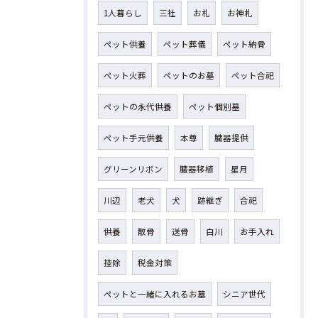
1人暮らし
三社
お札
お神札
ペット供養
ペット葬儀
ペット納骨
ペット火葬
ペットのお墓
ペット合祀
ペットの永代供養
ペット個別墓
ペット手元供養
本尊
臓器提供
グリーンリボン
臓器移植
星月
川辺
老犬
犬
跡継ぎ
合祀
供養
散骨
送骨
白川
お手入れ
控除
税金対策
ペットと一緒に入れるお墓
シニア世代