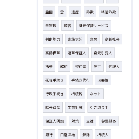
霊園
雲
遺産
詐欺
終活詐欺
無宗教
箱宮
身元保証サービス
判断能力
家族信託
意思
高齢社会
高齢世帯
連帯保証人
身元引受人
携帯
解約
契約者
死亡
代理人
死後手続き
手続き代行
必要性
行政手続き
相続税
ネット
暗号資産
生前対策
引き取り手
保証人問題
対策
支援
御霊慰め
銀行
口座凍結
解除
相続人