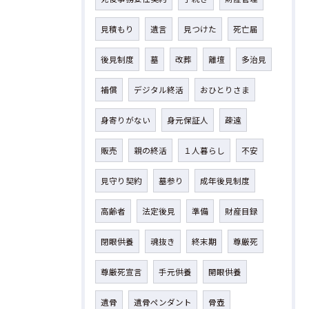
見積もり
遺言
見つけた
死亡届
後見制度
墓
改葬
離壇
多治見
補償
デジタル終活
おひとりさま
身寄りがない
身元保証人
疎遠
販売
親の終活
１人暮らし
不安
見守り契約
墓参り
成年後見制度
高齢者
法定後見
準備
財産目録
閉眼供養
魂抜き
終末期
尊厳死
尊厳死宣言
手元供養
開眼供養
遺骨
遺骨ペンダント
骨壺