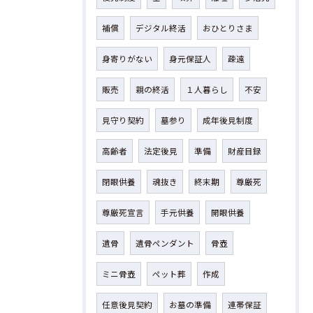
補償
デジタル終活
おひとりさま
身寄りがない
身元保証人
疎遠
販売
親の終活
１人暮らし
不安
見守り契約
墓参り
成年後見制度
高齢者
法定後見
準備
財産目録
閉眼供養
魂抜き
終末期
尊厳死
尊厳死宣言
手元供養
開眼供養
遺骨
遺骨ペンダント
骨壺
ミニ骨壺
ペット葬
作成
任意後見契約
お墓の準備
連帯保証