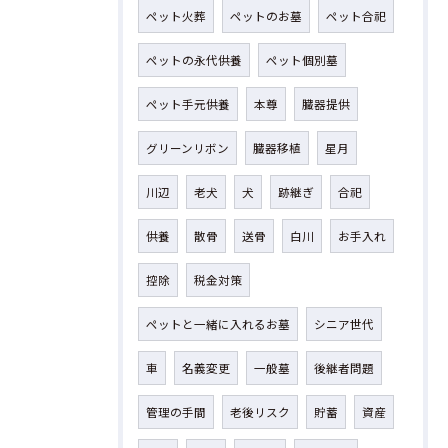
ペット火葬
ペットのお墓
ペット合祀
ペットの永代供養
ペット個別墓
ペット手元供養
本尊
臓器提供
グリーンリボン
臓器移植
星月
川辺
老犬
犬
跡継ぎ
合祀
供養
散骨
送骨
白川
お手入れ
控除
税金対策
ペットと一緒に入れるお墓
シニア世代
車
名義変更
一般墓
後継者問題
管理の手間
老後リスク
貯蓄
資産