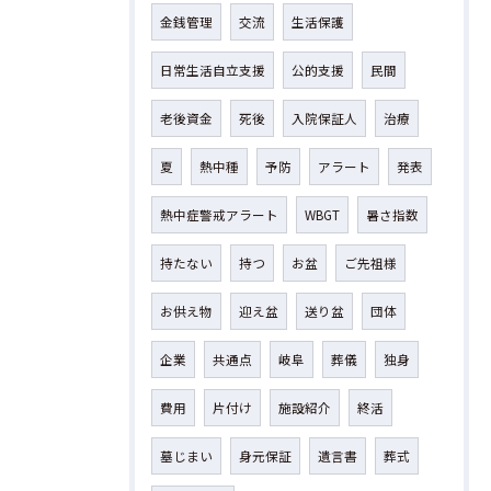
金銭管理
交流
生活保護
日常生活自立支援
公的支援
民間
老後資金
死後
入院保証人
治療
夏
熱中種
予防
アラート
発表
熱中症警戒アラート
WBGT
暑さ指数
持たない
持つ
お盆
ご先祖様
お供え物
迎え盆
送り盆
団体
企業
共通点
岐阜
葬儀
独身
費用
片付け
施設紹介
終活
墓じまい
身元保証
遺言書
葬式