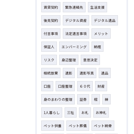
賃貸契約
緊急連絡先
生活支援
後見契約
デジタル資産
デジタル遺品
付言事項
法定遺言事項
メリット
保証人
エンバーミング
納棺
リスク
身辺整理
意思決定
相続放棄
遺影
遺影写真
遺品
口座
口座整理
６０代
財産
身のまわりの整理
証券
樒
榊
1人暮らし
三社
お札
お神札
ペット供養
ペット葬儀
ペット納骨