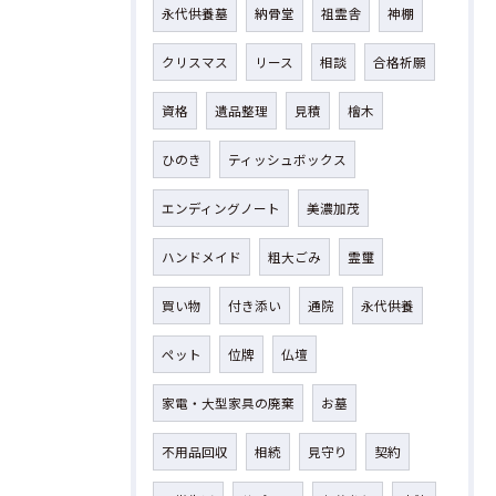
永代供養墓
納骨堂
祖霊舎
神棚
クリスマス
リース
相談
合格祈願
資格
遺品整理
見積
檜木
ひのき
ティッシュボックス
エンディングノート
美濃加茂
ハンドメイド
粗大ごみ
霊璽
買い物
付き添い
通院
永代供養
ペット
位牌
仏壇
家電・大型家具の廃棄
お墓
不用品回収
相続
見守り
契約