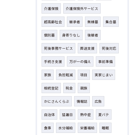
介護保険
介護保険外サービス
超高齢社会
継承者
無縁墓
集合墓
個別墓
身寄りなし
後継者
死後事務サービス
葬送支援
死後対応
手続き支援
万が一の備え
事前準備
家族
負担軽減
項目
実家じまい
相続登記
税金
親族
かにさんくらぶ
情報誌
広告
自治体
猛暑日
熱中症
夏バテ
食事
水分補給
栄養補給
睡眠