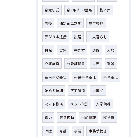
身元引受
身の回りの整理
樹木葬
老後
法定後見制度
成年後見
デジタル遺産
独居
一人暮らし
掃除
実家
書き方
退院
入居
介護施設
分骨証明書
火葬
遺贈
生前事務委任
死後事務委任
事務委任
始める時期
不安解消
お葬式
ペット終活
ペット信託
永堂供養
違い
家具移動
老前整理
断捨離
医療
介護
事前
事務手続き