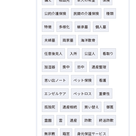
備え
相談先
本人の希望
保険
公的介護保険
民間の介護保険
種類
特徴
多様化
継承墓
個人墓
夫婦墓
両家墓
海洋散骨
任意後見人
入所
公証人
看取り
加湿器
喪中
忌中
遺産整理
思い出ノート
ペット保険
看護
エンゼルケア
ペットロス
重要性
孤独死
遺産相続
買い替え
御嵩
霊園
雲
遺産
詐欺
終活詐欺
無宗教
箱宮
身元保証サービス