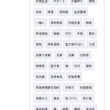
日常生活
サポート
お墓参り
病院
戒名
神道
認知症
生前整理
一緒に
事前相談
作成支援
納骨
終活相談
施設
代行
手続
委任
愛知
特殊清掃
空き家片付け
入院
見積り依頼
法事
法要
式年祭
納骨祭
空き家
檜
可児
霊苑
名古屋
任意後見
死後事務
死後事務委任契約
手続き
財産管理
見積もり
遺言
見つけた
死亡届
後見制度
墓
改葬
離壇
多治見