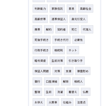
判断能力
家族信託
意思
高齢社会
高齢世帯
連帯保証人
身元引受人
携帯
解約
契約者
死亡
代理人
死後手続き
手続き代行
必要性
行政手続き
相続税
ネット
暗号資産
生前対策
引き取り手
保証人問題
対策
支援
御霊慰め
銀行
口座凍結
解除
相続人
整理
生前
洗濯
着替え
仏教
お供え
火葬車
仕組み
注意点