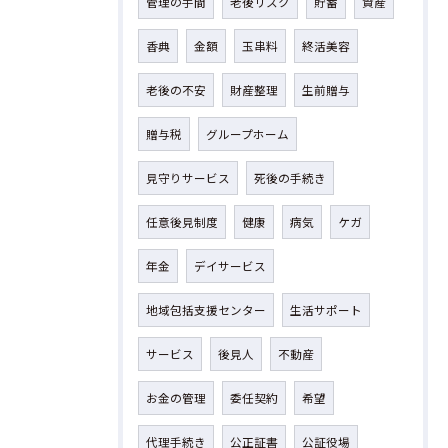
管理の手間
老後リスク
貯蓄
資産
香典
金額
玉串料
終活美容
老後の不安
財産整理
生前贈与
贈与税
グループホーム
見守りサービス
死後の手続き
任意後見制度
健康
病気
ケガ
年金
デイサービス
地域包括支援センター
生活サポート
サービス
後見人
不動産
お金の管理
委任契約
希望
代理手続き
公正証書
公証役場