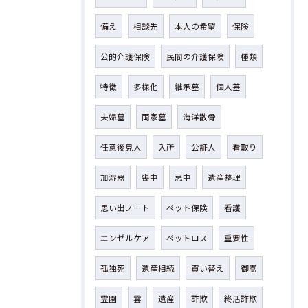
備え
相談先
本人の希望
保険
公的介護保険
民間の介護保険
種類
特徴
多様化
継承墓
個人墓
夫婦墓
両家墓
海洋散骨
任意後見人
入所
公証人
看取り
加湿器
喪中
忌中
遺産整理
思い出ノート
ペット保険
看護
エンゼルケア
ペットロス
重要性
孤独死
遺産相続
買い替え
御嵩
霊園
雲
遺産
詐欺
終活詐欺