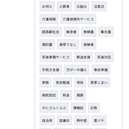
お供え
火葬車
仕組み
注意点
介護保険
介護保険外サービス
超高齢社会
継承者
無縁墓
集合墓
個別墓
身寄りなし
後継者
死後事務サービス
葬送支援
死後対応
手続き支援
万が一の備え
事前準備
家族
負担軽減
項目
実家じまい
相続登記
税金
親族
かにさんくらぶ
情報誌
広告
自治体
猛暑日
熱中症
夏バテ