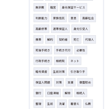
無宗教
箱宮
身元保証サービス
判断能力
家族信託
意思
高齢社会
高齢世帯
連帯保証人
身元引受人
携帯
解約
契約者
死亡
代理人
死後手続き
手続き代行
必要性
行政手続き
相続税
ネット
暗号資産
生前対策
引き取り手
保証人問題
対策
支援
御霊慰め
銀行
口座凍結
解除
相続人
整理
生前
洗濯
着替え
仏教