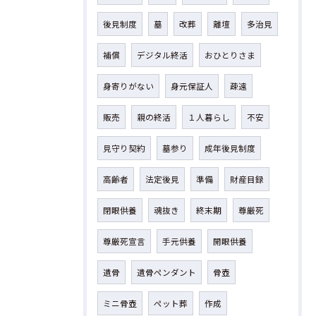
後見制度
墓
改葬
離壇
多治見
補償
デジタル終活
おひとりさま
身寄りがない
身元保証人
疎遠
販売
親の終活
１人暮らし
不安
見守り契約
墓参り
成年後見制度
高齢者
法定後見
準備
財産目録
閉眼供養
魂抜き
終末期
尊厳死
尊厳死宣言
手元供養
開眼供養
遺骨
遺骨ペンダント
骨壺
ミニ骨壺
ペット葬
作成