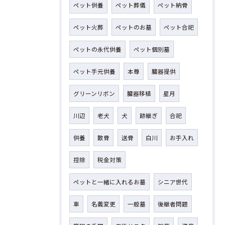
ペット供養
ペット葬儀
ペット納骨
ペット火葬
ペットのお墓
ペット合祀
ペットの永代供養
ペット個別墓
ペット手元供養
本尊
臓器提供
グリーンリボン
臓器移植
星月
川辺
老犬
犬
跡継ぎ
合祀
供養
散骨
送骨
白川
お手入れ
控除
税金対策
ペットと一緒に入れるお墓
シニア世代
車
名義変更
一般墓
後継者問題