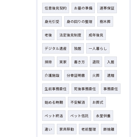
任意後見契約
お墓の準備
連帯保証
身元引受
身の回りの整理
樹木葬
老後
法定後見制度
成年後見
デジタル遺産
独居
一人暮らし
掃除
実家
書き方
退院
入居
介護施設
分骨証明書
火葬
遺贈
生前事務委任
死後事務委任
事務委任
始める時期
不安解消
お葬式
ペット終活
ペット信託
永堂供養
違い
家具移動
老前整理
断捨離