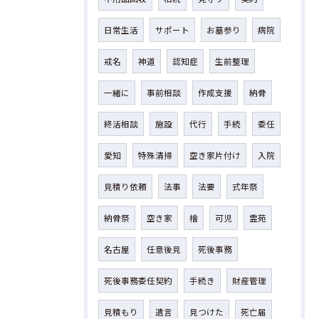
日常生活
サポート
お墓参り
病院
戒名
神道
認知症
生前整理
一緒に
事前相談
作成支援
納骨
終活相談
施設
代行
手続
委任
愛知
特殊清掃
空き家片付け
入院
見積り依頼
法事
法要
式年祭
納骨祭
空き家
檜
可児
霊苑
名古屋
任意後見
死後事務
死後事務委任契約
手続き
財産管理
見積もり
遺言
見つけた
死亡届