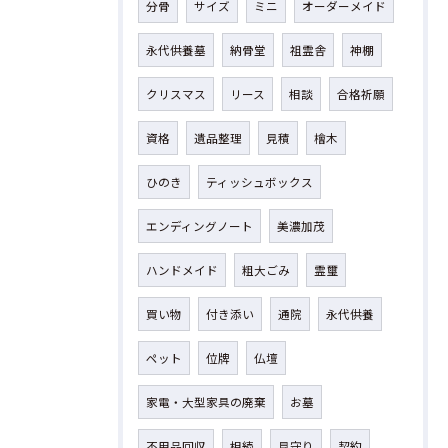
分骨
サイズ
ミニ
オーダーメイド
永代供養墓
納骨堂
祖霊舎
神棚
クリスマス
リース
相談
合格祈願
資格
遺品整理
見積
檜木
ひのき
ティッシュボックス
エンディングノート
美濃加茂
ハンドメイド
粗大ごみ
霊璽
買い物
付き添い
通院
永代供養
ペット
位牌
仏壇
家電・大型家具の廃棄
お墓
不用品回収
相続
見守り
契約