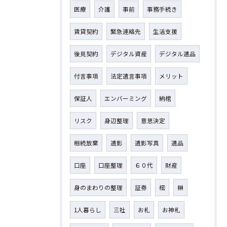
医療
介護
事前
事務手続き
賃貸契約
緊急連絡先
生活支援
後見契約
デジタル資産
デジタル遺品
付言事項
法定遺言事項
メリット
保証人
エンバーミング
納棺
リスク
身辺整理
意思決定
相続放棄
遺影
遺影写真
遺品
口座
口座整理
６０代
財産
身のまわりの整理
証券
樒
榊
1人暮らし
三社
お札
お神札