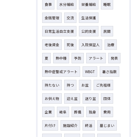
食事
水分補給
栄養補給
睡眠
金銭管理
交流
生活保護
日常生活自立支援
公的支援
民間
老後資金
死後
入院保証人
治療
夏
熱中種
予防
アラート
発表
熱中症警戒アラート
WBGT
暑さ指数
持たない
持つ
お盆
ご先祖様
お供え物
迎え盆
送り盆
団体
企業
岐阜
葬儀
独身
費用
片付け
施設紹介
終活
墓じまい