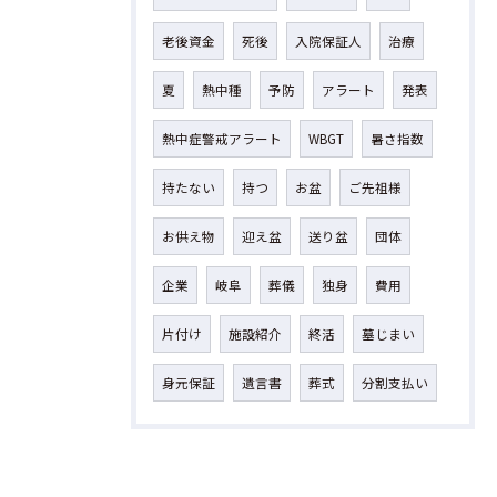
老後資金
死後
入院保証人
治療
夏
熱中種
予防
アラート
発表
熱中症警戒アラート
WBGT
暑さ指数
持たない
持つ
お盆
ご先祖様
お供え物
迎え盆
送り盆
団体
企業
岐阜
葬儀
独身
費用
片付け
施設紹介
終活
墓じまい
身元保証
遺言書
葬式
分割支払い