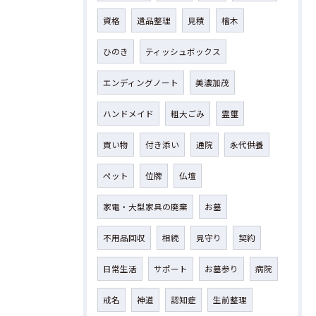
資格
遺品整理
見積
檜木
ひのき
ティッシュボックス
エンディングノート
美濃加茂
ハンドメイド
粗大ごみ
霊璽
買い物
付き添い
通院
永代供養
ペット
位牌
仏壇
家電・大型家具の廃棄
お墓
不用品回収
相続
見守り
契約
日常生活
サポート
お墓参り
病院
戒名
神道
認知症
生前整理