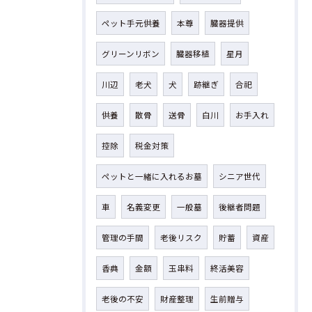
ペット手元供養
本尊
臓器提供
グリーンリボン
臓器移植
星月
川辺
老犬
犬
跡継ぎ
合祀
供養
散骨
送骨
白川
お手入れ
控除
税金対策
ペットと一緒に入れるお墓
シニア世代
車
名義変更
一般墓
後継者問題
管理の手間
老後リスク
貯蓄
資産
香典
金額
玉串料
終活美容
老後の不安
財産整理
生前贈与