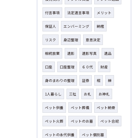
付言事項
法定遺言事項
メリット
保証人
エンバーミング
納棺
リスク
身辺整理
意思決定
相続放棄
遺影
遺影写真
遺品
口座
口座整理
６０代
財産
身のまわりの整理
証券
樒
榊
1人暮らし
三社
お札
お神札
ペット供養
ペット葬儀
ペット納骨
ペット火葬
ペットのお墓
ペット合祀
ペットの永代供養
ペット個別墓