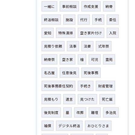
一緒に
事前相談
作成支援
納骨
終活相談
施設
代行
手続
委任
愛知
特殊清掃
空き家片付け
入院
見積り依頼
法事
法要
式年祭
納骨祭
空き家
檜
可児
霊苑
名古屋
任意後見
死後事務
死後事務委任契約
手続き
財産管理
見積もり
遺言
見つけた
死亡届
後見制度
墓
改葬
離壇
多治見
補償
デジタル終活
おひとりさま