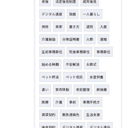
老後
法定後見制度
成年後見
デジタル遺産
独居
一人暮らし
掃除
実家
書き方
退院
入居
介護施設
分骨証明書
火葬
遺贈
生前事務委任
死後事務委任
事務委任
始める時期
不安解消
お葬式
ペット終活
ペット信託
永堂供養
違い
家具移動
老前整理
断捨離
医療
介護
事前
事務手続き
賃貸契約
緊急連絡先
生活支援
後見契約
デジタル資産
デジタル遺品