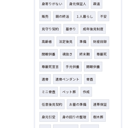
身寄りがない
身元保証人
疎遠
販売
親の終活
１人暮らし
不安
見守り契約
墓参り
成年後見制度
高齢者
法定後見
準備
財産目録
閉眼供養
魂抜き
終末期
尊厳死
尊厳死宣言
手元供養
開眼供養
遺骨
遺骨ペンダント
骨壺
ミニ骨壺
ペット葬
作成
任意後見契約
お墓の準備
連帯保証
身元引受
身の回りの整理
樹木葬