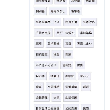
超高齢社会
継承者
無縁墓
集合墓
個別墓
身寄りなし
後継者
死後事務サービス
葬送支援
死後対応
手続き支援
万が一の備え
事前準備
家族
負担軽減
項目
実家じまい
相続登記
税金
親族
かにさんくらぶ
情報誌
広告
自治体
猛暑日
熱中症
夏バテ
食事
水分補給
栄養補給
睡眠
金銭管理
交流
生活保護
日常生活自立支援
公的支援
民間