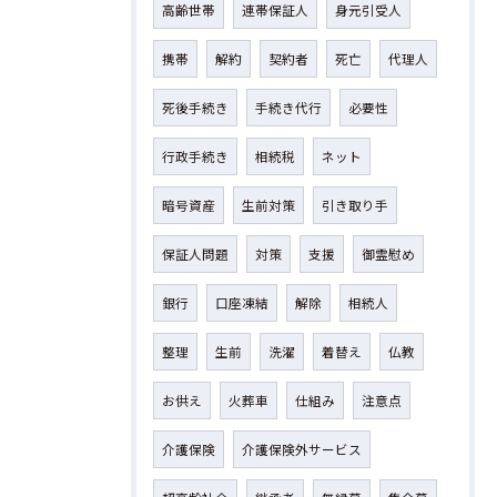
高齢世帯
連帯保証人
身元引受人
携帯
解約
契約者
死亡
代理人
死後手続き
手続き代行
必要性
行政手続き
相続税
ネット
暗号資産
生前対策
引き取り手
保証人問題
対策
支援
御霊慰め
銀行
口座凍結
解除
相続人
整理
生前
洗濯
着替え
仏教
お供え
火葬車
仕組み
注意点
介護保険
介護保険外サービス