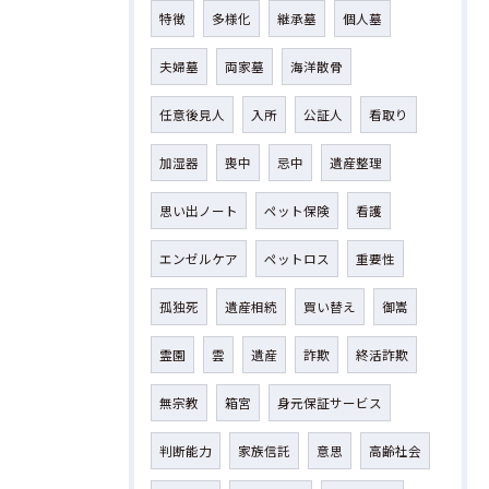
特徴
多様化
継承墓
個人墓
夫婦墓
両家墓
海洋散骨
任意後見人
入所
公証人
看取り
加湿器
喪中
忌中
遺産整理
思い出ノート
ペット保険
看護
エンゼルケア
ペットロス
重要性
孤独死
遺産相続
買い替え
御嵩
霊園
雲
遺産
詐欺
終活詐欺
無宗教
箱宮
身元保証サービス
判断能力
家族信託
意思
高齢社会