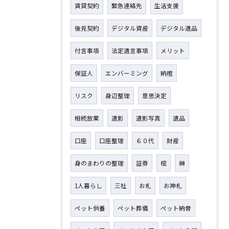
賃貸契約
緊急連絡先
生活支援
後見契約
デジタル資産
デジタル遺品
付言事項
法定遺言事項
メリット
保証人
エンバーミング
納棺
リスク
身辺整理
意思決定
相続放棄
遺影
遺影写真
遺品
口座
口座整理
６０代
財産
身のまわりの整理
証券
樒
榊
1人暮らし
三社
お札
お神札
ペット供養
ペット葬儀
ペット納骨