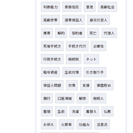
判断能力
家族信託
意思
高齢社会
高齢世帯
連帯保証人
身元引受人
携帯
解約
契約者
死亡
代理人
死後手続き
手続き代行
必要性
行政手続き
相続税
ネット
暗号資産
生前対策
引き取り手
保証人問題
対策
支援
御霊慰め
銀行
口座凍結
解除
相続人
整理
生前
洗濯
着替え
仏教
お供え
火葬車
仕組み
注意点