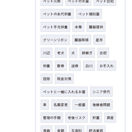
ペット火葬
ペットのお墓
ペット合祀
ペットの永代供養
ペット個別墓
ペット手元供養
本尊
臓器提供
グリーンリボン
臓器移植
星月
川辺
老犬
犬
跡継ぎ
合祀
供養
散骨
送骨
白川
お手入れ
控除
税金対策
ペットと一緒に入れるお墓
シニア世代
車
名義変更
一般墓
後継者問題
管理の手間
老後リスク
貯蓄
資産
香典
金額
玉串料
終活美容