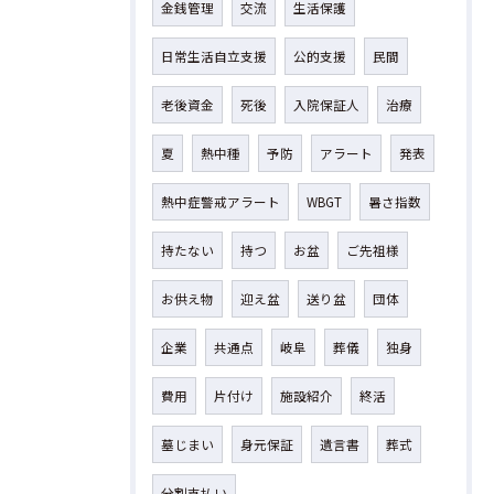
金銭管理
交流
生活保護
日常生活自立支援
公的支援
民間
老後資金
死後
入院保証人
治療
夏
熱中種
予防
アラート
発表
熱中症警戒アラート
WBGT
暑さ指数
持たない
持つ
お盆
ご先祖様
お供え物
迎え盆
送り盆
団体
企業
共通点
岐阜
葬儀
独身
費用
片付け
施設紹介
終活
墓じまい
身元保証
遺言書
葬式
分割支払い