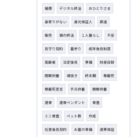
補償
デジタル終活
おひとりさま
身寄りがない
身元保証人
疎遠
販売
親の終活
１人暮らし
不安
見守り契約
墓参り
成年後見制度
高齢者
法定後見
準備
財産目録
閉眼供養
魂抜き
終末期
尊厳死
尊厳死宣言
手元供養
開眼供養
遺骨
遺骨ペンダント
骨壺
ミニ骨壺
ペット葬
作成
任意後見契約
お墓の準備
連帯保証