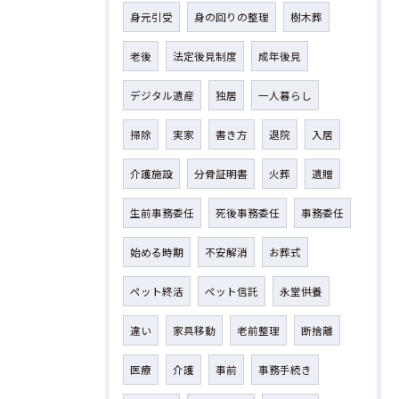
身元引受
身の回りの整理
樹木葬
老後
法定後見制度
成年後見
デジタル遺産
独居
一人暮らし
掃除
実家
書き方
退院
入居
介護施設
分骨証明書
火葬
遺贈
生前事務委任
死後事務委任
事務委任
始める時期
不安解消
お葬式
ペット終活
ペット信託
永堂供養
違い
家具移動
老前整理
断捨離
医療
介護
事前
事務手続き