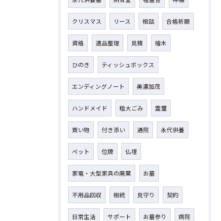
クリスマス
リース
相談
合格祈願
資格
遺品整理
見積
檜木
ひのき
ティッシュボックス
エンディングノート
美濃加茂
ハンドメイド
粗大ごみ
霊璽
買い物
付き添い
通院
永代供養
ペット
位牌
仏壇
家電・大型家具の廃棄
お墓
不用品回収
相続
見守り
契約
日常生活
サポート
お墓参り
病院