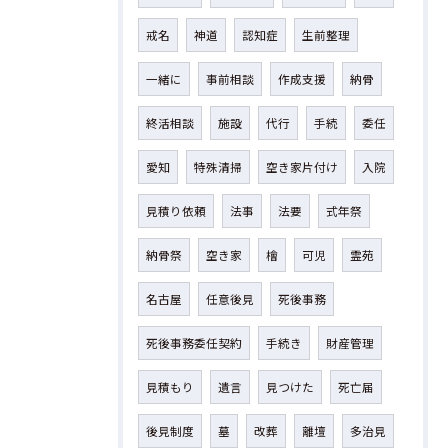
戒名
神道
認知症
生前整理
一緒に
事前相談
作成支援
納骨
終活相談
施設
代行
手続
委任
愛知
特殊清掃
空き家片付け
入院
見積り依頼
法事
法要
式年祭
納骨祭
空き家
檜
可児
霊苑
名古屋
任意後見
死後事務
死後事務委任契約
手続き
財産管理
見積もり
遺言
見つけた
死亡届
後見制度
墓
改葬
離壇
多治見