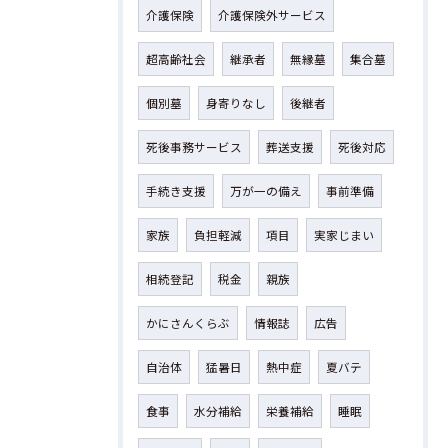
介護保険
介護保険外サービス
超高齢社会
継承者
無縁墓
集合墓
個別墓
身寄りなし
後継者
死後事務サービス
葬送支援
死後対応
手続き支援
万が一の備え
事前準備
家族
負担軽減
項目
実家じまい
相続登記
税金
親族
かにさんくらぶ
情報誌
広告
自治体
猛暑日
熱中症
夏バテ
食事
水分補給
栄養補給
睡眠