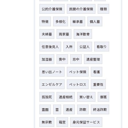
公的介護保険
民間の介護保険
種類
特徴
多様化
継承墓
個人墓
夫婦墓
両家墓
海洋散骨
任意後見人
入所
公証人
看取り
加湿器
喪中
忌中
遺産整理
思い出ノート
ペット保険
看護
エンゼルケア
ペットロス
重要性
孤独死
遺産相続
買い替え
御嵩
霊園
雲
遺産
詐欺
終活詐欺
無宗教
箱宮
身元保証サービス