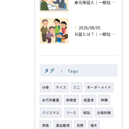
身元保証人｜一般社団法人 星月
2026/08/05
お盆とは？｜一般社団法人 星月
タグ
Tags
分骨
サイズ
ミニ
オーダーメイド
永代供養墓
納骨堂
祖霊舎
神棚
クリスマス
リース
相談
合格祈願
資格
遺品整理
見積
檜木