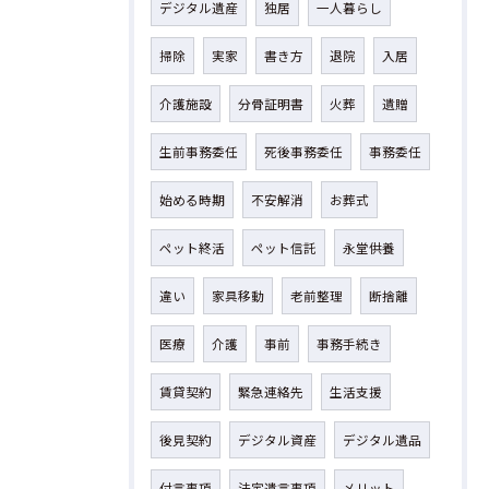
デジタル遺産
独居
一人暮らし
掃除
実家
書き方
退院
入居
介護施設
分骨証明書
火葬
遺贈
生前事務委任
死後事務委任
事務委任
始める時期
不安解消
お葬式
ペット終活
ペット信託
永堂供養
違い
家具移動
老前整理
断捨離
医療
介護
事前
事務手続き
賃貸契約
緊急連絡先
生活支援
後見契約
デジタル資産
デジタル遺品
付言事項
法定遺言事項
メリット