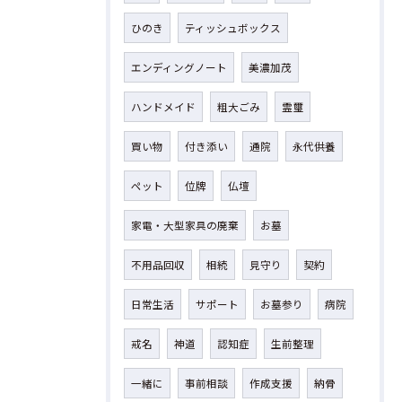
ひのき
ティッシュボックス
エンディングノート
美濃加茂
ハンドメイド
粗大ごみ
霊璽
買い物
付き添い
通院
永代供養
ペット
位牌
仏壇
家電・大型家具の廃棄
お墓
不用品回収
相続
見守り
契約
日常生活
サポート
お墓参り
病院
戒名
神道
認知症
生前整理
一緒に
事前相談
作成支援
納骨