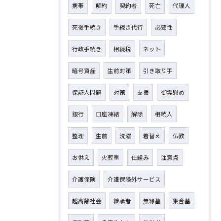
携帯
解約
契約者
死亡
代理人
死後手続き
手続き代行
必要性
行政手続き
相続税
ネット
暗号資産
生前対策
引き取り手
保証人問題
対策
支援
御霊慰め
銀行
口座凍結
解除
相続人
整理
生前
洗濯
着替え
仏教
お供え
火葬車
仕組み
注意点
介護保険
介護保険外サービス
超高齢社会
継承者
無縁墓
集合墓