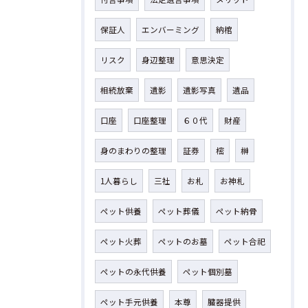
保証人
エンバーミング
納棺
リスク
身辺整理
意思決定
相続放棄
遺影
遺影写真
遺品
口座
口座整理
６０代
財産
身のまわりの整理
証券
樒
榊
1人暮らし
三社
お札
お神札
ペット供養
ペット葬儀
ペット納骨
ペット火葬
ペットのお墓
ペット合祀
ペットの永代供養
ペット個別墓
ペット手元供養
本尊
臓器提供