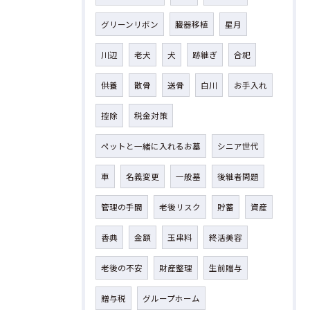
グリーンリボン
臓器移植
星月
川辺
老犬
犬
跡継ぎ
合祀
供養
散骨
送骨
白川
お手入れ
控除
税金対策
ペットと一緒に入れるお墓
シニア世代
車
名義変更
一般墓
後継者問題
管理の手間
老後リスク
貯蓄
資産
香典
金額
玉串料
終活美容
老後の不安
財産整理
生前贈与
贈与税
グループホーム