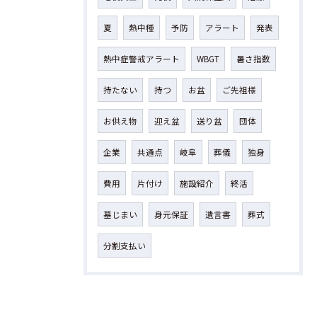
夏
熱中種
予防
アラート
発表
熱中症警戒アラート
WBGT
暑さ指数
持たない
持つ
お盆
ご先祖様
お供え物
迎え盆
送り盆
団体
企業
共通点
岐阜
葬儀
独身
費用
片付け
施設紹介
終活
墓じまい
身元保証
遺言書
葬式
分割支払い