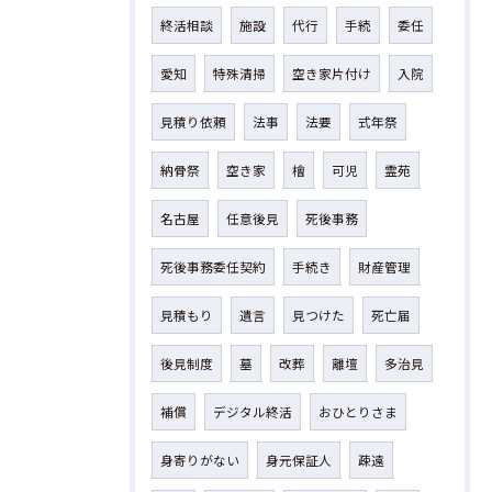
終活相談
施設
代行
手続
委任
愛知
特殊清掃
空き家片付け
入院
見積り依頼
法事
法要
式年祭
納骨祭
空き家
檜
可児
霊苑
名古屋
任意後見
死後事務
死後事務委任契約
手続き
財産管理
見積もり
遺言
見つけた
死亡届
後見制度
墓
改葬
離壇
多治見
補償
デジタル終活
おひとりさま
身寄りがない
身元保証人
疎遠