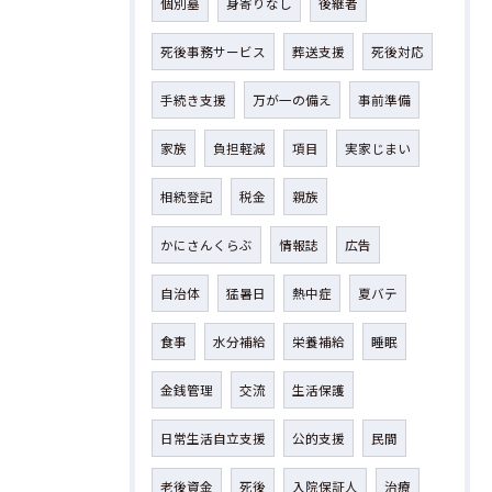
個別墓
身寄りなし
後継者
死後事務サービス
葬送支援
死後対応
手続き支援
万が一の備え
事前準備
家族
負担軽減
項目
実家じまい
相続登記
税金
親族
かにさんくらぶ
情報誌
広告
自治体
猛暑日
熱中症
夏バテ
食事
水分補給
栄養補給
睡眠
金銭管理
交流
生活保護
日常生活自立支援
公的支援
民間
老後資金
死後
入院保証人
治療