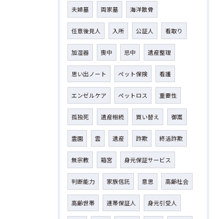
夫婦墓
両家墓
海洋散骨
任意後見人
入所
公証人
看取り
加湿器
喪中
忌中
遺産整理
思い出ノート
ペット保険
看護
エンゼルケア
ペットロス
重要性
孤独死
遺産相続
買い替え
御嵩
霊園
雲
遺産
詐欺
終活詐欺
無宗教
箱宮
身元保証サービス
判断能力
家族信託
意思
高齢社会
高齢世帯
連帯保証人
身元引受人