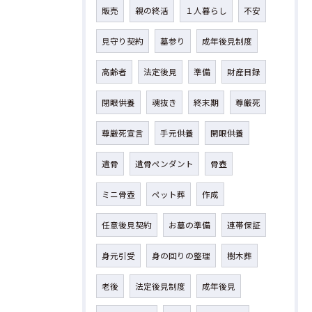
販売
親の終活
１人暮らし
不安
見守り契約
墓参り
成年後見制度
高齢者
法定後見
準備
財産目録
閉眼供養
魂抜き
終末期
尊厳死
尊厳死宣言
手元供養
開眼供養
遺骨
遺骨ペンダント
骨壺
ミニ骨壺
ペット葬
作成
任意後見契約
お墓の準備
連帯保証
身元引受
身の回りの整理
樹木葬
老後
法定後見制度
成年後見