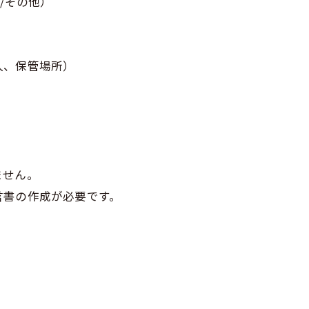
/その他）
人、保管場所）
ません。
言書の作成が必要です。