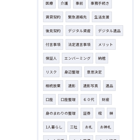
医療
介護
事前
事務手続き
賃貸契約
緊急連絡先
生活支援
後見契約
デジタル資産
デジタル遺品
付言事項
法定遺言事項
メリット
保証人
エンバーミング
納棺
リスク
身辺整理
意思決定
相続放棄
遺影
遺影写真
遺品
口座
口座整理
６０代
財産
身のまわりの整理
証券
樒
榊
1人暮らし
三社
お札
お神札