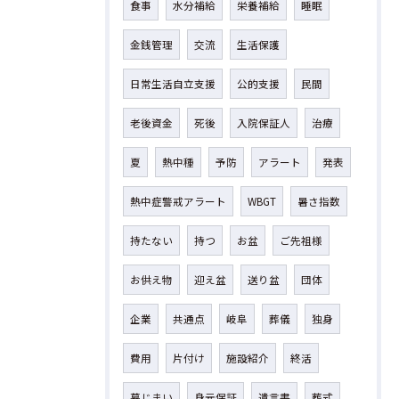
食事
水分補給
栄養補給
睡眠
金銭管理
交流
生活保護
日常生活自立支援
公的支援
民間
老後資金
死後
入院保証人
治療
夏
熱中種
予防
アラート
発表
熱中症警戒アラート
WBGT
暑さ指数
持たない
持つ
お盆
ご先祖様
お供え物
迎え盆
送り盆
団体
企業
共通点
岐阜
葬儀
独身
費用
片付け
施設紹介
終活
墓じまい
身元保証
遺言書
葬式