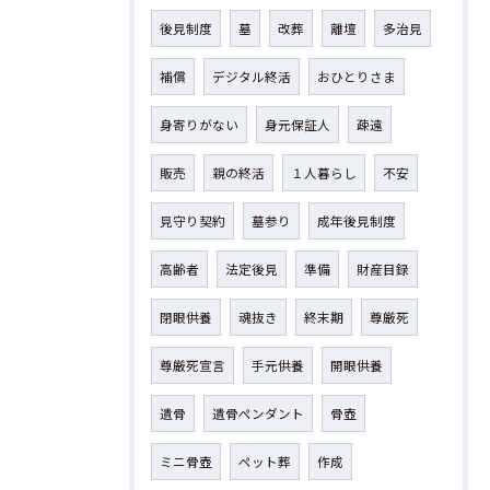
後見制度
墓
改葬
離壇
多治見
補償
デジタル終活
おひとりさま
身寄りがない
身元保証人
疎遠
販売
親の終活
１人暮らし
不安
見守り契約
墓参り
成年後見制度
高齢者
法定後見
準備
財産目録
閉眼供養
魂抜き
終末期
尊厳死
尊厳死宣言
手元供養
開眼供養
遺骨
遺骨ペンダント
骨壺
ミニ骨壺
ペット葬
作成