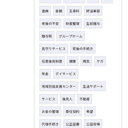
香典
金額
玉串料
終活美容
老後の不安
財産整理
生前贈与
贈与税
グループホーム
見守りサービス
死後の手続き
任意後見制度
健康
病気
ケガ
年金
デイサービス
地域包括支援センター
生活サポート
サービス
後見人
不動産
お金の管理
委任契約
希望
代理手続き
公正証書
公証役場