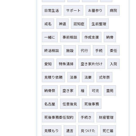
日常生活
サポート
お墓参り
病院
戒名
神道
認知症
生前整理
一緒に
事前相談
作成支援
納骨
終活相談
施設
代行
手続
委任
愛知
特殊清掃
空き家片付け
入院
見積り依頼
法事
法要
式年祭
納骨祭
空き家
檜
可児
霊苑
名古屋
任意後見
死後事務
死後事務委任契約
手続き
財産管理
見積もり
遺言
見つけた
死亡届