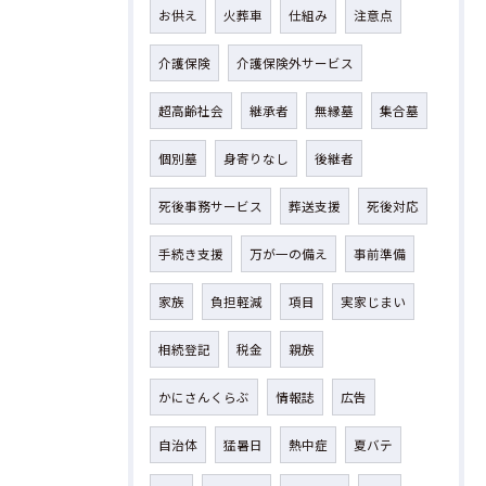
お供え
火葬車
仕組み
注意点
介護保険
介護保険外サービス
超高齢社会
継承者
無縁墓
集合墓
個別墓
身寄りなし
後継者
死後事務サービス
葬送支援
死後対応
手続き支援
万が一の備え
事前準備
家族
負担軽減
項目
実家じまい
相続登記
税金
親族
かにさんくらぶ
情報誌
広告
自治体
猛暑日
熱中症
夏バテ