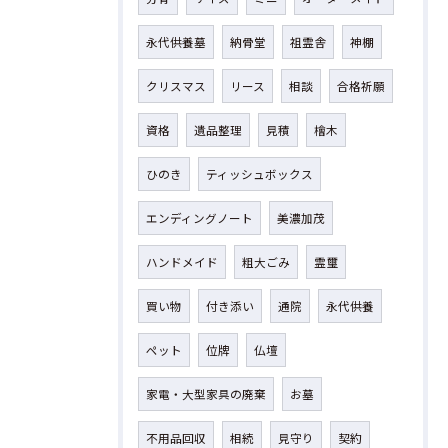
永代供養墓
納骨堂
祖霊舎
神棚
クリスマス
リース
相談
合格祈願
資格
遺品整理
見積
檜木
ひのき
ティッシュボックス
エンディングノート
美濃加茂
ハンドメイド
粗大ごみ
霊璽
買い物
付き添い
通院
永代供養
ペット
位牌
仏壇
家電・大型家具の廃棄
お墓
不用品回収
相続
見守り
契約