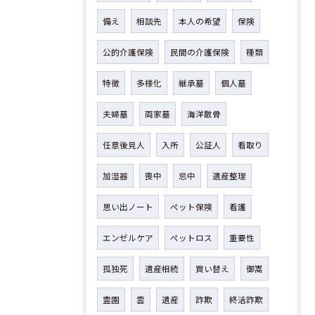
備え
相談先
本人の希望
保険
公的介護保険
民間の介護保険
種類
特徴
多様化
継承墓
個人墓
夫婦墓
両家墓
海洋散骨
任意後見人
入所
公証人
看取り
加湿器
喪中
忌中
遺産整理
思い出ノート
ペット保険
看護
エンゼルケア
ペットロス
重要性
孤独死
遺産相続
買い替え
御嵩
霊園
雲
遺産
詐欺
終活詐欺