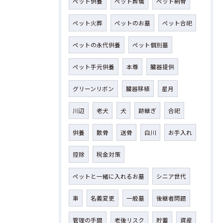
ペット供養
ペット葬儀
ペット納骨
ペット火葬
ペットのお墓
ペット合祀
ペットの永代供養
ペット個別墓
ペット手元供養
本尊
臓器提供
グリーンリボン
臓器移植
星月
川辺
老犬
犬
跡継ぎ
合祀
供養
散骨
送骨
白川
お手入れ
控除
税金対策
ペットと一緒に入れるお墓
シニア世代
車
名義変更
一般墓
後継者問題
管理の手間
老後リスク
貯蓄
資産