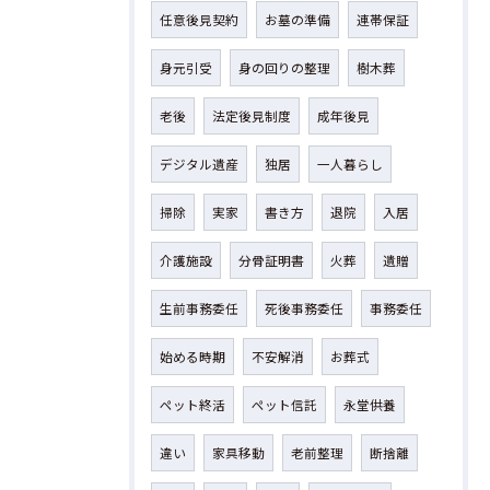
任意後見契約
お墓の準備
連帯保証
身元引受
身の回りの整理
樹木葬
老後
法定後見制度
成年後見
デジタル遺産
独居
一人暮らし
掃除
実家
書き方
退院
入居
介護施設
分骨証明書
火葬
遺贈
生前事務委任
死後事務委任
事務委任
始める時期
不安解消
お葬式
ペット終活
ペット信託
永堂供養
違い
家具移動
老前整理
断捨離