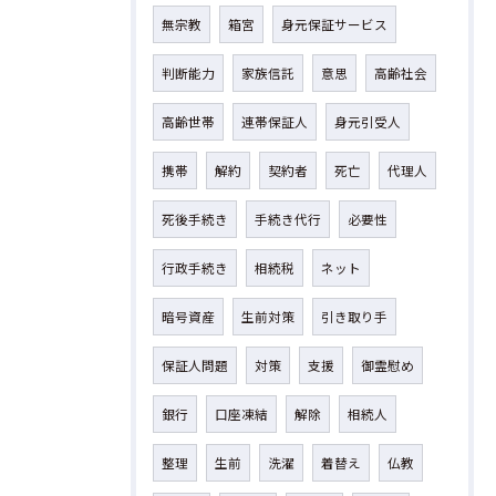
無宗教
箱宮
身元保証サービス
判断能力
家族信託
意思
高齢社会
高齢世帯
連帯保証人
身元引受人
携帯
解約
契約者
死亡
代理人
死後手続き
手続き代行
必要性
行政手続き
相続税
ネット
暗号資産
生前対策
引き取り手
保証人問題
対策
支援
御霊慰め
銀行
口座凍結
解除
相続人
整理
生前
洗濯
着替え
仏教