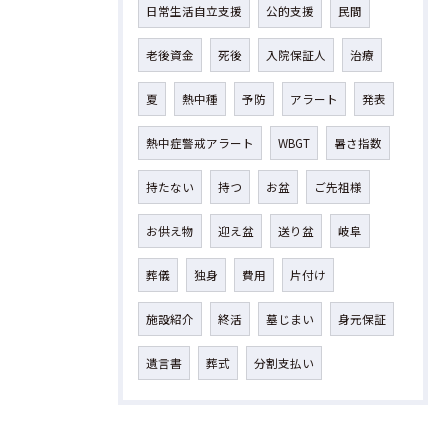
日常生活自立支援
公的支援
民間
老後資金
死後
入院保証人
治療
夏
熱中種
予防
アラート
発表
熱中症警戒アラート
WBGT
暑さ指数
持たない
持つ
お盆
ご先祖様
お供え物
迎え盆
送り盆
岐阜
葬儀
独身
費用
片付け
施設紹介
終活
墓じまい
身元保証
遺言書
葬式
分割支払い