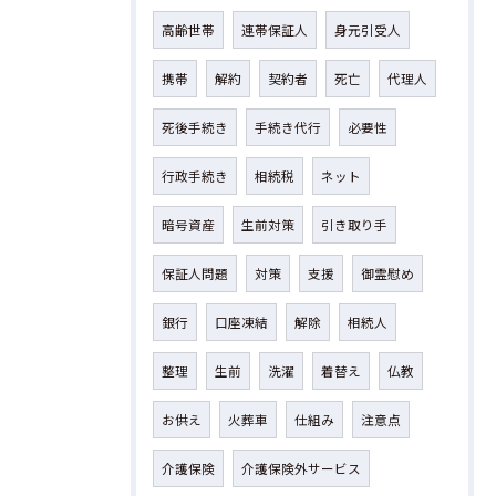
高齢世帯
連帯保証人
身元引受人
携帯
解約
契約者
死亡
代理人
死後手続き
手続き代行
必要性
行政手続き
相続税
ネット
暗号資産
生前対策
引き取り手
保証人問題
対策
支援
御霊慰め
銀行
口座凍結
解除
相続人
整理
生前
洗濯
着替え
仏教
お供え
火葬車
仕組み
注意点
介護保険
介護保険外サービス