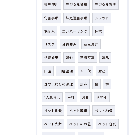
後見契約
デジタル資産
デジタル遺品
付言事項
法定遺言事項
メリット
保証人
エンバーミング
納棺
リスク
身辺整理
意思決定
相続放棄
遺影
遺影写真
遺品
口座
口座整理
６０代
財産
身のまわりの整理
証券
樒
榊
1人暮らし
三社
お札
お神札
ペット供養
ペット葬儀
ペット納骨
ペット火葬
ペットのお墓
ペット合祀