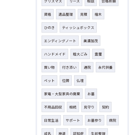
クリスマス
リース
相談
合格祈願
資格
遺品整理
見積
檜木
ひのき
ティッシュボックス
エンディングノート
美濃加茂
ハンドメイド
粗大ごみ
霊璽
買い物
付き添い
通院
永代供養
ペット
位牌
仏壇
家電・大型家具の廃棄
お墓
不用品回収
相続
見守り
契約
日常生活
サポート
お墓参り
病院
戒名
神道
認知症
生前整理