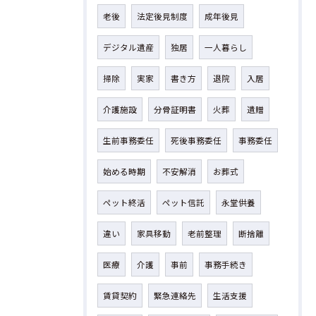
老後
法定後見制度
成年後見
デジタル遺産
独居
一人暮らし
掃除
実家
書き方
退院
入居
介護施設
分骨証明書
火葬
遺贈
生前事務委任
死後事務委任
事務委任
始める時期
不安解消
お葬式
ペット終活
ペット信託
永堂供養
違い
家具移動
老前整理
断捨離
医療
介護
事前
事務手続き
賃貸契約
緊急連絡先
生活支援