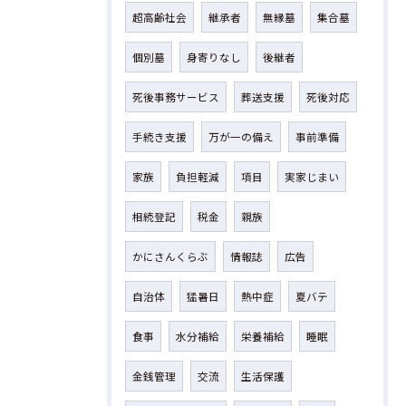
超高齢社会
継承者
無縁墓
集合墓
個別墓
身寄りなし
後継者
死後事務サービス
葬送支援
死後対応
手続き支援
万が一の備え
事前準備
家族
負担軽減
項目
実家じまい
相続登記
税金
親族
かにさんくらぶ
情報誌
広告
自治体
猛暑日
熱中症
夏バテ
食事
水分補給
栄養補給
睡眠
金銭管理
交流
生活保護