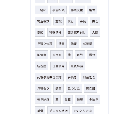
一緒に
事前相談
作成支援
納骨
終活相談
施設
代行
手続
委任
愛知
特殊清掃
空き家片付け
入院
見積り依頼
法事
法要
式年祭
納骨祭
空き家
檜
可児
霊苑
名古屋
任意後見
死後事務
死後事務委任契約
手続き
財産管理
見積もり
遺言
見つけた
死亡届
後見制度
墓
改葬
離壇
多治見
補償
デジタル終活
おひとりさま