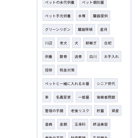
ペットの永代供養
ペット個別墓
ペット手元供養
本尊
臓器提供
グリーンリボン
臓器移植
星月
川辺
老犬
犬
跡継ぎ
合祀
供養
散骨
送骨
白川
お手入れ
控除
税金対策
ペットと一緒に入れるお墓
シニア世代
車
名義変更
一般墓
後継者問題
管理の手間
老後リスク
貯蓄
資産
香典
金額
玉串料
終活美容
老後の不安
財産整理
生前贈与