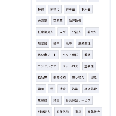
特徴
多様化
継承墓
個人墓
夫婦墓
両家墓
海洋散骨
任意後見人
入所
公証人
看取り
加湿器
喪中
忌中
遺産整理
思い出ノート
ペット保険
看護
エンゼルケア
ペットロス
重要性
孤独死
遺産相続
買い替え
御嵩
霊園
雲
遺産
詐欺
終活詐欺
無宗教
箱宮
身元保証サービス
判断能力
家族信託
意思
高齢社会