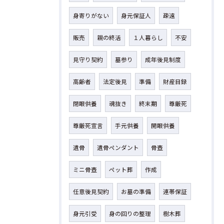
身寄りがない
身元保証人
疎遠
販売
親の終活
１人暮らし
不安
見守り契約
墓参り
成年後見制度
高齢者
法定後見
準備
財産目録
閉眼供養
魂抜き
終末期
尊厳死
尊厳死宣言
手元供養
開眼供養
遺骨
遺骨ペンダント
骨壺
ミニ骨壺
ペット葬
作成
任意後見契約
お墓の準備
連帯保証
身元引受
身の回りの整理
樹木葬