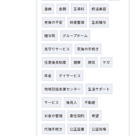
香典
金額
玉串料
終活美容
老後の不安
財産整理
生前贈与
贈与税
グループホーム
見守りサービス
死後の手続き
任意後見制度
健康
病気
ケガ
年金
デイサービス
地域包括支援センター
生活サポート
サービス
後見人
不動産
お金の管理
委任契約
希望
代理手続き
公正証書
公証役場