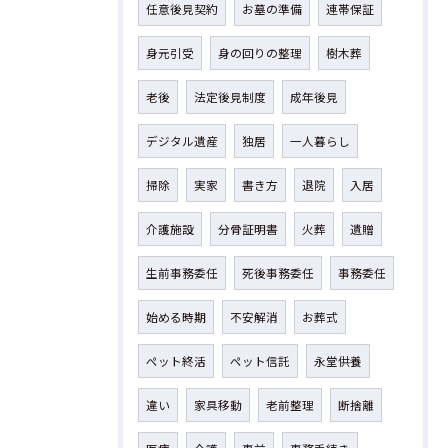
任意後見契約
お墓の準備
連帯保証
身元引受
身の回りの整理
樹木葬
老後
法定後見制度
成年後見
デジタル遺産
独居
一人暮らし
掃除
実家
書き方
退院
入居
介護施設
分骨証明書
火葬
遺贈
生前事務委任
死後事務委任
事務委任
始める時期
不安解消
お葬式
ペット終活
ペット信託
永堂供養
違い
家具移動
老前整理
断捨離