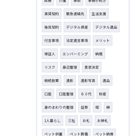
医療
介護
事前
事務手続き
賃貸契約
緊急連絡先
生活支援
後見契約
デジタル資産
デジタル遺品
付言事項
法定遺言事項
メリット
保証人
エンバーミング
納棺
リスク
身辺整理
意思決定
相続放棄
遺影
遺影写真
遺品
口座
口座整理
６０代
財産
身のまわりの整理
証券
樒
榊
1人暮らし
三社
お札
お神札
ペット供養
ペット葬儀
ペット納骨