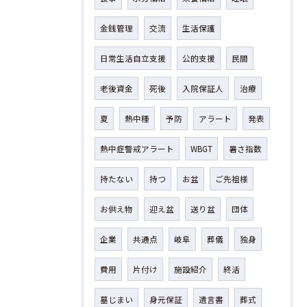
金銭管理
交流
生活保護
日常生活自立支援
公的支援
民間
老後資金
死後
入院保証人
治療
夏
熱中種
予防
アラート
発表
熱中症警戒アラート
WBGT
暑さ指数
持たない
持つ
お盆
ご先祖様
お供え物
迎え盆
送り盆
団体
企業
共通点
岐阜
葬儀
独身
費用
片付け
施設紹介
終活
墓じまい
身元保証
遺言書
葬式