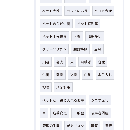
ペット火葬
ペットのお墓
ペット合祀
ペットの永代供養
ペット個別墓
ペット手元供養
本尊
臓器提供
グリーンリボン
臓器移植
星月
川辺
老犬
犬
跡継ぎ
合祀
供養
散骨
送骨
白川
お手入れ
控除
税金対策
ペットと一緒に入れるお墓
シニア世代
車
名義変更
一般墓
後継者問題
管理の手間
老後リスク
貯蓄
資産