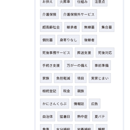
お供え
火葬車
仕組み
注意点
介護保険
介護保険外サービス
超高齢社会
継承者
無縁墓
集合墓
個別墓
身寄りなし
後継者
死後事務サービス
葬送支援
死後対応
手続き支援
万が一の備え
事前準備
家族
負担軽減
項目
実家じまい
相続登記
税金
親族
かにさんくらぶ
情報誌
広告
自治体
猛暑日
熱中症
夏バテ
食事
水分補給
栄養補給
睡眠