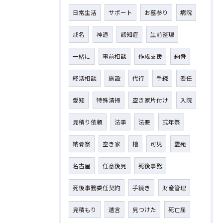
日常生活
サポート
お墓参り
病院
戒名
神道
認知症
生前整理
一緒に
事前相談
作成支援
納骨
終活相談
施設
代行
手続
委任
愛知
特殊清掃
空き家片付け
入院
見積り依頼
法事
法要
式年祭
納骨祭
空き家
檜
可児
霊苑
名古屋
任意後見
死後事務
死後事務委任契約
手続き
財産管理
見積もり
遺言
見つけた
死亡届