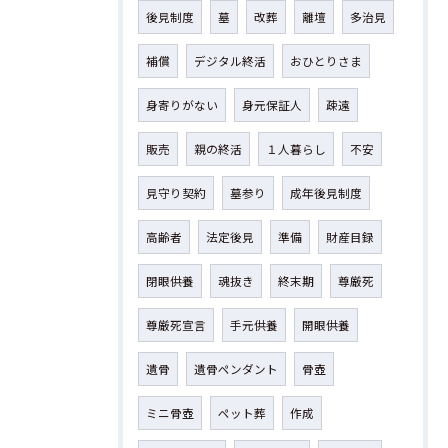
後見制度
墓
改葬
離壇
多治見
補償
デジタル終活
おひとりさま
身寄りがない
身元保証人
疎遠
販売
親の終活
１人暮らし
不安
見守り契約
墓参り
成年後見制度
高齢者
法定後見
準備
財産目録
閉眼供養
魂抜き
終末期
尊厳死
尊厳死宣言
手元供養
開眼供養
遺骨
遺骨ペンダント
骨壺
ミニ骨壺
ペット葬
作成