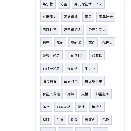
無宗教
箱宮
身元保証サービス
判断能力
家族信託
意思
高齢社会
高齢世帯
連帯保証人
身元引受人
携帯
解約
契約者
死亡
代理人
死後手続き
手続き代行
必要性
行政手続き
相続税
ネット
暗号資産
生前対策
引き取り手
保証人問題
対策
支援
御霊慰め
銀行
口座凍結
解除
相続人
整理
生前
洗濯
着替え
仏教