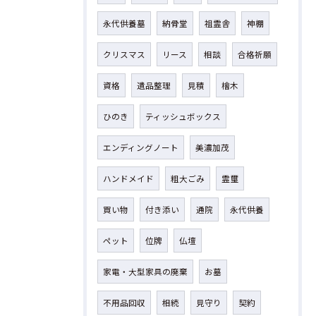
永代供養墓
納骨堂
祖霊舎
神棚
クリスマス
リース
相談
合格祈願
資格
遺品整理
見積
檜木
ひのき
ティッシュボックス
エンディングノート
美濃加茂
ハンドメイド
粗大ごみ
霊璽
買い物
付き添い
通院
永代供養
ペット
位牌
仏壇
家電・大型家具の廃棄
お墓
不用品回収
相続
見守り
契約