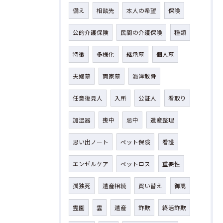
備え
相談先
本人の希望
保険
公的介護保険
民間の介護保険
種類
特徴
多様化
継承墓
個人墓
夫婦墓
両家墓
海洋散骨
任意後見人
入所
公証人
看取り
加湿器
喪中
忌中
遺産整理
思い出ノート
ペット保険
看護
エンゼルケア
ペットロス
重要性
孤独死
遺産相続
買い替え
御嵩
霊園
雲
遺産
詐欺
終活詐欺