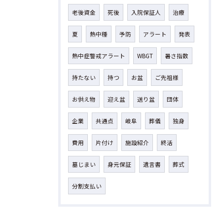
老後資金
死後
入院保証人
治療
夏
熱中種
予防
アラート
発表
熱中症警戒アラート
WBGT
暑さ指数
持たない
持つ
お盆
ご先祖様
お供え物
迎え盆
送り盆
団体
企業
共通点
岐阜
葬儀
独身
費用
片付け
施設紹介
終活
墓じまい
身元保証
遺言書
葬式
分割支払い