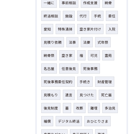
一緒に
事前相談
作成支援
納骨
終活相談
施設
代行
手続
委任
愛知
特殊清掃
空き家片付け
入院
見積り依頼
法事
法要
式年祭
納骨祭
空き家
檜
可児
霊苑
名古屋
任意後見
死後事務
死後事務委任契約
手続き
財産管理
見積もり
遺言
見つけた
死亡届
後見制度
墓
改葬
離壇
多治見
補償
デジタル終活
おひとりさま