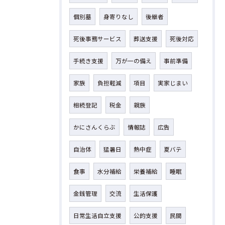
個別墓
身寄りなし
後継者
死後事務サービス
葬送支援
死後対応
手続き支援
万が一の備え
事前準備
家族
負担軽減
項目
実家じまい
相続登記
税金
親族
かにさんくらぶ
情報誌
広告
自治体
猛暑日
熱中症
夏バテ
食事
水分補給
栄養補給
睡眠
金銭管理
交流
生活保護
日常生活自立支援
公的支援
民間