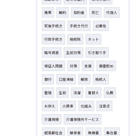
携帯
解約
契約者
死亡
代理人
死後手続き
手続き代行
必要性
行政手続き
相続税
ネット
暗号資産
生前対策
引き取り手
保証人問題
対策
支援
御霊慰め
銀行
口座凍結
解除
相続人
整理
生前
洗濯
着替え
仏教
お供え
火葬車
仕組み
注意点
介護保険
介護保険外サービス
超高齢社会
継承者
無縁墓
集合墓