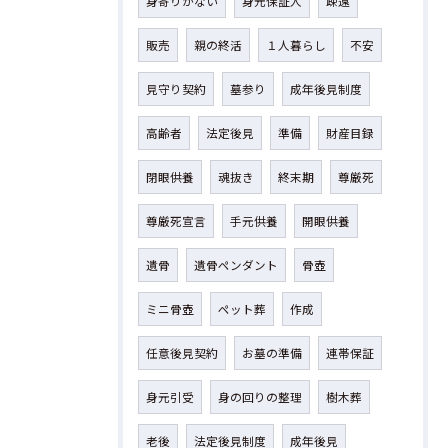
身寄りがない
身元保証人
疎遠
販売
親の終活
１人暮らし
不安
見守り契約
墓参り
成年後見制度
高齢者
法定後見
準備
財産目録
閉眼供養
魂抜き
終末期
尊厳死
尊厳死宣言
手元供養
開眼供養
遺骨
遺骨ペンダント
骨壺
ミニ骨壺
ペット葬
作成
任意後見契約
お墓の準備
連帯保証
身元引受
身の回りの整理
樹木葬
老後
法定後見制度
成年後見