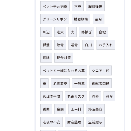
ペット手元供養
本尊
臓器提供
グリーンリボン
臓器移植
星月
川辺
老犬
犬
跡継ぎ
合祀
供養
散骨
送骨
白川
お手入れ
控除
税金対策
ペットと一緒に入れるお墓
シニア世代
車
名義変更
一般墓
後継者問題
管理の手間
老後リスク
貯蓄
資産
香典
金額
玉串料
終活美容
老後の不安
財産整理
生前贈与