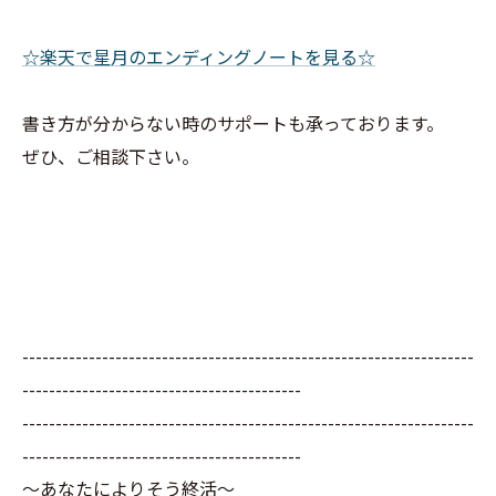
☆楽天で星月のエンディングノートを見る☆
書き方が分からない時のサポートも承っております。
ぜひ、ご相談下さい。
--------------------------------------------------------------------
------------------------------------------
--------------------------------------------------------------------
------------------------------------------
～あなたによりそう終活～