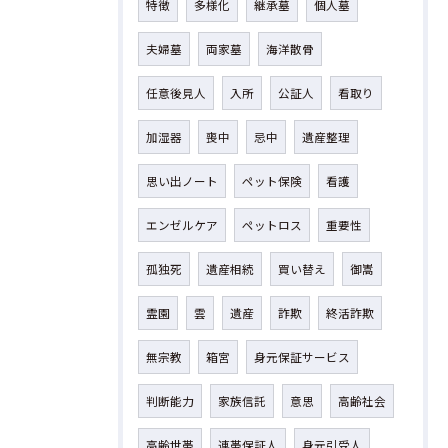
特徴
多様化
継承墓
個人墓
夫婦墓
両家墓
海洋散骨
任意後見人
入所
公証人
看取り
加湿器
喪中
忌中
遺産整理
思い出ノート
ペット保険
看護
エンゼルケア
ペットロス
重要性
孤独死
遺産相続
買い替え
御嵩
霊園
雲
遺産
詐欺
終活詐欺
無宗教
箱宮
身元保証サービス
判断能力
家族信託
意思
高齢社会
高齢世帯
連帯保証人
身元引受人