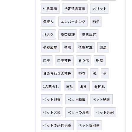
付言事項
法定遺言事項
メリット
保証人
エンバーミング
納棺
リスク
身辺整理
意思決定
相続放棄
遺影
遺影写真
遺品
口座
口座整理
６０代
財産
身のまわりの整理
証券
樒
榊
1人暮らし
三社
お札
お神札
ペット供養
ペット葬儀
ペット納骨
ペット火葬
ペットのお墓
ペット合祀
ペットの永代供養
ペット個別墓