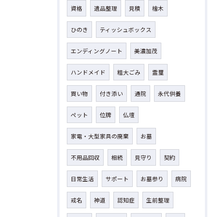
資格
遺品整理
見積
檜木
ひのき
ティッシュボックス
エンディングノート
美濃加茂
ハンドメイド
粗大ごみ
霊璽
買い物
付き添い
通院
永代供養
ペット
位牌
仏壇
家電・大型家具の廃棄
お墓
不用品回収
相続
見守り
契約
日常生活
サポート
お墓参り
病院
戒名
神道
認知症
生前整理