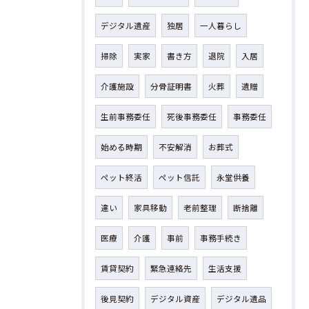
デジタル遺産
独居
一人暮らし
掃除
実家
書き方
退院
入居
介護施設
分骨証明書
火葬
遺贈
生前事務委任
死後事務委任
事務委任
始める時期
不安解消
お葬式
ペット終活
ペット信託
永堂供養
違い
家具移動
老前整理
断捨離
医療
介護
事前
事務手続き
賃貸契約
緊急連絡先
生活支援
後見契約
デジタル資産
デジタル遺品