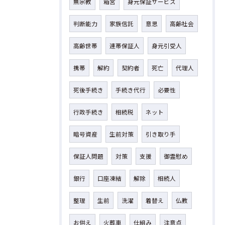
無宗教
箱宮
身元保証サービス
判断能力
家族信託
意思
高齢社会
高齢世帯
連帯保証人
身元引受人
携帯
解約
契約者
死亡
代理人
死後手続き
手続き代行
必要性
行政手続き
相続税
ネット
暗号資産
生前対策
引き取り手
保証人問題
対策
支援
御霊慰め
銀行
口座凍結
解除
相続人
整理
生前
洗濯
着替え
仏教
お供え
火葬車
仕組み
注意点