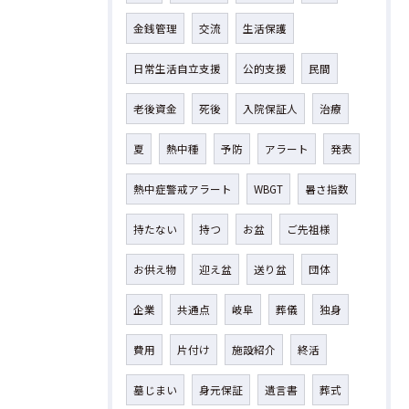
金銭管理
交流
生活保護
日常生活自立支援
公的支援
民間
老後資金
死後
入院保証人
治療
夏
熱中種
予防
アラート
発表
熱中症警戒アラート
WBGT
暑さ指数
持たない
持つ
お盆
ご先祖様
お供え物
迎え盆
送り盆
団体
企業
共通点
岐阜
葬儀
独身
費用
片付け
施設紹介
終活
墓じまい
身元保証
遺言書
葬式