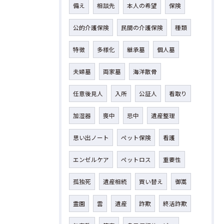
備え
相談先
本人の希望
保険
公的介護保険
民間の介護保険
種類
特徴
多様化
継承墓
個人墓
夫婦墓
両家墓
海洋散骨
任意後見人
入所
公証人
看取り
加湿器
喪中
忌中
遺産整理
思い出ノート
ペット保険
看護
エンゼルケア
ペットロス
重要性
孤独死
遺産相続
買い替え
御嵩
霊園
雲
遺産
詐欺
終活詐欺