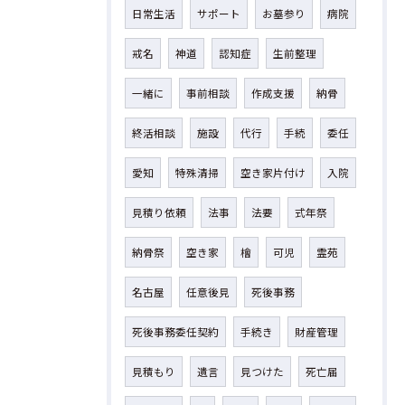
日常生活
サポート
お墓参り
病院
戒名
神道
認知症
生前整理
一緒に
事前相談
作成支援
納骨
終活相談
施設
代行
手続
委任
愛知
特殊清掃
空き家片付け
入院
見積り依頼
法事
法要
式年祭
納骨祭
空き家
檜
可児
霊苑
名古屋
任意後見
死後事務
死後事務委任契約
手続き
財産管理
見積もり
遺言
見つけた
死亡届