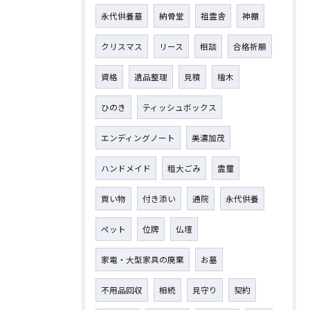
永代供養墓
納骨堂
祖霊舎
神棚
クリスマス
リース
相談
合格祈願
資格
遺品整理
見積
檜木
ひのき
ティッシュボックス
エンディングノート
美濃加茂
ハンドメイド
粗大ごみ
霊璽
買い物
付き添い
通院
永代供養
ペット
位牌
仏壇
家電・大型家具の廃棄
お墓
不用品回収
相続
見守り
契約