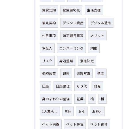
賃貸契約
緊急連絡先
生活支援
後見契約
デジタル資産
デジタル遺品
付言事項
法定遺言事項
メリット
保証人
エンバーミング
納棺
リスク
身辺整理
意思決定
相続放棄
遺影
遺影写真
遺品
口座
口座整理
６０代
財産
身のまわりの整理
証券
樒
榊
1人暮らし
三社
お札
お神札
ペット供養
ペット葬儀
ペット納骨