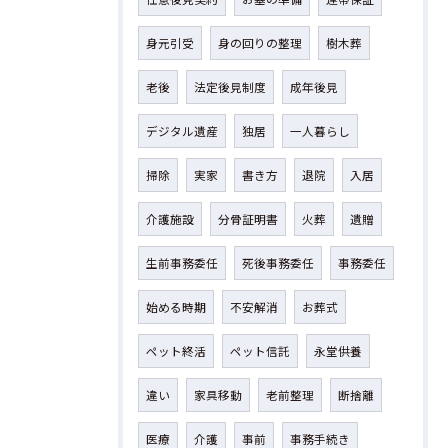
身元引受
身の回りの整理
樹木葬
老後
法定後見制度
成年後見
デジタル遺産
独居
一人暮らし
掃除
実家
書き方
退院
入居
介護施設
分骨証明書
火葬
遺贈
生前事務委任
死後事務委任
事務委任
始める時期
不安解消
お葬式
ペット終活
ペット信託
永堂供養
違い
家具移動
老前整理
断捨離
医療
介護
事前
事務手続き