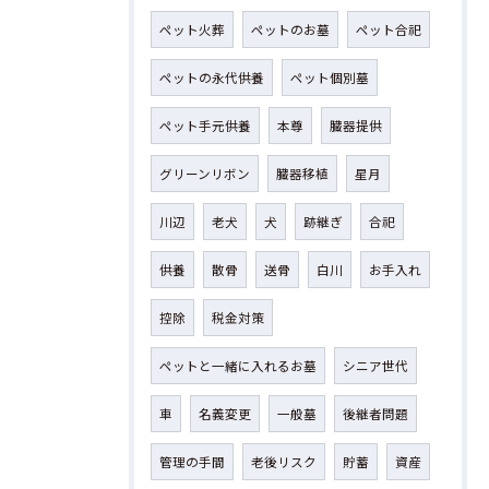
ペット火葬
ペットのお墓
ペット合祀
ペットの永代供養
ペット個別墓
ペット手元供養
本尊
臓器提供
グリーンリボン
臓器移植
星月
川辺
老犬
犬
跡継ぎ
合祀
供養
散骨
送骨
白川
お手入れ
控除
税金対策
ペットと一緒に入れるお墓
シニア世代
車
名義変更
一般墓
後継者問題
管理の手間
老後リスク
貯蓄
資産