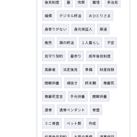
後見制度
墓
改葬
離壇
多治見
補償
デジタル終活
おひとりさま
身寄りがない
身元保証人
疎遠
販売
親の終活
１人暮らし
不安
見守り契約
墓参り
成年後見制度
高齢者
法定後見
準備
財産目録
閉眼供養
魂抜き
終末期
尊厳死
尊厳死宣言
手元供養
開眼供養
遺骨
遺骨ペンダント
骨壺
ミニ骨壺
ペット葬
作成
任意後見契約
お墓の準備
連帯保証