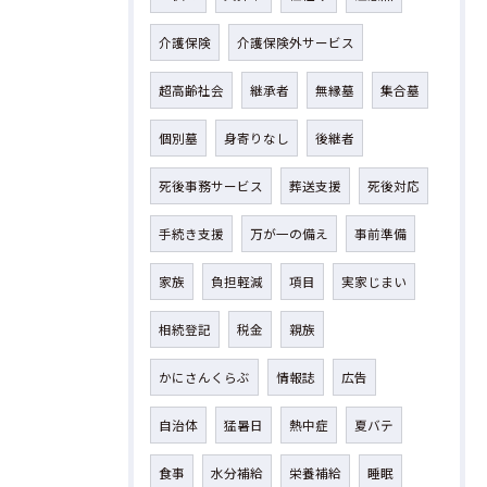
介護保険
介護保険外サービス
超高齢社会
継承者
無縁墓
集合墓
個別墓
身寄りなし
後継者
死後事務サービス
葬送支援
死後対応
手続き支援
万が一の備え
事前準備
家族
負担軽減
項目
実家じまい
相続登記
税金
親族
かにさんくらぶ
情報誌
広告
自治体
猛暑日
熱中症
夏バテ
食事
水分補給
栄養補給
睡眠