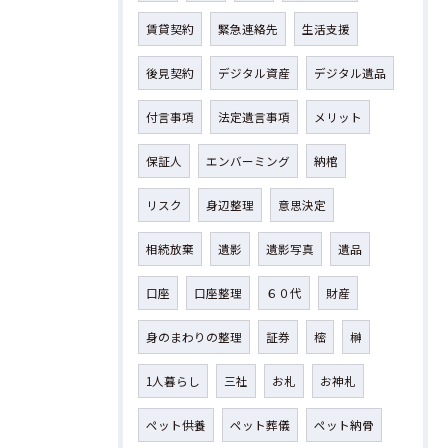
賃貸契約
緊急連絡先
生活支援
後見契約
デジタル資産
デジタル遺品
付言事項
法定遺言事項
メリット
保証人
エンバーミング
納棺
リスク
身辺整理
意思決定
相続放棄
遺影
遺影写真
遺品
口座
口座整理
６０代
財産
身のまわりの整理
証券
樒
榊
1人暮らし
三社
お札
お神札
ペット供養
ペット葬儀
ペット納骨