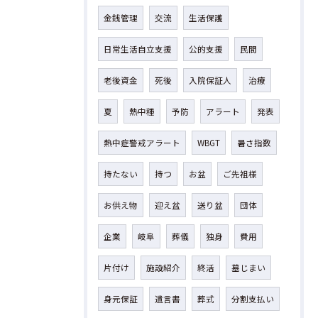
金銭管理
交流
生活保護
日常生活自立支援
公的支援
民間
老後資金
死後
入院保証人
治療
夏
熱中種
予防
アラート
発表
熱中症警戒アラート
WBGT
暑さ指数
持たない
持つ
お盆
ご先祖様
お供え物
迎え盆
送り盆
団体
企業
岐阜
葬儀
独身
費用
片付け
施設紹介
終活
墓じまい
身元保証
遺言書
葬式
分割支払い