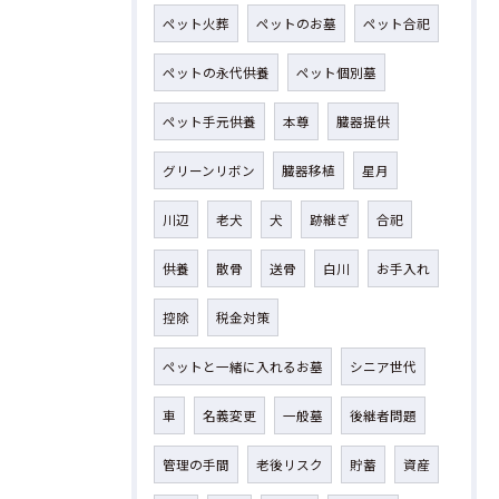
ペット火葬
ペットのお墓
ペット合祀
ペットの永代供養
ペット個別墓
ペット手元供養
本尊
臓器提供
グリーンリボン
臓器移植
星月
川辺
老犬
犬
跡継ぎ
合祀
供養
散骨
送骨
白川
お手入れ
控除
税金対策
ペットと一緒に入れるお墓
シニア世代
車
名義変更
一般墓
後継者問題
管理の手間
老後リスク
貯蓄
資産