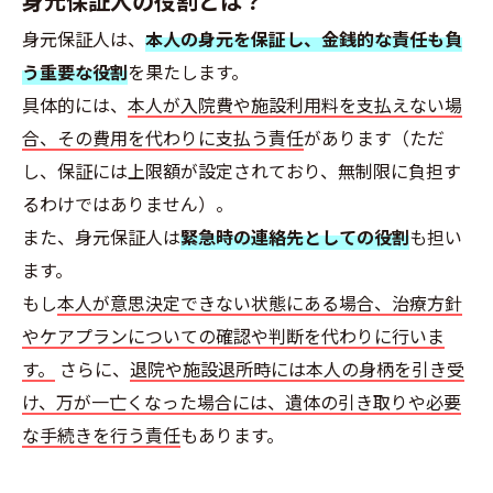
身元保証人の役割とは？
身元保証人は、
本人の身元を保証し、金銭的な責任も負
う重要な役割
を果たします。
具体的には、
本人が入院費や施設利用料を支払えない場
合、その費用を代わりに支払う責任
があります（ただ
し、保証には上限額が設定されており、無制限に負担す
るわけではありません）。
また、身元保証人は
緊急時の連絡先としての役割
も担い
ます。
もし
本人が意思決定できない状態にある場合、治療方針
やケアプランについての確認や判断を代わりに行いま
す。
さらに、
退院や施設退所時には本人の身柄を引き受
け、万が一亡くなった場合には、遺体の引き取りや必要
な手続きを行う責任
もあります。