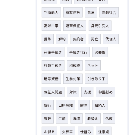
判断能力
家族信託
意思
高齢社会
高齢世帯
連帯保証人
身元引受人
携帯
解約
契約者
死亡
代理人
死後手続き
手続き代行
必要性
行政手続き
相続税
ネット
暗号資産
生前対策
引き取り手
保証人問題
対策
支援
御霊慰め
銀行
口座凍結
解除
相続人
整理
生前
洗濯
着替え
仏教
お供え
火葬車
仕組み
注意点