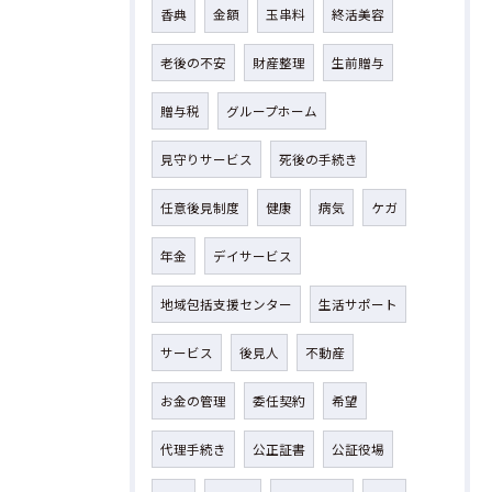
香典
金額
玉串料
終活美容
老後の不安
財産整理
生前贈与
贈与税
グループホーム
見守りサービス
死後の手続き
任意後見制度
健康
病気
ケガ
年金
デイサービス
地域包括支援センター
生活サポート
サービス
後見人
不動産
お金の管理
委任契約
希望
代理手続き
公正証書
公証役場