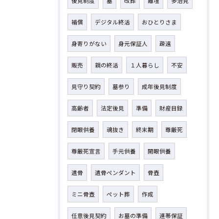
後見制度
墓
改葬
離壇
多治見
補償
デジタル終活
おひとりさま
身寄りがない
身元保証人
疎遠
販売
親の終活
１人暮らし
不安
見守り契約
墓参り
成年後見制度
高齢者
法定後見
準備
財産目録
閉眼供養
魂抜き
終末期
尊厳死
尊厳死宣言
手元供養
開眼供養
遺骨
遺骨ペンダント
骨壺
ミニ骨壺
ペット葬
作成
任意後見契約
お墓の準備
連帯保証