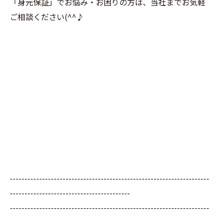
「身元保証」でお悩み・お困りの方は、当社までお気軽
ご相談ください(^^♪
--------------------------------------------------------------------
-----------------------------------------
--------------------------------------------------------------------