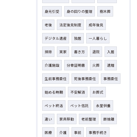
身元引受
身の回りの整理
樹木葬
老後
法定後見制度
成年後見
デジタル遺産
独居
一人暮らし
掃除
実家
書き方
退院
入居
介護施設
分骨証明書
火葬
遺贈
生前事務委任
死後事務委任
事務委任
始める時期
不安解消
お葬式
ペット終活
ペット信託
永堂供養
違い
家具移動
老前整理
断捨離
医療
介護
事前
事務手続き