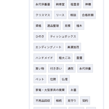
永代供養墓
納骨堂
祖霊舎
神棚
クリスマス
リース
相談
合格祈願
資格
遺品整理
見積
檜木
ひのき
ティッシュボックス
エンディングノート
美濃加茂
ハンドメイド
粗大ごみ
霊璽
買い物
付き添い
通院
永代供養
ペット
位牌
仏壇
家電・大型家具の廃棄
お墓
不用品回収
相続
見守り
契約