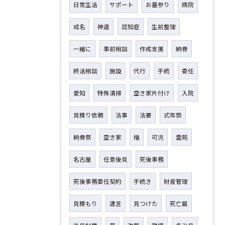
日常生活
サポート
お墓参り
病院
戒名
神道
認知症
生前整理
一緒に
事前相談
作成支援
納骨
終活相談
施設
代行
手続
委任
愛知
特殊清掃
空き家片付け
入院
見積り依頼
法事
法要
式年祭
納骨祭
空き家
檜
可児
霊苑
名古屋
任意後見
死後事務
死後事務委任契約
手続き
財産管理
見積もり
遺言
見つけた
死亡届