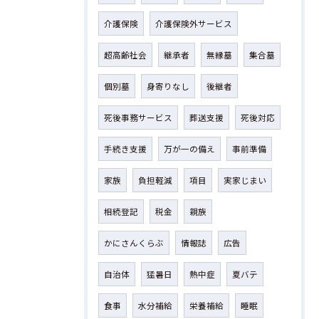
介護保険
介護保険外サービス
超高齢社会
継承者
無縁墓
集合墓
個別墓
身寄りなし
後継者
死後事務サービス
葬送支援
死後対応
手続き支援
万が一の備え
事前準備
家族
負担軽減
項目
実家じまい
相続登記
税金
親族
かにさんくらぶ
情報誌
広告
自治体
猛暑日
熱中症
夏バテ
食事
水分補給
栄養補給
睡眠