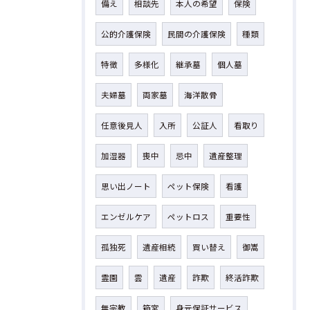
備え
相談先
本人の希望
保険
公的介護保険
民間の介護保険
種類
特徴
多様化
継承墓
個人墓
夫婦墓
両家墓
海洋散骨
任意後見人
入所
公証人
看取り
加湿器
喪中
忌中
遺産整理
思い出ノート
ペット保険
看護
エンゼルケア
ペットロス
重要性
孤独死
遺産相続
買い替え
御嵩
霊園
雲
遺産
詐欺
終活詐欺
無宗教
箱宮
身元保証サービス