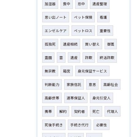
加湿器
喪中
忌中
遺産整理
思い出ノート
ペット保険
看護
エンゼルケア
ペットロス
重要性
孤独死
遺産相続
買い替え
御嵩
霊園
雲
遺産
詐欺
終活詐欺
無宗教
箱宮
身元保証サービス
判断能力
家族信託
意思
高齢社会
高齢世帯
連帯保証人
身元引受人
携帯
解約
契約者
死亡
代理人
死後手続き
手続き代行
必要性