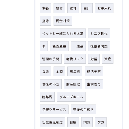
供養
散骨
送骨
白川
お手入れ
控除
税金対策
ペットと一緒に入れるお墓
シニア世代
車
名義変更
一般墓
後継者問題
管理の手間
老後リスク
貯蓄
資産
香典
金額
玉串料
終活美容
老後の不安
財産整理
生前贈与
贈与税
グループホーム
見守りサービス
死後の手続き
任意後見制度
健康
病気
ケガ