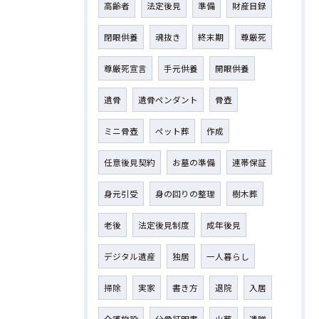
高齢者
法定後見
準備
財産目録
閉眼供養
魂抜き
終末期
尊厳死
尊厳死宣言
手元供養
開眼供養
遺骨
遺骨ペンダント
骨壺
ミニ骨壺
ペット葬
作成
任意後見契約
お墓の準備
連帯保証
身元引受
身の回りの整理
樹木葬
老後
法定後見制度
成年後見
デジタル遺産
独居
一人暮らし
掃除
実家
書き方
退院
入居