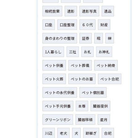
相続放棄
遺影
遺影写真
遺品
口座
口座整理
６０代
財産
身のまわりの整理
証券
樒
榊
1人暮らし
三社
お札
お神札
ペット供養
ペット葬儀
ペット納骨
ペット火葬
ペットのお墓
ペット合祀
ペットの永代供養
ペット個別墓
ペット手元供養
本尊
臓器提供
グリーンリボン
臓器移植
星月
川辺
老犬
犬
跡継ぎ
合祀