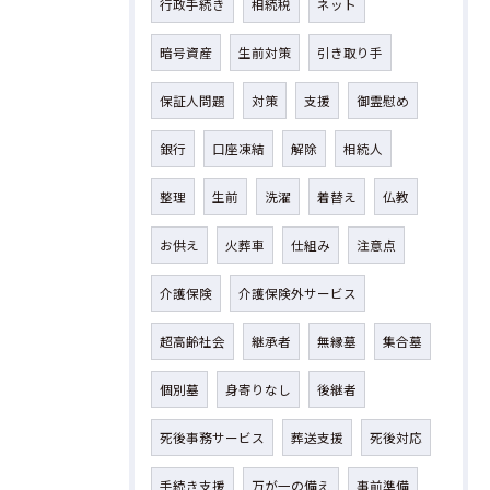
行政手続き
相続税
ネット
暗号資産
生前対策
引き取り手
保証人問題
対策
支援
御霊慰め
銀行
口座凍結
解除
相続人
整理
生前
洗濯
着替え
仏教
お供え
火葬車
仕組み
注意点
介護保険
介護保険外サービス
超高齢社会
継承者
無縁墓
集合墓
個別墓
身寄りなし
後継者
死後事務サービス
葬送支援
死後対応
手続き支援
万が一の備え
事前準備