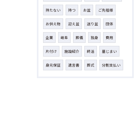
持たない
持つ
お盆
ご先祖様
お供え物
迎え盆
送り盆
団体
企業
岐阜
葬儀
独身
費用
片付け
施設紹介
終活
墓じまい
身元保証
遺言書
葬式
分割支払い