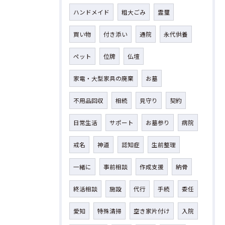
ハンドメイド
粗大ごみ
霊璽
買い物
付き添い
通院
永代供養
ペット
位牌
仏壇
家電・大型家具の廃棄
お墓
不用品回収
相続
見守り
契約
日常生活
サポート
お墓参り
病院
戒名
神道
認知症
生前整理
一緒に
事前相談
作成支援
納骨
終活相談
施設
代行
手続
委任
愛知
特殊清掃
空き家片付け
入院