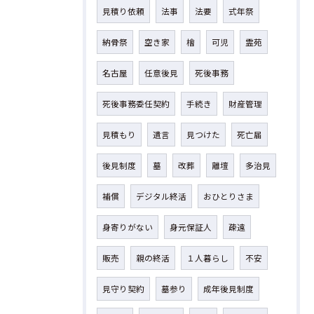
見積り依頼
法事
法要
式年祭
納骨祭
空き家
檜
可児
霊苑
名古屋
任意後見
死後事務
死後事務委任契約
手続き
財産管理
見積もり
遺言
見つけた
死亡届
後見制度
墓
改葬
離壇
多治見
補償
デジタル終活
おひとりさま
身寄りがない
身元保証人
疎遠
販売
親の終活
１人暮らし
不安
見守り契約
墓参り
成年後見制度