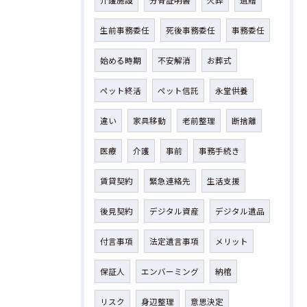
介護施設
分骨証明書
火葬
遺贈
生前事務委任
死後事務委任
事務委任
始める時期
不安解消
お葬式
ペット終活
ペット信託
永堂供養
違い
家具移動
老前整理
断捨離
医療
介護
事前
事務手続き
賃貸契約
緊急連絡先
生活支援
後見契約
デジタル資産
デジタル遺品
付言事項
法定遺言事項
メリット
保証人
エンバーミング
納棺
リスク
身辺整理
意思決定