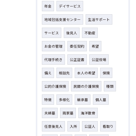
年金
デイサービス
地域包括支援センター
生活サポート
サービス
後見人
不動産
お金の管理
委任契約
希望
代理手続き
公正証書
公証役場
備え
相談先
本人の希望
保険
公的介護保険
民間の介護保険
種類
特徴
多様化
継承墓
個人墓
夫婦墓
両家墓
海洋散骨
任意後見人
入所
公証人
看取り