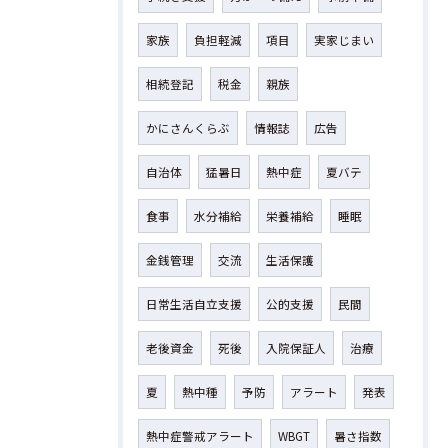
家族
負担軽減
項目
実家じまい
相続登記
税金
親族
かにさんくらぶ
情報誌
広告
自治体
猛暑日
熱中症
夏バテ
食事
水分補給
栄養補給
睡眠
金銭管理
交流
生活保護
日常生活自立支援
公的支援
民間
老後資金
死後
入院保証人
治療
夏
熱中種
予防
アラート
発表
熱中症警戒アラート
WBGT
暑さ指数