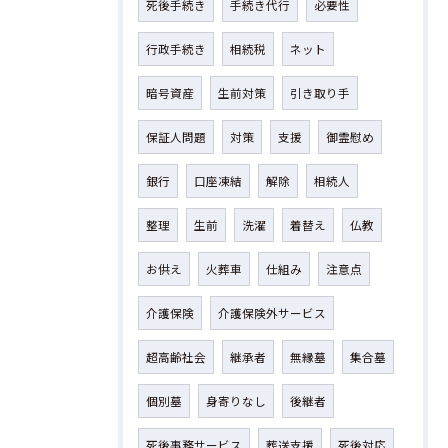
死後手続き
手続き代行
必要性
行政手続き
相続税
ネット
暗号資産
生前対策
引き取り手
保証人問題
対策
支援
御霊慰め
銀行
口座凍結
解除
相続人
整理
生前
洗濯
着替え
仏教
お供え
火葬車
仕組み
注意点
介護保険
介護保険外サービス
超高齢社会
継承者
無縁墓
集合墓
個別墓
身寄りなし
後継者
死後事務サービス
葬送支援
死後対応