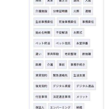
掃除
実家
書き方
退院
入居
介護施設
分骨証明書
火葬
遺贈
生前事務委任
死後事務委任
事務委任
始める時期
不安解消
お葬式
ペット終活
ペット信託
永堂供養
違い
家具移動
老前整理
断捨離
医療
介護
事前
事務手続き
賃貸契約
緊急連絡先
生活支援
後見契約
デジタル資産
デジタル遺品
付言事項
法定遺言事項
メリット
保証人
エンバーミング
納棺