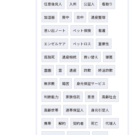
任意後見人
入所
公証人
看取り
加湿器
喪中
忌中
遺産整理
思い出ノート
ペット保険
看護
エンゼルケア
ペットロス
重要性
孤独死
遺産相続
買い替え
御嵩
霊園
雲
遺産
詐欺
終活詐欺
無宗教
箱宮
身元保証サービス
判断能力
家族信託
意思
高齢社会
高齢世帯
連帯保証人
身元引受人
携帯
解約
契約者
死亡
代理人