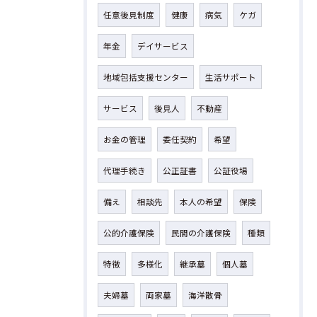
任意後見制度
健康
病気
ケガ
年金
デイサービス
地域包括支援センター
生活サポート
サービス
後見人
不動産
お金の管理
委任契約
希望
代理手続き
公正証書
公証役場
備え
相談先
本人の希望
保険
公的介護保険
民間の介護保険
種類
特徴
多様化
継承墓
個人墓
夫婦墓
両家墓
海洋散骨