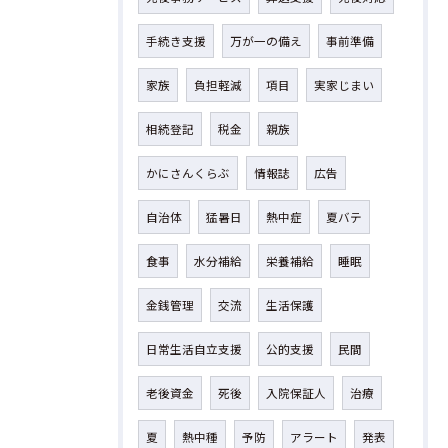
手続き支援
万が一の備え
事前準備
家族
負担軽減
項目
実家じまい
相続登記
税金
親族
かにさんくらぶ
情報誌
広告
自治体
猛暑日
熱中症
夏バテ
食事
水分補給
栄養補給
睡眠
金銭管理
交流
生活保護
日常生活自立支援
公的支援
民間
老後資金
死後
入院保証人
治療
夏
熱中種
予防
アラート
発表