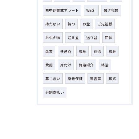
熱中症警戒アラート
WBGT
暑さ指数
持たない
持つ
お盆
ご先祖様
お供え物
迎え盆
送り盆
団体
企業
共通点
岐阜
葬儀
独身
費用
片付け
施設紹介
終活
墓じまい
身元保証
遺言書
葬式
分割支払い