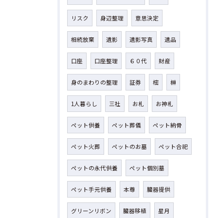
リスク
身辺整理
意思決定
相続放棄
遺影
遺影写真
遺品
口座
口座整理
６０代
財産
身のまわりの整理
証券
樒
榊
1人暮らし
三社
お札
お神札
ペット供養
ペット葬儀
ペット納骨
ペット火葬
ペットのお墓
ペット合祀
ペットの永代供養
ペット個別墓
ペット手元供養
本尊
臓器提供
グリーンリボン
臓器移植
星月