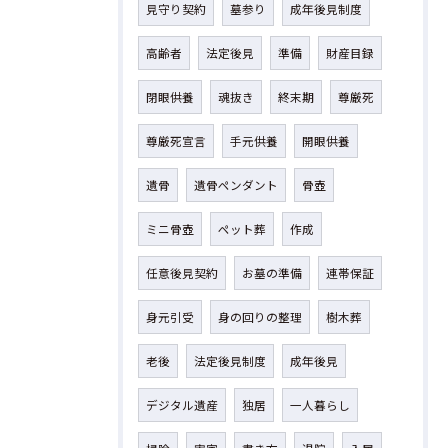
見守り契約
墓参り
成年後見制度
高齢者
法定後見
準備
財産目録
閉眼供養
魂抜き
終末期
尊厳死
尊厳死宣言
手元供養
開眼供養
遺骨
遺骨ペンダント
骨壺
ミニ骨壺
ペット葬
作成
任意後見契約
お墓の準備
連帯保証
身元引受
身の回りの整理
樹木葬
老後
法定後見制度
成年後見
デジタル遺産
独居
一人暮らし