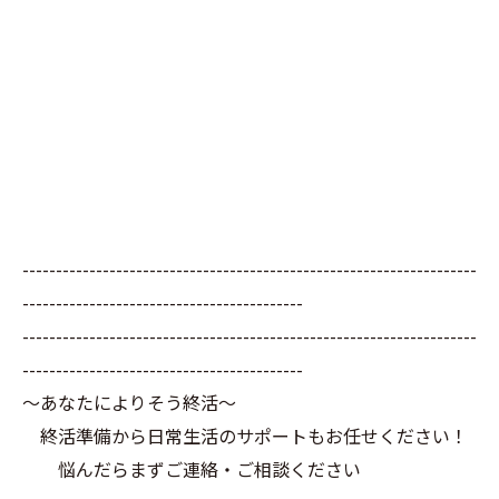
--------------------------------------------------------------------
------------------------------------------
--------------------------------------------------------------------
------------------------------------------
～あなたによりそう終活～
終活準備から日常生活のサポートもお任せください！
悩んだらまずご連絡・ご相談ください