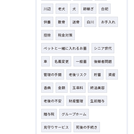
川辺
老犬
犬
跡継ぎ
合祀
供養
散骨
送骨
白川
お手入れ
控除
税金対策
ペットと一緒に入れるお墓
シニア世代
車
名義変更
一般墓
後継者問題
管理の手間
老後リスク
貯蓄
資産
香典
金額
玉串料
終活美容
老後の不安
財産整理
生前贈与
贈与税
グループホーム
見守りサービス
死後の手続き