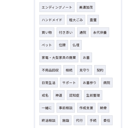
エンディングノート
美濃加茂
ハンドメイド
粗大ごみ
霊璽
買い物
付き添い
通院
永代供養
ペット
位牌
仏壇
家電・大型家具の廃棄
お墓
不用品回収
相続
見守り
契約
日常生活
サポート
お墓参り
病院
戒名
神道
認知症
生前整理
一緒に
事前相談
作成支援
納骨
終活相談
施設
代行
手続
委任