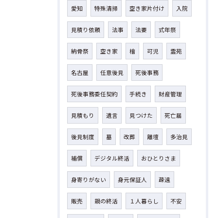
愛知
特殊清掃
空き家片付け
入院
見積り依頼
法事
法要
式年祭
納骨祭
空き家
檜
可児
霊苑
名古屋
任意後見
死後事務
死後事務委任契約
手続き
財産管理
見積もり
遺言
見つけた
死亡届
後見制度
墓
改葬
離壇
多治見
補償
デジタル終活
おひとりさま
身寄りがない
身元保証人
疎遠
販売
親の終活
１人暮らし
不安