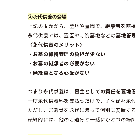
③永代供養の登場
上記の問題から、墓地や霊園で、
継承者を前
永代供養では、霊園や寺院墓地などの墓地管
〈永代供養のメリット〉
・お墓の維持管理の負担が少ない
・お墓の継承者の必要がない
・無縁墓となる心配がない
つまり永代供養は、
墓主としての責任を墓地
一度永代供養料を支払うだけで、子々孫々永
ただし、ご遺骨を永代に渡って個別に安置す
最終的には、他のご遺骨と一緒にひとつの場