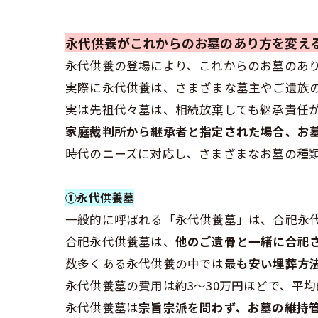
永代供養がこれからのお墓のあり方を変え
永代供養の登場により、これからのお墓のあ
実際に永代供養は、さまざまな墓主やご遺族
実は先祖代々墓は、相続放棄しても継承責任
家庭裁判所から継承者と指定された場合、お
時代のニーズに対応し、さまざまなお墓の種
①永代供養墓
一般的に呼ばれる「永代供養墓」は、合祀永
合祀永代供養墓は、
他のご遺骨と一緒に合祀
数多くある永代供養の中では
最も安い埋葬方
永代供養墓の費用は約3～30万円ほどで、平均
永代供養墓は
宗旨宗派を問わず、お墓の維持