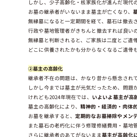
しかし、少子高齢化・核家族化が進んだ現代
お墓の継承者がいないまま墓主が亡くなり、
無縁墓になると一定期間を経て、墓石は撤去
行政や墓地管理者がきちんと撤去すれば良い
無縁墓と判断されると、ご家族は二度とご遺
どこに供養されたかも分からなくなるご遺骨
②墓主の高齢化
継承者不在の問題は、かなり昔から懸念され
しかし今までは墓主が元気だったため、問題
けれども2024年現在では、
いよいよ墓主が高
墓主の高齢化により、
精神的・経済的・肉体
お墓を継承すると、
定期的なお墓掃除やメン
また墓石の老朽化に伴う修理修繕費用・墓地
さらに継承者のあてがないまま
墓主が高齢化