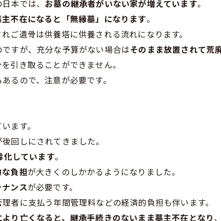
の日本では、
お墓の継承者がいない家が増えています
。
墓主不在になると「無縁墓」になります
。
されご遺骨は供養塔に供養される流れになります。
のですが、充分な予算がない場合は
そのまま放置されて荒
骨を引き取ることができません。
もあるので、注意が必要です。
ています。
が後回しにされてきました。
齢化しています
。
的な負担
が大きくのしかかるようになりました。
テナンス
が必要です。
管理者に支払う年間管理料などの経済的負担も伴います。
により亡くなると、継承手続きのないまま墓主不在となり