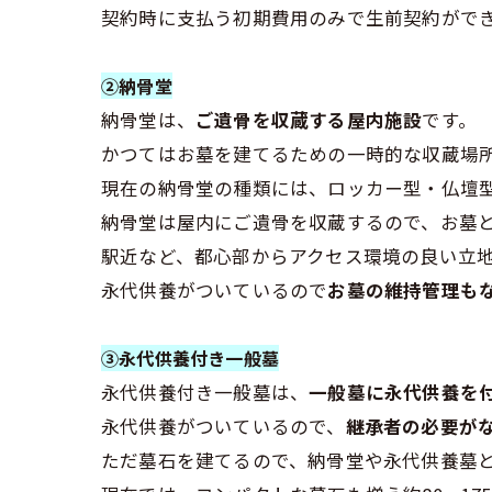
契約時に支払う初期費用のみで生前契約がで
②納骨堂
納骨堂は、
ご遺骨を収蔵する屋内施設
です。
かつてはお墓を建てるための一時的な収蔵場
現在の納骨堂の種類には、ロッカー型・仏壇型
納骨堂は屋内にご遺骨を収蔵するので、お墓
駅近など、都心部からアクセス環境の良い立
永代供養がついているので
お墓の維持管理も
③永代供養付き一般墓
永代供養付き一般墓は、
一般墓に永代供養を
永代供養がついているので、
継承者の必要が
ただ墓石を建てるので、納骨堂や永代供養墓