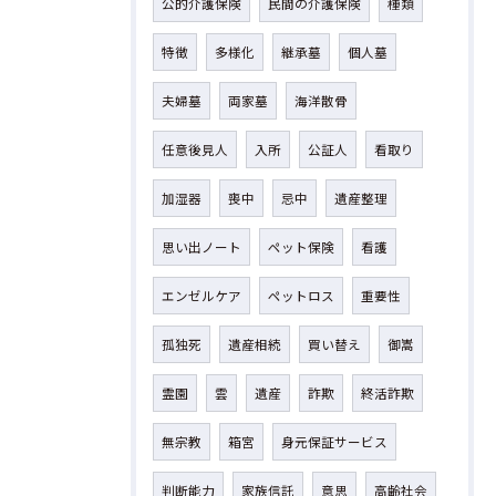
公的介護保険
民間の介護保険
種類
特徴
多様化
継承墓
個人墓
夫婦墓
両家墓
海洋散骨
任意後見人
入所
公証人
看取り
加湿器
喪中
忌中
遺産整理
思い出ノート
ペット保険
看護
エンゼルケア
ペットロス
重要性
孤独死
遺産相続
買い替え
御嵩
霊園
雲
遺産
詐欺
終活詐欺
無宗教
箱宮
身元保証サービス
判断能力
家族信託
意思
高齢社会