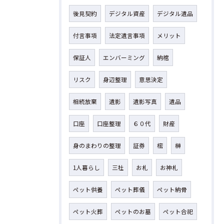
後見契約
デジタル資産
デジタル遺品
付言事項
法定遺言事項
メリット
保証人
エンバーミング
納棺
リスク
身辺整理
意思決定
相続放棄
遺影
遺影写真
遺品
口座
口座整理
６０代
財産
身のまわりの整理
証券
樒
榊
1人暮らし
三社
お札
お神札
ペット供養
ペット葬儀
ペット納骨
ペット火葬
ペットのお墓
ペット合祀