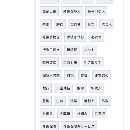
高齢世帯
連帯保証人
身元引受人
携帯
解約
契約者
死亡
代理人
死後手続き
手続き代行
必要性
行政手続き
相続税
ネット
暗号資産
生前対策
引き取り手
保証人問題
対策
支援
御霊慰め
銀行
口座凍結
解除
相続人
整理
生前
洗濯
着替え
仏教
お供え
火葬車
仕組み
注意点
介護保険
介護保険外サービス