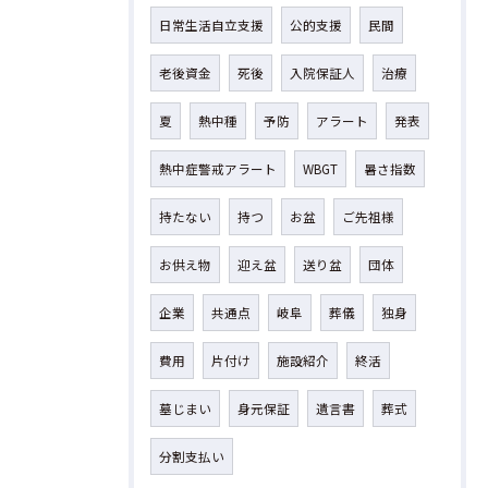
日常生活自立支援
公的支援
民間
老後資金
死後
入院保証人
治療
夏
熱中種
予防
アラート
発表
熱中症警戒アラート
WBGT
暑さ指数
持たない
持つ
お盆
ご先祖様
お供え物
迎え盆
送り盆
団体
企業
共通点
岐阜
葬儀
独身
費用
片付け
施設紹介
終活
墓じまい
身元保証
遺言書
葬式
分割支払い