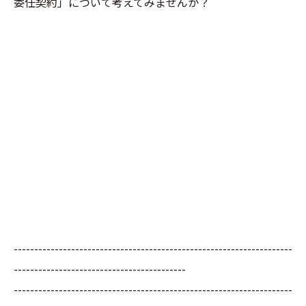
委任契約」について考えてみませんか？
--------------------------------------------------------------------
------------------------------------------
--------------------------------------------------------------------