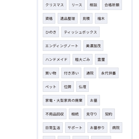
クリスマス
リース
相談
合格祈願
資格
遺品整理
見積
檜木
ひのき
ティッシュボックス
エンディングノート
美濃加茂
ハンドメイド
粗大ごみ
霊璽
買い物
付き添い
通院
永代供養
ペット
位牌
仏壇
家電・大型家具の廃棄
お墓
不用品回収
相続
見守り
契約
日常生活
サポート
お墓参り
病院