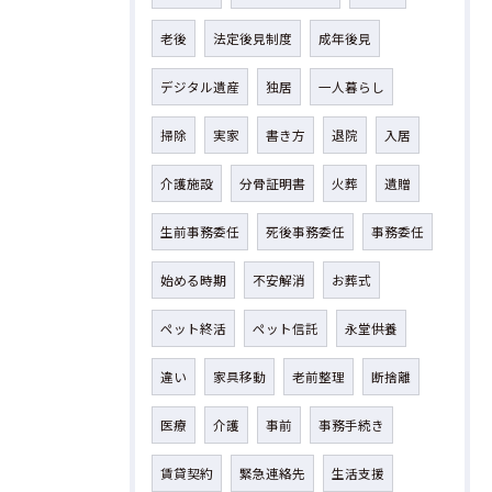
老後
法定後見制度
成年後見
デジタル遺産
独居
一人暮らし
掃除
実家
書き方
退院
入居
介護施設
分骨証明書
火葬
遺贈
生前事務委任
死後事務委任
事務委任
始める時期
不安解消
お葬式
ペット終活
ペット信託
永堂供養
違い
家具移動
老前整理
断捨離
医療
介護
事前
事務手続き
賃貸契約
緊急連絡先
生活支援