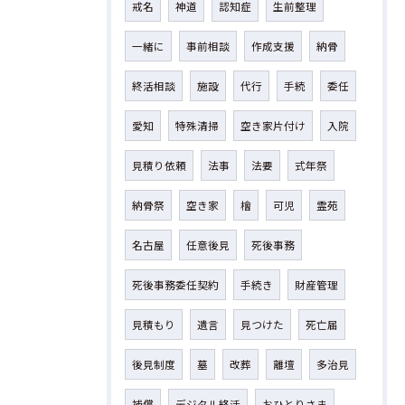
戒名
神道
認知症
生前整理
一緒に
事前相談
作成支援
納骨
終活相談
施設
代行
手続
委任
愛知
特殊清掃
空き家片付け
入院
見積り依頼
法事
法要
式年祭
納骨祭
空き家
檜
可児
霊苑
名古屋
任意後見
死後事務
死後事務委任契約
手続き
財産管理
見積もり
遺言
見つけた
死亡届
後見制度
墓
改葬
離壇
多治見
補償
デジタル終活
おひとりさま