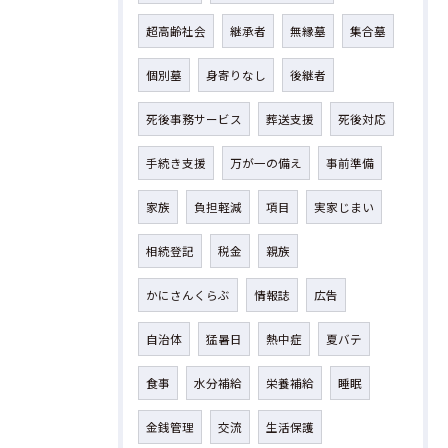
超高齢社会
継承者
無縁墓
集合墓
個別墓
身寄りなし
後継者
死後事務サービス
葬送支援
死後対応
手続き支援
万が一の備え
事前準備
家族
負担軽減
項目
実家じまい
相続登記
税金
親族
かにさんくらぶ
情報誌
広告
自治体
猛暑日
熱中症
夏バテ
食事
水分補給
栄養補給
睡眠
金銭管理
交流
生活保護