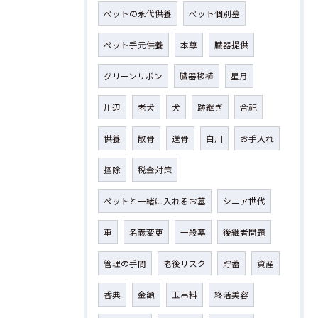
ペットの永代供養
ペット個別墓
ペット手元供養
本尊
臓器提供
グリーンリボン
臓器移植
星月
川辺
老犬
犬
跡継ぎ
合祀
供養
散骨
送骨
白川
お手入れ
控除
税金対策
ペットと一緒に入れるお墓
シニア世代
車
名義変更
一般墓
後継者問題
管理の手間
老後リスク
貯蓄
資産
香典
金額
玉串料
終活美容