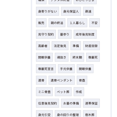
身寄りがない
身元保証人
疎遠
販売
親の終活
１人暮らし
不安
見守り契約
墓参り
成年後見制度
高齢者
法定後見
準備
財産目録
閉眼供養
魂抜き
終末期
尊厳死
尊厳死宣言
手元供養
開眼供養
遺骨
遺骨ペンダント
骨壺
ミニ骨壺
ペット葬
作成
任意後見契約
お墓の準備
連帯保証
身元引受
身の回りの整理
樹木葬