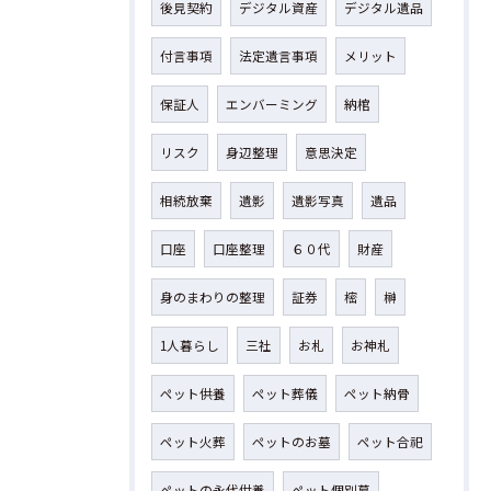
後見契約
デジタル資産
デジタル遺品
付言事項
法定遺言事項
メリット
保証人
エンバーミング
納棺
リスク
身辺整理
意思決定
相続放棄
遺影
遺影写真
遺品
口座
口座整理
６０代
財産
身のまわりの整理
証券
樒
榊
1人暮らし
三社
お札
お神札
ペット供養
ペット葬儀
ペット納骨
ペット火葬
ペットのお墓
ペット合祀
ペットの永代供養
ペット個別墓