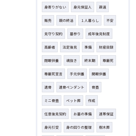
身寄りがない
身元保証人
疎遠
販売
親の終活
１人暮らし
不安
見守り契約
墓参り
成年後見制度
高齢者
法定後見
準備
財産目録
閉眼供養
魂抜き
終末期
尊厳死
尊厳死宣言
手元供養
開眼供養
遺骨
遺骨ペンダント
骨壺
ミニ骨壺
ペット葬
作成
任意後見契約
お墓の準備
連帯保証
身元引受
身の回りの整理
樹木葬