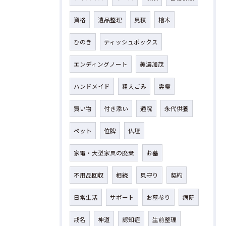
資格
遺品整理
見積
檜木
ひのき
ティッシュボックス
エンディングノート
美濃加茂
ハンドメイド
粗大ごみ
霊璽
買い物
付き添い
通院
永代供養
ペット
位牌
仏壇
家電・大型家具の廃棄
お墓
不用品回収
相続
見守り
契約
日常生活
サポート
お墓参り
病院
戒名
神道
認知症
生前整理