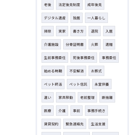
老後
法定後見制度
成年後見
デジタル遺産
独居
一人暮らし
掃除
実家
書き方
退院
入居
介護施設
分骨証明書
火葬
遺贈
生前事務委任
死後事務委任
事務委任
始める時期
不安解消
お葬式
ペット終活
ペット信託
永堂供養
違い
家具移動
老前整理
断捨離
医療
介護
事前
事務手続き
賃貸契約
緊急連絡先
生活支援