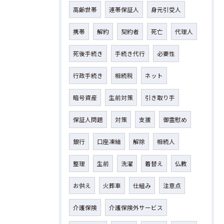
高齢世帯
連帯保証人
身元引受人
携帯
解約
契約者
死亡
代理人
死後手続き
手続き代行
必要性
行政手続き
相続税
ネット
暗号資産
生前対策
引き取り手
保証人問題
対策
支援
御霊慰め
銀行
口座凍結
解除
相続人
整理
生前
洗濯
着替え
仏教
お供え
火葬車
仕組み
注意点
介護保険
介護保険外サービス