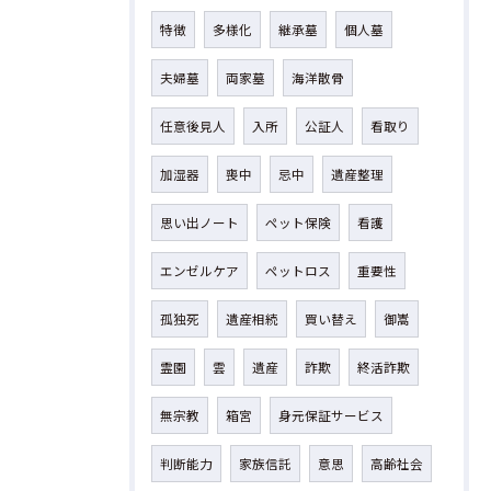
特徴
多様化
継承墓
個人墓
夫婦墓
両家墓
海洋散骨
任意後見人
入所
公証人
看取り
加湿器
喪中
忌中
遺産整理
思い出ノート
ペット保険
看護
エンゼルケア
ペットロス
重要性
孤独死
遺産相続
買い替え
御嵩
霊園
雲
遺産
詐欺
終活詐欺
無宗教
箱宮
身元保証サービス
判断能力
家族信託
意思
高齢社会