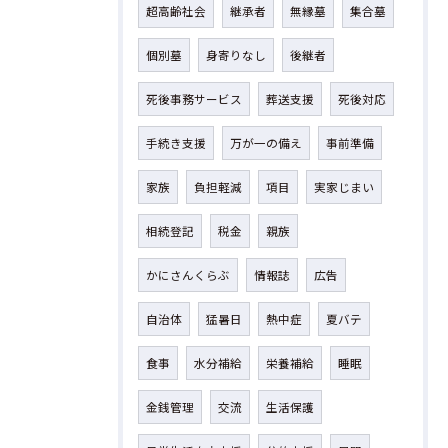
超高齢社会
継承者
無縁墓
集合墓
個別墓
身寄りなし
後継者
死後事務サービス
葬送支援
死後対応
手続き支援
万が一の備え
事前準備
家族
負担軽減
項目
実家じまい
相続登記
税金
親族
かにさんくらぶ
情報誌
広告
自治体
猛暑日
熱中症
夏バテ
食事
水分補給
栄養補給
睡眠
金銭管理
交流
生活保護