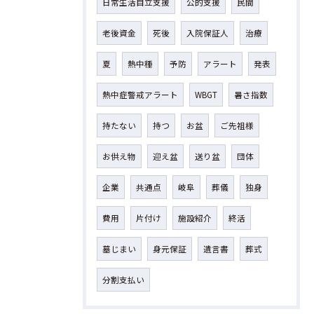
日常生活自立支援
公的支援
民間
老後資金
死後
入院保証人
治療
夏
熱中種
予防
アラート
発表
熱中症警戒アラート
WBGT
暑さ指数
持たない
持つ
お盆
ご先祖様
お供え物
迎え盆
送り盆
団体
企業
共通点
岐阜
葬儀
独身
費用
片付け
施設紹介
終活
墓じまい
身元保証
遺言書
葬式
分割支払い