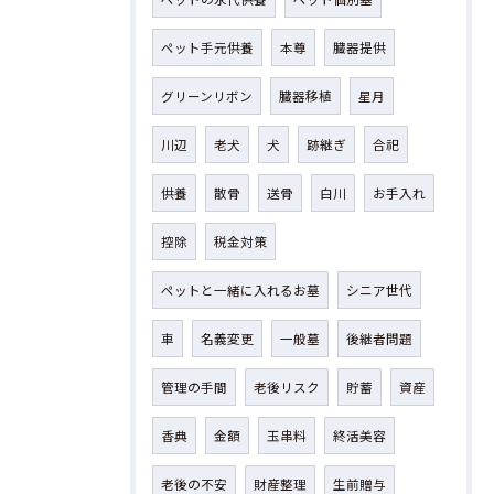
ペット手元供養
本尊
臓器提供
グリーンリボン
臓器移植
星月
川辺
老犬
犬
跡継ぎ
合祀
供養
散骨
送骨
白川
お手入れ
控除
税金対策
ペットと一緒に入れるお墓
シニア世代
車
名義変更
一般墓
後継者問題
管理の手間
老後リスク
貯蓄
資産
香典
金額
玉串料
終活美容
老後の不安
財産整理
生前贈与