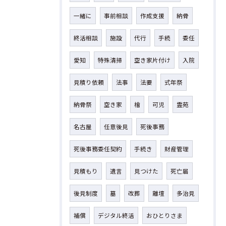
一緒に
事前相談
作成支援
納骨
終活相談
施設
代行
手続
委任
愛知
特殊清掃
空き家片付け
入院
見積り依頼
法事
法要
式年祭
納骨祭
空き家
檜
可児
霊苑
名古屋
任意後見
死後事務
死後事務委任契約
手続き
財産管理
見積もり
遺言
見つけた
死亡届
後見制度
墓
改葬
離壇
多治見
補償
デジタル終活
おひとりさま