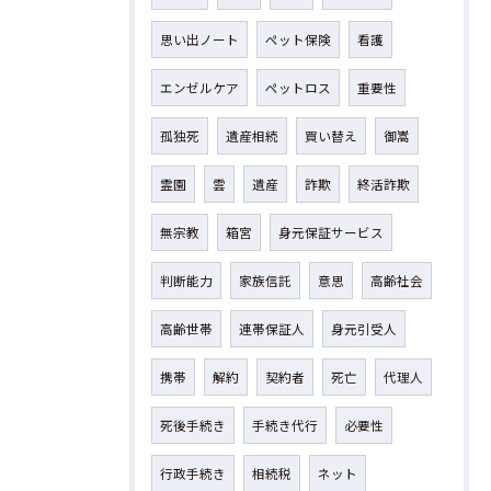
思い出ノート
ペット保険
看護
エンゼルケア
ペットロス
重要性
孤独死
遺産相続
買い替え
御嵩
霊園
雲
遺産
詐欺
終活詐欺
無宗教
箱宮
身元保証サービス
判断能力
家族信託
意思
高齢社会
高齢世帯
連帯保証人
身元引受人
携帯
解約
契約者
死亡
代理人
死後手続き
手続き代行
必要性
行政手続き
相続税
ネット