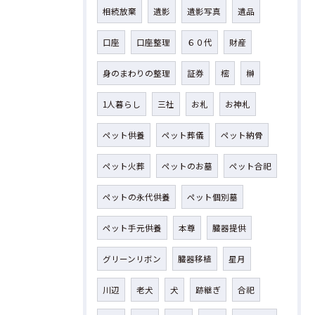
相続放棄
遺影
遺影写真
遺品
口座
口座整理
６０代
財産
身のまわりの整理
証券
樒
榊
1人暮らし
三社
お札
お神札
ペット供養
ペット葬儀
ペット納骨
ペット火葬
ペットのお墓
ペット合祀
ペットの永代供養
ペット個別墓
ペット手元供養
本尊
臓器提供
グリーンリボン
臓器移植
星月
川辺
老犬
犬
跡継ぎ
合祀