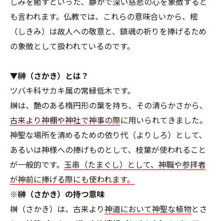
しみを癒すといった、静かで深い慈悲の心を象徴すると
も言われます。仏教では、これらの意味合いから、樒
（しきみ）は故人への敬意と、鎮魂の祈りを捧げるため
の象徴として扱われているのです。
▼榊（さかき）とは？
ツバキ科サカキ属の常緑低木です。
榊は、艶のある楕円形の葉を持ち、その清らかさから、
古来より神棚や神社で神事の際
に用いられてきました。
神聖な場所を清めるための依り代（よりしろ）として、
あるいは神様への捧げものとして、枝葉が使われること
が一般的です。
玉串（たまぐし）として、神職や参拝者
が神前に捧げる際にも使われます。
※榊（さかき）の持つ意味
榊（さかき）は、古来より
神道において神聖な植物
とさ