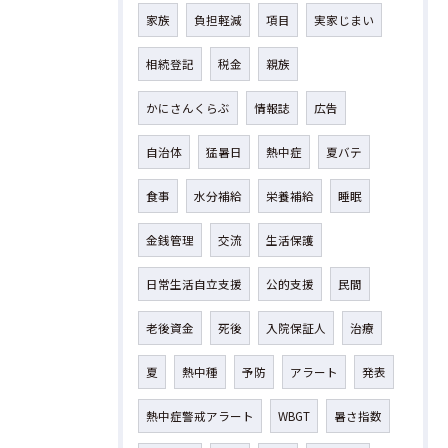
家族
負担軽減
項目
実家じまい
相続登記
税金
親族
かにさんくらぶ
情報誌
広告
自治体
猛暑日
熱中症
夏バテ
食事
水分補給
栄養補給
睡眠
金銭管理
交流
生活保護
日常生活自立支援
公的支援
民間
老後資金
死後
入院保証人
治療
夏
熱中種
予防
アラート
発表
熱中症警戒アラート
WBGT
暑さ指数