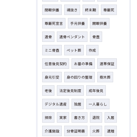
閉眼供養
魂抜き
終末期
尊厳死
尊厳死宣言
手元供養
開眼供養
遺骨
遺骨ペンダント
骨壺
ミニ骨壺
ペット葬
作成
任意後見契約
お墓の準備
連帯保証
身元引受
身の回りの整理
樹木葬
老後
法定後見制度
成年後見
デジタル遺産
独居
一人暮らし
掃除
実家
書き方
退院
入居
介護施設
分骨証明書
火葬
遺贈