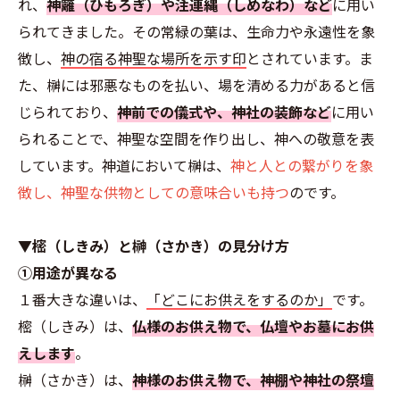
れ、
神籬（ひもろぎ）や注連縄（しめなわ）など
に用い
られてきました。その常緑の葉は、生命力や永遠性を象
徴し、
神の宿る神聖な場所を示す印
とされています。ま
た、榊には邪悪なものを払い、場を清める力があると信
じられており、
神前での儀式や、神社の装飾など
に用い
られることで、神聖な空間を作り出し、神への敬意を表
しています。神道において榊は、
神と人との繋がりを象
徴し、神聖な供物としての意味合いも持つ
のです。
▼樒（しきみ）と榊（さかき）の見分け方
①用途が異なる
１番大きな違いは、
「どこにお供えをするのか」
です。
樒（しきみ）は、
仏様のお供え物で、仏壇やお墓にお供
えします
。
榊（さかき）は、
神様のお供え物で、神棚や神社の祭壇