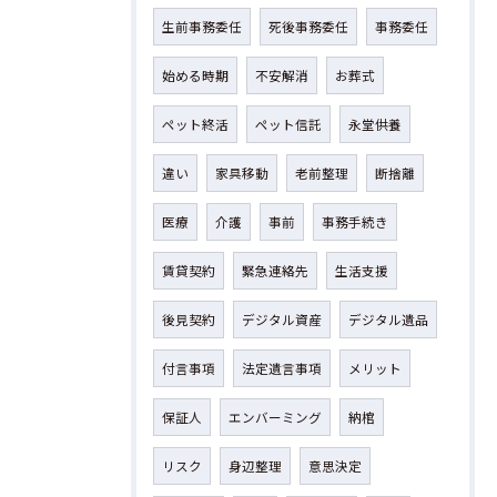
生前事務委任
死後事務委任
事務委任
始める時期
不安解消
お葬式
ペット終活
ペット信託
永堂供養
違い
家具移動
老前整理
断捨離
医療
介護
事前
事務手続き
賃貸契約
緊急連絡先
生活支援
後見契約
デジタル資産
デジタル遺品
付言事項
法定遺言事項
メリット
保証人
エンバーミング
納棺
リスク
身辺整理
意思決定