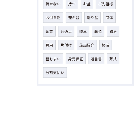
持たない
持つ
お盆
ご先祖様
お供え物
迎え盆
送り盆
団体
企業
共通点
岐阜
葬儀
独身
費用
片付け
施設紹介
終活
墓じまい
身元保証
遺言書
葬式
分割支払い