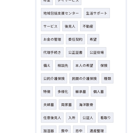
年金
デイサービス
地域包括支援センター
生活サポート
サービス
後見人
不動産
お金の管理
委任契約
希望
代理手続き
公正証書
公証役場
備え
相談先
本人の希望
保険
公的介護保険
民間の介護保険
種類
特徴
多様化
継承墓
個人墓
夫婦墓
両家墓
海洋散骨
任意後見人
入所
公証人
看取り
加湿器
喪中
忌中
遺産整理