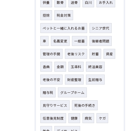
供養
散骨
送骨
白川
お手入れ
控除
税金対策
ペットと一緒に入れるお墓
シニア世代
車
名義変更
一般墓
後継者問題
管理の手間
老後リスク
貯蓄
資産
香典
金額
玉串料
終活美容
老後の不安
財産整理
生前贈与
贈与税
グループホーム
見守りサービス
死後の手続き
任意後見制度
健康
病気
ケガ