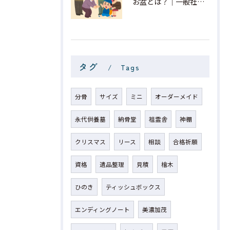
お盆とは？｜一般社団法人 星月
タグ
Tags
分骨
サイズ
ミニ
オーダーメイド
永代供養墓
納骨堂
祖霊舎
神棚
クリスマス
リース
相談
合格祈願
資格
遺品整理
見積
檜木
ひのき
ティッシュボックス
エンディングノート
美濃加茂