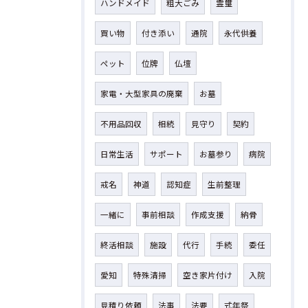
ハンドメイド
粗大ごみ
霊璽
買い物
付き添い
通院
永代供養
ペット
位牌
仏壇
家電・大型家具の廃棄
お墓
不用品回収
相続
見守り
契約
日常生活
サポート
お墓参り
病院
戒名
神道
認知症
生前整理
一緒に
事前相談
作成支援
納骨
終活相談
施設
代行
手続
委任
愛知
特殊清掃
空き家片付け
入院
見積り依頼
法事
法要
式年祭