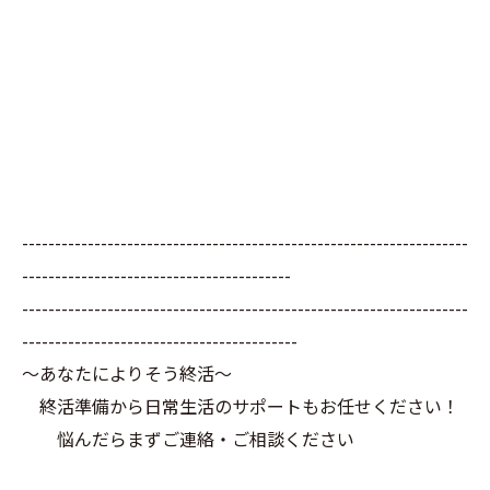
--------------------------------------------------------------------
-----------------------------------------
--------------------------------------------------------------------
------------------------------------------
～あなたによりそう終活～
終活準備から日常生活のサポートもお任せください！
悩んだらまずご連絡・ご相談ください