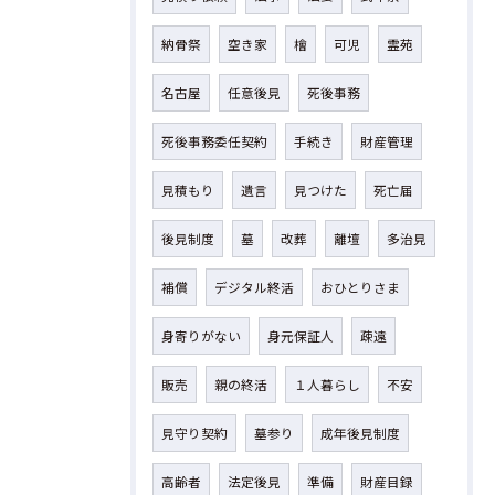
納骨祭
空き家
檜
可児
霊苑
名古屋
任意後見
死後事務
死後事務委任契約
手続き
財産管理
見積もり
遺言
見つけた
死亡届
後見制度
墓
改葬
離壇
多治見
補償
デジタル終活
おひとりさま
身寄りがない
身元保証人
疎遠
販売
親の終活
１人暮らし
不安
見守り契約
墓参り
成年後見制度
高齢者
法定後見
準備
財産目録