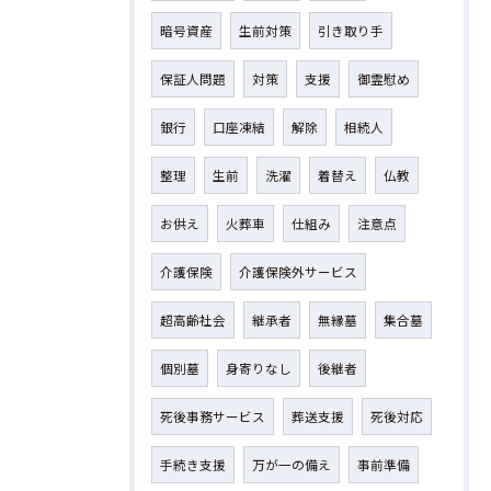
暗号資産
生前対策
引き取り手
保証人問題
対策
支援
御霊慰め
銀行
口座凍結
解除
相続人
整理
生前
洗濯
着替え
仏教
お供え
火葬車
仕組み
注意点
介護保険
介護保険外サービス
超高齢社会
継承者
無縁墓
集合墓
個別墓
身寄りなし
後継者
死後事務サービス
葬送支援
死後対応
手続き支援
万が一の備え
事前準備