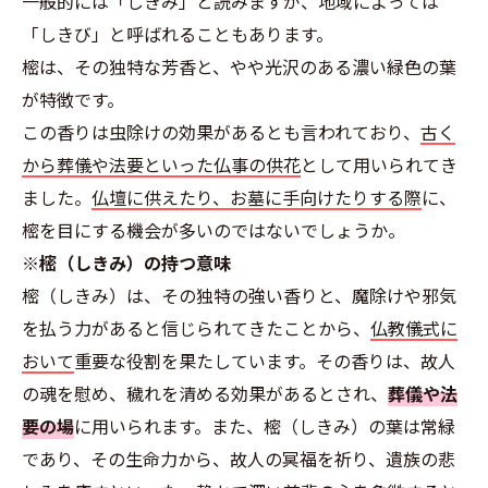
一般的には「しきみ」と読みますが、地域によっては
「しきび」と呼ばれることもあります。
樒は、その独特な芳香と、やや光沢のある濃い緑色の葉
が特徴です。
この香りは虫除けの効果があるとも言われており、
古く
から葬儀や法要といった仏事の供花
として用いられてき
ました。
仏壇に供えたり、お墓に手向けたりする際
に、
樒を目にする機会が多いのではないでしょうか。
※樒（しきみ）の持つ意味
樒（しきみ）は、その独特の強い香りと、魔除けや邪気
を払う力があると信じられてきたことから、
仏教儀式に
おいて
重要な役割を果たしています。その香りは、故人
の魂を慰め、穢れを清める効果があるとされ、
葬儀や法
要の場
に用いられます。また、樒（しきみ）の葉は常緑
であり、その生命力から、故人の冥福を祈り、遺族の悲